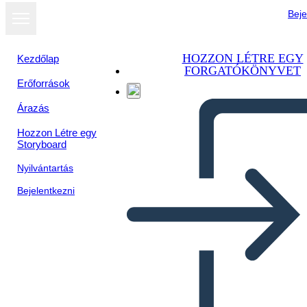
Beje
HOZZON LÉTRE EGY
Kezdőlap
FORGATÓKÖNYVET
Erőforrások
Megtekintés
Árazás
diavetítésként
Hozzon Létre egy
Storyboard
Nyilvántartás
Bejelentkezni
Untitled Storyboard