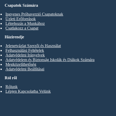
Csapatok Számára
Ingyenes Próbaverzió Csapatoknak
Üzleti Erőforrások
Létrehozás a Munkához
Csatlakozz a Csapat
Házirendje
Jelenetvázlat Szerzői és Használat
Felhasználási Feltételek
Adatvédelmi Irányelvek
Adatvédelem és Biztonság Iskolák és Diákok Számára
Megközelíthetőség
Adatvédelmi Beállításai
Ról ről
Rólunk
Lépjen Kapcsolatba Velünk