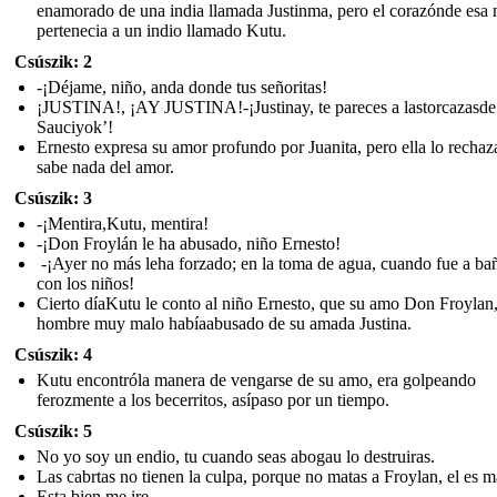
enamorado de una india llamada Justinma, pero el corazónde esa n
pertenecia a un indio llamado Kutu.
Csúszik: 2
-¡Déjame, niño, anda donde tus señoritas!
¡JUSTINA!, ¡AY JUSTINA!-¡Justinay, te pareces a lastorcazasde
Sauciyok’!
Ernesto expresa su amor profundo por Juanita, pero ella lo rechaz
sabe nada del amor.
Csúszik: 3
-¡Mentira,Kutu, mentira!
-¡Don Froylán le ha abusado, niño Ernesto!
-¡Ayer no más leha forzado; en la toma de agua, cuando fue a ba
con los niños!
Cierto díaKutu le conto al niño Ernesto, que su amo Don Froylan
hombre muy malo habíaabusado de su amada Justina.
Csúszik: 4
Kutu encontróla manera de vengarse de su amo, era golpeando
ferozmente a los becerritos, asípaso por un tiempo.
Csúszik: 5
No yo soy un endio, tu cuando seas abogau lo destruiras.
Las cabrtas no tienen la culpa, porque no matas a Froylan, el es m
Esta bien me ire