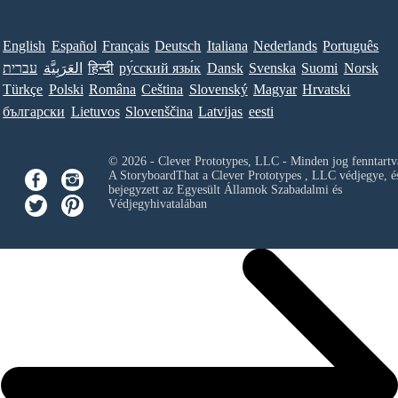
English
Español
Français
Deutsch
Italiana
Nederlands
Português
עברית
العَرَبِيَّة
हिन्दी
ру́сский язы́к
Dansk
Svenska
Suomi
Norsk
Türkçe
Polski
Româna
Ceština
Slovenský
Magyar
Hrvatski
български
Lietuvos
Slovenščina
Latvijas
eesti
© 2026 - Clever Prototypes, LLC - Minden jog fenntartv
A StoryboardThat a
Clever Prototypes , LLC
védjegye, é
bejegyzett az Egyesült Államok Szabadalmi és
Védjegyhivatalában