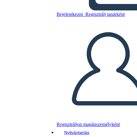
Bejelentkezni
Regisztrálj tanárként
Másolja ezt a forgatókönyvet
KÉSZÍTSEN EGY STORYBOARDOT
DIAVETÍTÉS LEJÁTSZÁSA
OLVASS NEKEM
Regisztráljon magánszemélyként
Nyilvántartás