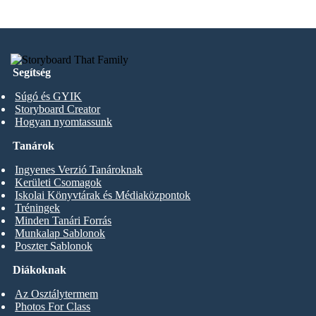
Segítség
Súgó és GYIK
Storyboard Creator
Hogyan nyomtassunk
Tanárok
Ingyenes Verzió Tanároknak
Kerületi Csomagok
Iskolai Könyvtárak és Médiaközpontok
Tréningek
Minden Tanári Forrás
Munkalap Sablonok
Poszter Sablonok
Diákoknak
Az Osztálytermem
Photos For Class