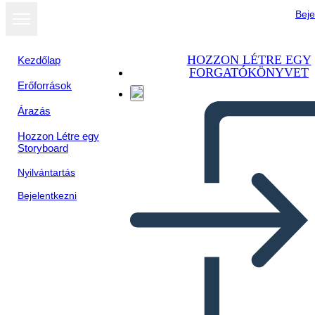
Beje
HOZZON LÉTRE EGY
Kezdőlap
FORGATÓKÖNYVET
Erőforrások
Megtekintés
Árazás
diavetítésként
Hozzon Létre egy
Storyboard
Nyilvántartás
Bejelentkezni
TIC