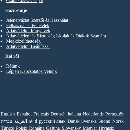
Csatlakozz a Csapat
Házirendje
Jelenetvázlat Szerzői és Használat
Felhasználási Feltételek
Adatvédelmi Irányelvek
Adatvédelem és Biztonság Iskolák és Diákok Számára
Megközelíthetőség
Adatvédelmi Beállításai
Ról ről
Rólunk
Lépjen Kapcsolatba Velünk
English
Español
Français
Deutsch
Italiana
Nederlands
Português
עברית
العَرَبِيَّة
हिन्दी
ру́сский язы́к
Dansk
Svenska
Suomi
Norsk
Türkçe
Polski
Româna
Ceština
Slovenský
Magyar
Hrvatski