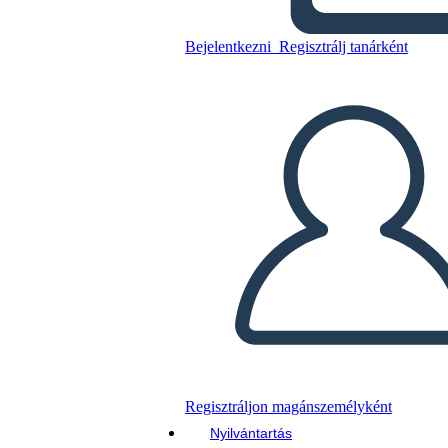
Bejelentkezni
Regisztrálj tanárként
Másolja ezt a forgatókönyvet
KÉSZÍTSEN EGY STORYBOARDOT
DIAVETÍTÉS LEJÁTSZÁSA
OLVASS NEKEM
Regisztráljon magánszemélyként
Nyilvántartás