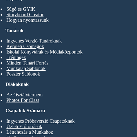
Súgó és GYIK
Storyboard Creator
Hogyan nyomtassunk
Tanárok
Ingyenes Verzió Tanároknak
Kerületi Csomagok
Iskolai Könyvtárak és Médiaközpontok
Tréningek
Minden Tanári Forrás
Munkalap Sablonok
Poszter Sablonok
Diákoknak
Az Osztálytermem
Photos For Class
Csapatok Számára
Ingyenes Próbaverzió Csapatoknak
Üzleti Erőforrások
Létrehozás a Munkához