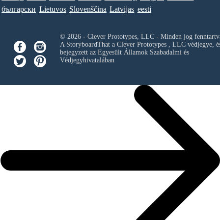
български
Lietuvos
Slovenščina
Latvijas
eesti
© 2026 - Clever Prototypes, LLC - Minden jog fenntartv
A StoryboardThat a
Clever Prototypes , LLC
védjegye, é
bejegyzett az Egyesült Államok Szabadalmi és
Védjegyhivatalában