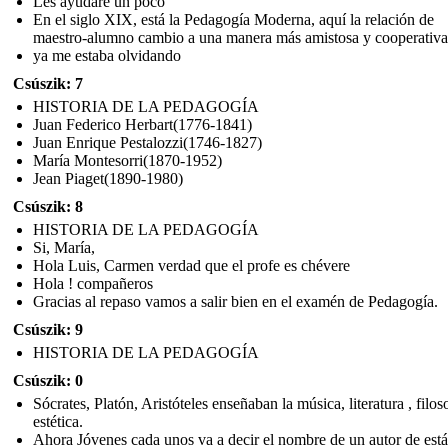
Les ayudaré un poco
En el siglo XIX, está la Pedagogía Moderna, aquí la relación de
maestro-alumno cambio a una manera más amistosa y cooperativa
ya me estaba olvidando
Csúszik: 7
HISTORIA DE LA PEDAGOGÍA
Juan Federico Herbart(1776-1841)
Juan Enrique Pestalozzi(1746-1827)
María Montesorri(1870-1952)
Jean Piaget(1890-1980)
Csúszik: 8
HISTORIA DE LA PEDAGOGÍA
Si, María,
Hola Luis, Carmen verdad que el profe es chévere
Hola ! compañeros
Gracias al repaso vamos a salir bien en el examén de Pedagogía.
Csúszik: 9
HISTORIA DE LA PEDAGOGÍA
Csúszik: 0
Sócrates, Platón, Aristóteles enseñaban la música, literatura , filos
estética.
Ahora Jóvenes cada unos va a decir el nombre de un autor de está