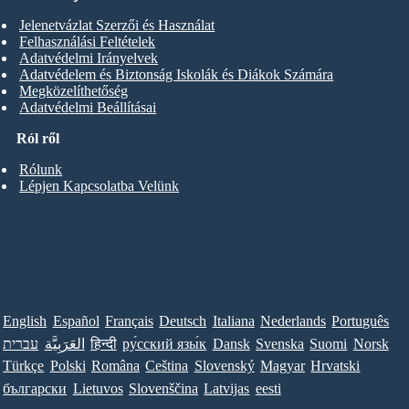
Jelenetvázlat Szerzői és Használat
Felhasználási Feltételek
Adatvédelmi Irányelvek
Adatvédelem és Biztonság Iskolák és Diákok Számára
Megközelíthetőség
Adatvédelmi Beállításai
Ról ről
Rólunk
Lépjen Kapcsolatba Velünk
English
Español
Français
Deutsch
Italiana
Nederlands
Português
עברית
العَرَبِيَّة
हिन्दी
ру́сский язы́к
Dansk
Svenska
Suomi
Norsk
Türkçe
Polski
Româna
Ceština
Slovenský
Magyar
Hrvatski
български
Lietuvos
Slovenščina
Latvijas
eesti