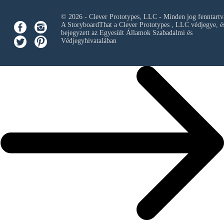
© 2026 - Clever Prototypes, LLC - Minden jog fenntartv
A StoryboardThat a
Clever Prototypes , LLC
védjegye, é
bejegyzett az Egyesült Államok Szabadalmi és
Védjegyhivatalában