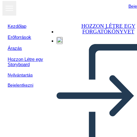
Beje
HOZZON LÉTRE EGY
Kezdőlap
FORGATÓKÖNYVET
Erőforrások
Megtekintés
Árazás
diavetítésként
Hozzon Létre egy
Storyboard
Nyilvántartás
Bejelentkezni