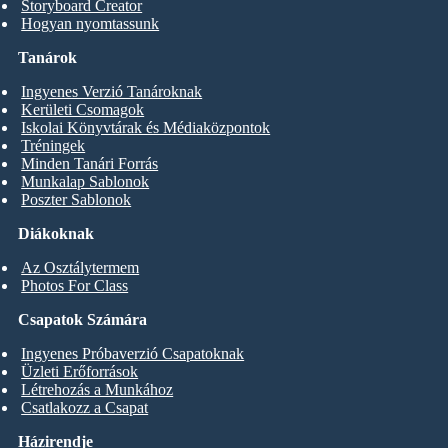
Storyboard Creator
Hogyan nyomtassunk
Tanárok
Ingyenes Verzió Tanároknak
Kerületi Csomagok
Iskolai Könyvtárak és Médiaközpontok
Tréningek
Minden Tanári Forrás
Munkalap Sablonok
Poszter Sablonok
Diákoknak
Az Osztálytermem
Photos For Class
Csapatok Számára
Ingyenes Próbaverzió Csapatoknak
Üzleti Erőforrások
Létrehozás a Munkához
Csatlakozz a Csapat
Házirendje