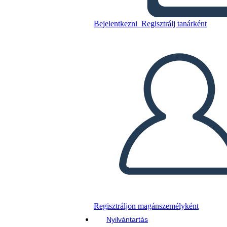
The Beatitudes
Bejelentkezni
Regisztrálj tanárként
Másolja ezt a forgatókönyvet
KÉSZÍTSEN EGY STORYBOARDOT
DIAVETÍTÉS LEJÁTSZÁSA
OLVASS NEKEM
Regisztráljon magánszemélyként
Nyilvántartás