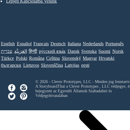
Lépjen Kapcsolatba Velünk
English
Español
Français
Deutsch
Italiana
Nederlands
Português
עברית
العَرَبِيَّة
हिन्दी
ру́сский язы́к
Dansk
Svenska
Suomi
Norsk
Türkçe
Polski
Româna
Ceština
Slovenský
Magyar
Hrvatski
български
Lietuvos
Slovenščina
Latvijas
eesti
© 2026 - Clever Prototypes, LLC - Minden jog fenntartv
A StoryboardThat a
Clever Prototypes , LLC
védjegye, é
bejegyzett az Egyesült Államok Szabadalmi és
Védjegyhivatalában