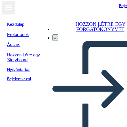
Beje
HOZZON LÉTRE EGY
Kezdőlap
FORGATÓKÖNYVET
Erőforrások
Megtekintés
Árazás
diavetítésként
Hozzon Létre egy
Storyboard
Nyilvántartás
Bejelentkezni