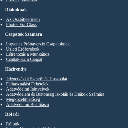
Diákoknak
Az Osztálytermem
Photos For Class
Csapatok Számára
Ingyenes Próbaverzió Csapatoknak
Üzleti Erőforrások
Létrehozás a Munkához
Csatlakozz a Csapat
Házirendje
Jelenetvázlat Szerzői és Használat
Felhasználási Feltételek
Adatvédelmi Irányelvek
Adatvédelem és Biztonság Iskolák és Diákok Számára
Megközelíthetőség
Adatvédelmi Beállításai
Ról ről
Rólunk