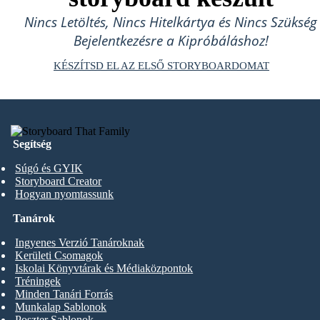
Nincs Letöltés, Nincs Hitelkártya és Nincs Szükség
Bejelentkezésre a Kipróbáláshoz!
KÉSZÍTSD EL AZ ELSŐ STORYBOARDOMAT
Segítség
Súgó és GYIK
Storyboard Creator
Hogyan nyomtassunk
Tanárok
Ingyenes Verzió Tanároknak
Kerületi Csomagok
Iskolai Könyvtárak és Médiaközpontok
Tréningek
Minden Tanári Forrás
Munkalap Sablonok
Poszter Sablonok