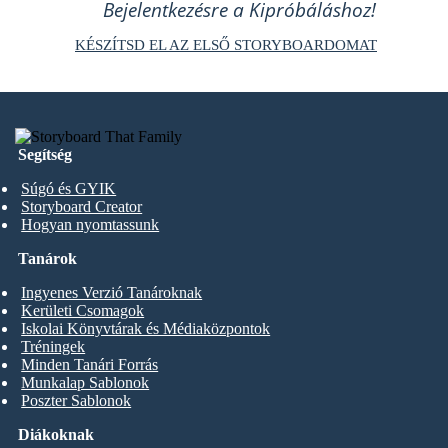
Bejelentkezésre a Kipróbáláshoz!
KÉSZÍTSD EL AZ ELSŐ STORYBOARDOMAT
Segítség
Súgó és GYIK
Storyboard Creator
Hogyan nyomtassunk
Tanárok
Ingyenes Verzió Tanároknak
Kerületi Csomagok
Iskolai Könyvtárak és Médiaközpontok
Tréningek
Minden Tanári Forrás
Munkalap Sablonok
Poszter Sablonok
Diákoknak