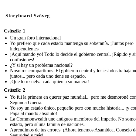
Storyboard Szöveg
Csúszik: 1
Un gran foro internacional
Yo prefiero que cada estado mantenga su soberanía. ¡Juntos pero
independientes
¡Aquí mando yo! Todo lo decide el gobierno central. ¡Rápido y si
confusiones!
¿Y si hay un problema nacional?
Nosotros compartimos. El gobierno central y los estados trabajam
juntos... pero cada uno tiene su espacio.
¡Que lo resuelva cada quien a su manera!
Csúszik: 2
Yo fui la primera en querer paz mundial... pero me desmoroné con
Segunda Guerra.
Yo soy un estado único, pequeño pero con mucha historia... ¡y co
Papa al mando absoluto!
La Commonwealth une antiguos miembros del Imperio. No somo
estado, pero sí una familia de naciones.
Aprendimos de tus errores. ¡Ahora tenemos Asamblea, Consejo d
Seguridad y más!