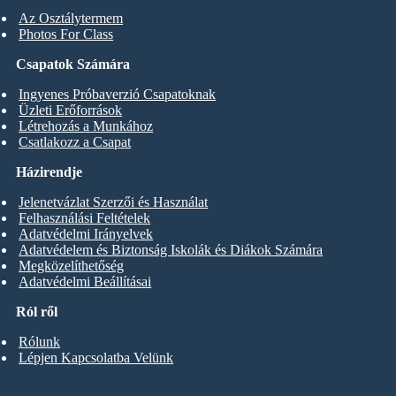
Az Osztálytermem
Photos For Class
Csapatok Számára
Ingyenes Próbaverzió Csapatoknak
Üzleti Erőforrások
Létrehozás a Munkához
Csatlakozz a Csapat
Házirendje
Jelenetvázlat Szerzői és Használat
Felhasználási Feltételek
Adatvédelmi Irányelvek
Adatvédelem és Biztonság Iskolák és Diákok Számára
Megközelíthetőség
Adatvédelmi Beállításai
Ról ről
Rólunk
Lépjen Kapcsolatba Velünk