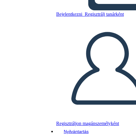
Bejelentkezni
Regisztrálj tanárként
Másolja ezt a forgatókönyvet
KÉSZÍTSEN EGY STORYBOARDOT
DIAVETÍTÉS LEJÁTSZÁSA
OLVASS NEKEM
Regisztráljon magánszemélyként
Nyilvántartás