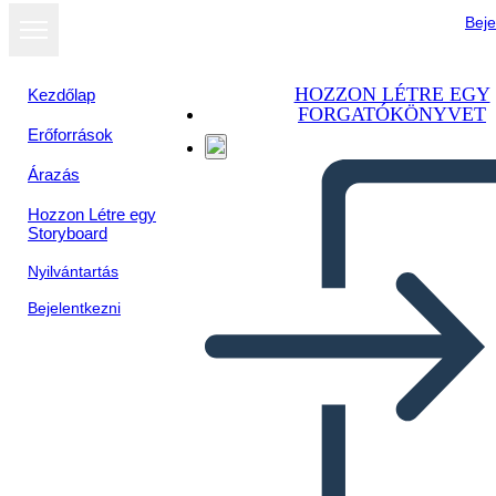
Beje
HOZZON LÉTRE EGY
Kezdőlap
FORGATÓKÖNYVET
Erőforrások
Megtekintés
Árazás
diavetítésként
Hozzon Létre egy
Storyboard
Nyilvántartás
Bejelentkezni
Untitled Storyboard