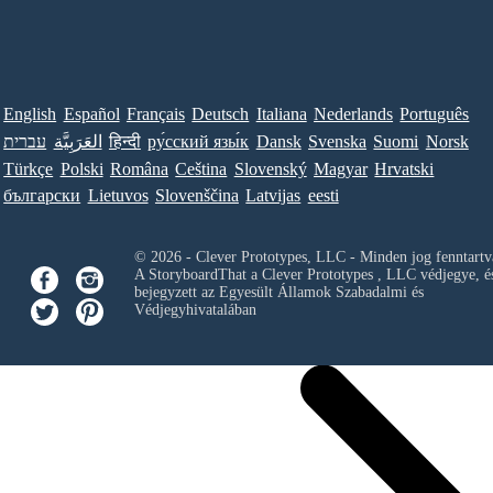
English
Español
Français
Deutsch
Italiana
Nederlands
Português
עברית
العَرَبِيَّة
हिन्दी
ру́сский язы́к
Dansk
Svenska
Suomi
Norsk
Türkçe
Polski
Româna
Ceština
Slovenský
Magyar
Hrvatski
български
Lietuvos
Slovenščina
Latvijas
eesti
© 2026 - Clever Prototypes, LLC - Minden jog fenntartv
A StoryboardThat a
Clever Prototypes , LLC
védjegye, é
bejegyzett az Egyesült Államok Szabadalmi és
Védjegyhivatalában