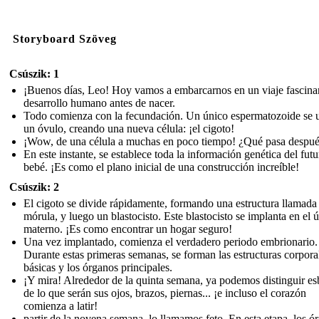
Storyboard Szöveg
Csúszik: 1
¡Buenos días, Leo! Hoy vamos a embarcarnos en un viaje fascinan
desarrollo humano antes de nacer.
Todo comienza con la fecundación. Un único espermatozoide se 
un óvulo, creando una nueva célula: ¡el cigoto!
¡Wow, de una célula a muchas en poco tiempo! ¿Qué pasa despu
En este instante, se establece toda la información genética del futu
bebé. ¡Es como el plano inicial de una construcción increíble!
Csúszik: 2
El cigoto se divide rápidamente, formando una estructura llamada
mórula, y luego un blastocisto. Este blastocisto se implanta en el ú
materno. ¡Es como encontrar un hogar seguro!
Una vez implantado, comienza el verdadero periodo embrionario.
Durante estas primeras semanas, se forman las estructuras corpora
básicas y los órganos principales.
¡Y mira! Alrededor de la quinta semana, ya podemos distinguir e
de lo que serán sus ojos, brazos, piernas... ¡e incluso el corazón
comienza a latir!
partir de la novena semana, lo llamamos feto. En esta etapa, los ó