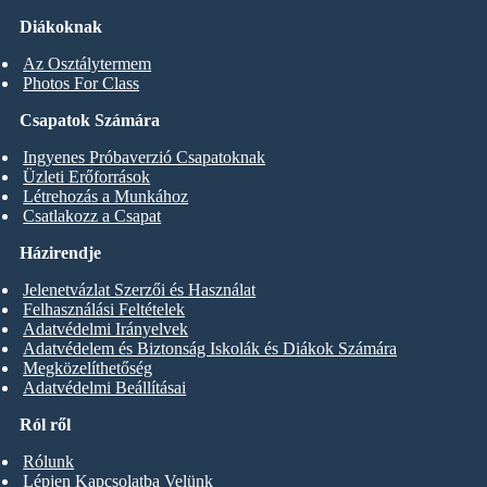
Diákoknak
Az Osztálytermem
Photos For Class
Csapatok Számára
Ingyenes Próbaverzió Csapatoknak
Üzleti Erőforrások
Létrehozás a Munkához
Csatlakozz a Csapat
Házirendje
Jelenetvázlat Szerzői és Használat
Felhasználási Feltételek
Adatvédelmi Irányelvek
Adatvédelem és Biztonság Iskolák és Diákok Számára
Megközelíthetőség
Adatvédelmi Beállításai
Ról ről
Rólunk
Lépjen Kapcsolatba Velünk