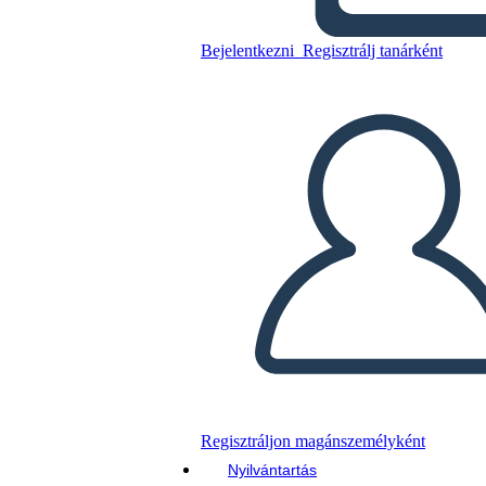
Bejelentkezni
Regisztrálj tanárként
Másolja ezt a forgatókönyvet
KÉSZÍTSEN EGY STORYBOARDOT
DIAVETÍTÉS LEJÁTSZÁSA
OLVASS NEKEM
Regisztráljon magánszemélyként
Nyilvántartás