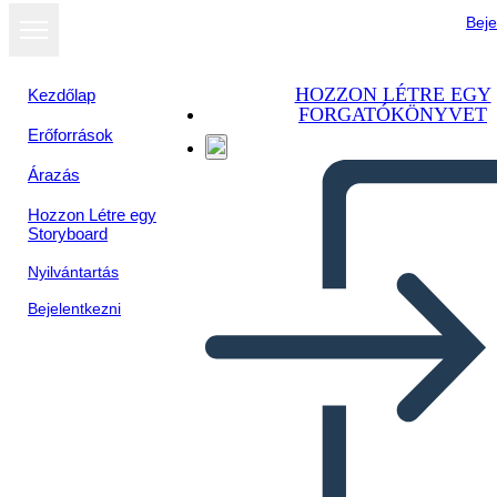
Beje
HOZZON LÉTRE EGY
Kezdőlap
FORGATÓKÖNYVET
Erőforrások
Megtekintés
Árazás
diavetítésként
Hozzon Létre egy
Storyboard
Nyilvántartás
Bejelentkezni
Untitled Storyboard