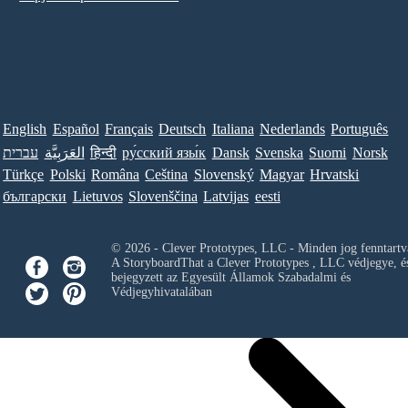
English
Español
Français
Deutsch
Italiana
Nederlands
Português
עברית
العَرَبِيَّة
हिन्दी
ру́сский язы́к
Dansk
Svenska
Suomi
Norsk
Türkçe
Polski
Româna
Ceština
Slovenský
Magyar
Hrvatski
български
Lietuvos
Slovenščina
Latvijas
eesti
© 2026 - Clever Prototypes, LLC - Minden jog fenntartv
A StoryboardThat a
Clever Prototypes , LLC
védjegye, é
bejegyzett az Egyesült Államok Szabadalmi és
Védjegyhivatalában