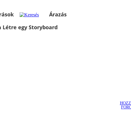
rások
Árazás
 Létre egy Storyboard
HOZZ
FOR