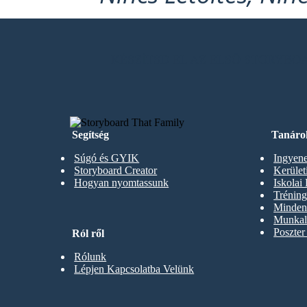
KÉSZÍTSD EL AZ ELSŐ STORYB
Segítség
Tanáro
Súgó és GYIK
Ingyene
Storyboard Creator
Kerüle
Hogyan nyomtassunk
Iskolai
Trénin
Minden 
Munkal
Poszter
Ról ről
Rólunk
Lépjen Kapcsolatba Velünk