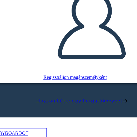
Regisztráljon magánszemélyként
Hozzon Létre egy Forgatókönyvet
ORYBOARDOT