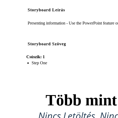
Storyboard Leírás
Presenting information - Use the PowerPoint feature o
Storyboard Szöveg
Csúszik: 1
Step One
Több min
Nincs Letöltés, Nin