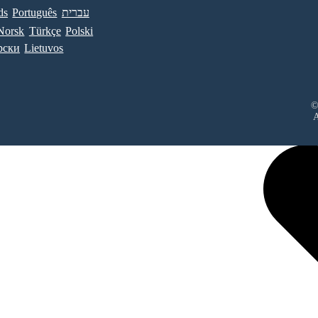
ds
Português
עברית
Norsk
Türkçe
Polski
рски
Lietuvos
©
A