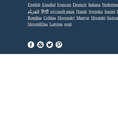
English
Español
Français
Deutsch
Italiana
Nederlan
العَرَبِيَّة
हिन्दी
ру́сский язы́к
Dansk
Svenska
Suomi
Româna
Ceština
Slovenský
Magyar
Hrvatski
бълга
Slovenščina
Latvijas
eesti