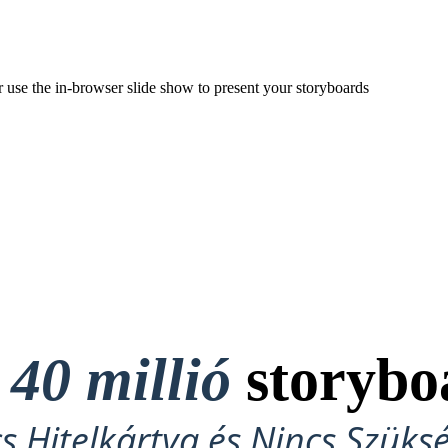
r use the in-browser slide show to present your storyboards
t
40 millió
storybo
cs Hitelkártya és Nincs Szüks