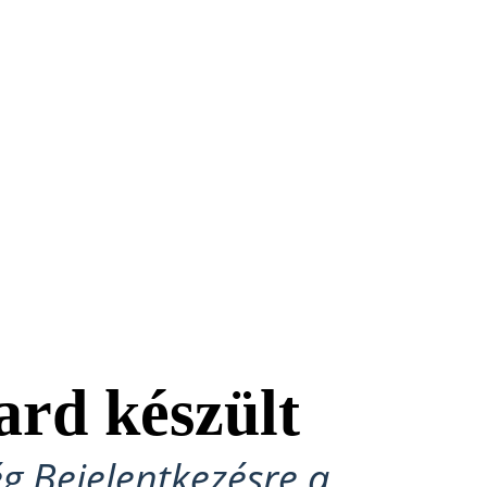
ard készült
ég Bejelentkezésre a