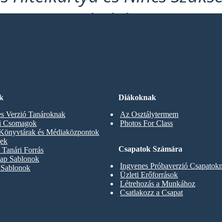
Kipróbáláshoz!
OARDOMAT
k
Diákoknak
s Verzió Tanároknak
Az Osztálytermem
ti Csomagok
Photos For Class
 Könyvtárak és Médiaközpontok
gek
Csapatok Számára
Tanári Forrás
ap Sablonok
Ingyenes Próbaverzió Csapatok
 Sablonok
Üzleti Erőforrások
Létrehozás a Munkához
Csatlakozz a Csapat