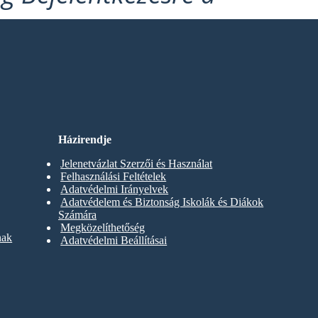
Házirendje
Jelenetvázlat Szerzői és Használat
Felhasználási Feltételek
Adatvédelmi Irányelvek
Adatvédelem és Biztonság Iskolák és Diákok
Számára
Megközelíthetőség
nak
Adatvédelmi Beállításai