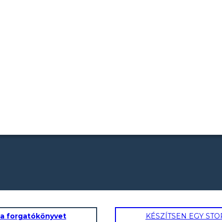
 a forgatókönyvet
KÉSZÍTSEN EGY ST