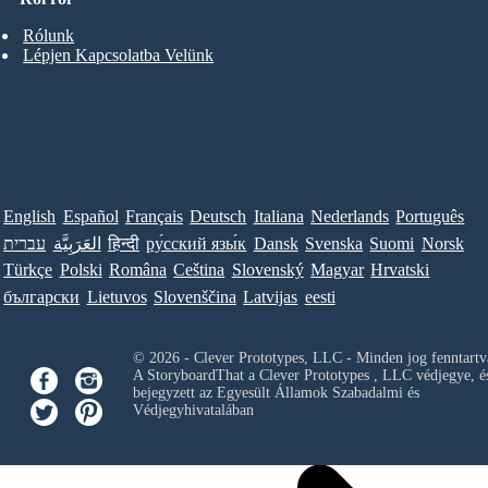
Rólunk
Lépjen Kapcsolatba Velünk
English
Español
Français
Deutsch
Italiana
Nederlands
Português
עברית
العَرَبِيَّة
हिन्दी
ру́сский язы́к
Dansk
Svenska
Suomi
Norsk
Türkçe
Polski
Româna
Ceština
Slovenský
Magyar
Hrvatski
български
Lietuvos
Slovenščina
Latvijas
eesti
© 2026 - Clever Prototypes, LLC - Minden jog fenntartv
A StoryboardThat a
Clever Prototypes , LLC
védjegye, é
bejegyzett az Egyesült Államok Szabadalmi és
Védjegyhivatalában