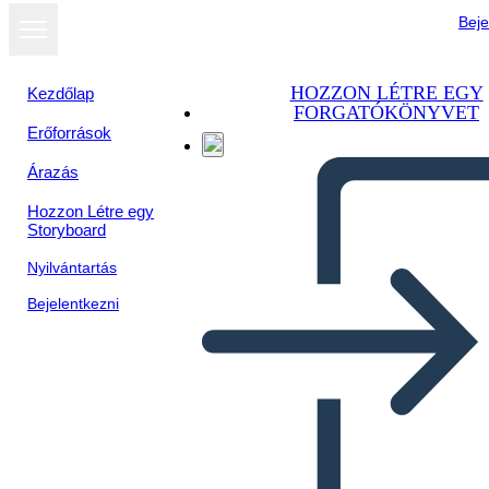
Beje
HOZZON LÉTRE EGY
Kezdőlap
FORGATÓKÖNYVET
Erőforrások
Megtekintés
Árazás
diavetítésként
Hozzon Létre egy
Storyboard
Nyilvántartás
Bejelentkezni
Šablona Obalu Knihy 3