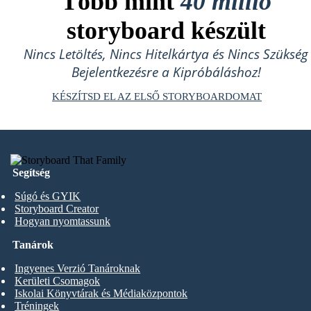
Több mint
40 millió
storyboard készült
Nincs Letöltés, Nincs Hitelkártya és Nincs Szükség
Bejelentkezésre a Kipróbáláshoz!
KÉSZÍTSD EL AZ ELSŐ STORYBOARDOMAT
Segítség
Súgó és GYIK
Storyboard Creator
Hogyan nyomtassunk
Tanárok
Ingyenes Verzió Tanároknak
Kerületi Csomagok
Iskolai Könyvtárak és Médiaközpontok
Tréningek