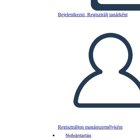
Bejelentkezni
Regisztrálj tanárként
Másolja ezt a forgatókönyvet
KÉSZÍTSEN EGY STORYBOARDOT
DIAVETÍTÉS LEJÁTSZÁSA
OLVASS NEKEM
Regisztráljon magánszemélyként
Nyilvántartás