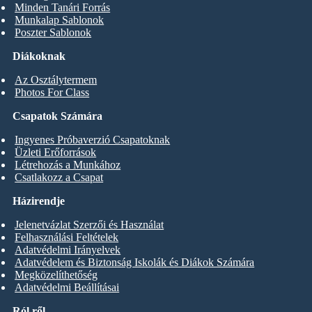
Minden Tanári Forrás
Munkalap Sablonok
Poszter Sablonok
Diákoknak
Az Osztálytermem
Photos For Class
Csapatok Számára
Ingyenes Próbaverzió Csapatoknak
Üzleti Erőforrások
Létrehozás a Munkához
Csatlakozz a Csapat
Házirendje
Jelenetvázlat Szerzői és Használat
Felhasználási Feltételek
Adatvédelmi Irányelvek
Adatvédelem és Biztonság Iskolák és Diákok Számára
Megközelíthetőség
Adatvédelmi Beállításai
Ról ről