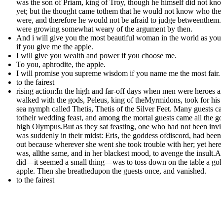
was the son of Priam, king of Troy, though he himself did not kno
yet; but the thought came tothem that he would not know who th
were, and therefore he would not be afraid to judge betweenthem
were growing somewhat weary of the argument by then.
And i will give you the most beautiful woman in the world as you
if you give me the apple.
I will give you wealth and power if you choose me.
To you, aphrodite, the apple.
I will promise you supreme wisdom if you name me the most fair.
to the fairest
rising action:In the high and far-off days when men were heroes 
walked with the gods, Peleus, king of theMyrmidons, took for his
sea nymph called Thetis, Thetis of the Silver Feet. Many guests 
totheir wedding feast, and among the mortal guests came all the g
high Olympus.But as they sat feasting, one who had not been invi
was suddenly in their midst: Eris, the goddess ofdiscord, had been 
out because wherever she went she took trouble with her; yet her
was, allthe same, and in her blackest mood, to avenge the insult.A
did—it seemed a small thing—was to toss down on the table a go
apple. Then she breathedupon the guests once, and vanished.
to the fairest