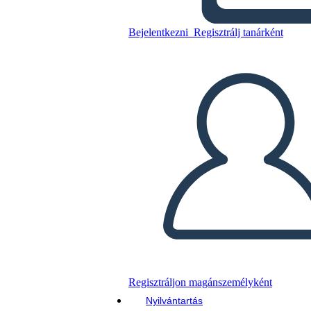
Bejelentkezni
Regisztrálj tanárként
Másolja ezt a forgatókönyvet
KÉSZÍTSEN EGY STORYBOARDOT
DIAVETÍTÉS LEJÁTSZÁSA
OLVASS NEKEM
Regisztráljon magánszemélyként
Nyilvántartás