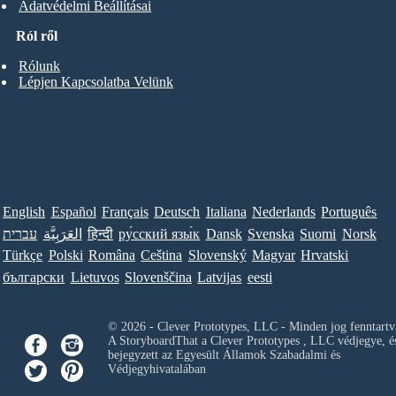
Adatvédelmi Beállításai
Ról ről
Rólunk
Lépjen Kapcsolatba Velünk
English
Español
Français
Deutsch
Italiana
Nederlands
Português
עברית
العَرَبِيَّة
हिन्दी
ру́сский язы́к
Dansk
Svenska
Suomi
Norsk
Türkçe
Polski
Româna
Ceština
Slovenský
Magyar
Hrvatski
български
Lietuvos
Slovenščina
Latvijas
eesti
© 2026 - Clever Prototypes, LLC - Minden jog fenntartv
A StoryboardThat a
Clever Prototypes , LLC
védjegye, é
bejegyzett az Egyesült Államok Szabadalmi és
Védjegyhivatalában