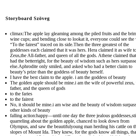
Storyboard Szöveg
climax:The apple lay gleaming among the piled fruits and the br
wine cups; and bending close to lookat it, everyone could see the
“To the fairest” traced on its side.Then the three greatest of the
goddesses each claimed that it was hers. Hera claimed it as wife t
Zeus,the All-father, and queen of all the gods. Athene claimed tha
had the betterright, for the beauty of wisdom such as hers surpasse
else.Aphrodite only smiled, and asked who had a better claim to
beauty’s prize than the goddess of beauty herself.
I have the best claim to the apple. i am the goddess of beauty
The golden apple should be mine.i am the wife of powerful zeus, t
father, and the queen of gods
to the faries
to the fairest
No, it should be mine.i am wise and the beauty of wisdom surpass
other kinds of beauty
falling action:happy—until one day the three jealous goddesses,sti
quarreling about the golden apple, chanced to look down from
Olympus, and saw the beautifulyoung man herding his cattle on t
slopes of Mount Ida. They knew, for the gods know all things, th