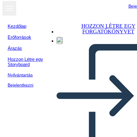
Beje
HOZZON LÉTRE EGY
Kezdőlap
FORGATÓKÖNYVET
Erőforrások
Megtekintés
Árazás
diavetítésként
Hozzon Létre egy
Storyboard
Nyilvántartás
Bejelentkezni
Untitled Storyboard