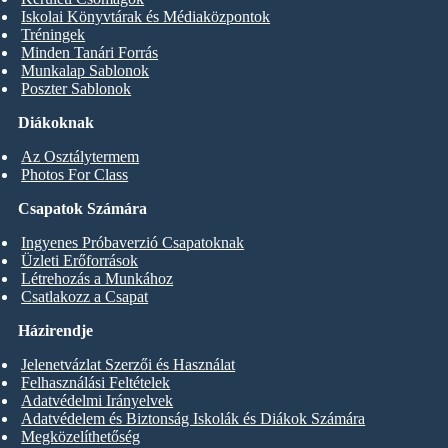
Iskolai Könyvtárak és Médiaközpontok
Tréningek
Minden Tanári Forrás
Munkalap Sablonok
Poszter Sablonok
Diákoknak
Az Osztálytermem
Photos For Class
Csapatok Számára
Ingyenes Próbaverzió Csapatoknak
Üzleti Erőforrások
Létrehozás a Munkához
Csatlakozz a Csapat
Házirendje
Jelenetvázlat Szerzői és Használat
Felhasználási Feltételek
Adatvédelmi Irányelvek
Adatvédelem és Biztonság Iskolák és Diákok Számára
Megközelíthetőség