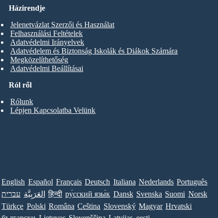
Házirendje
Jelenetvázlat Szerzői és Használat
Felhasználási Feltételek
Adatvédelmi Irányelvek
Adatvédelem és Biztonság Iskolák és Diákok Számára
Megközelíthetőség
Adatvédelmi Beállításai
Ról ről
Rólunk
Lépjen Kapcsolatba Velünk
English
Español
Français
Deutsch
Italiana
Nederlands
Português
עברית
العَرَبِيَّة
हिन्दी
ру́сский язы́к
Dansk
Svenska
Suomi
Norsk
Türkçe
Polski
Româna
Ceština
Slovenský
Magyar
Hrvatski
български
Lietuvos
Slovenščina
Latvijas
eesti