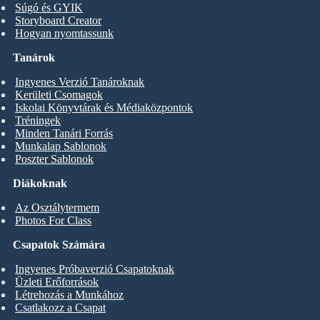
Súgó és GYIK
Storyboard Creator
Hogyan nyomtassunk
Tanárok
Ingyenes Verzió Tanároknak
Kerületi Csomagok
Iskolai Könyvtárak és Médiaközpontok
Tréningek
Minden Tanári Forrás
Munkalap Sablonok
Poszter Sablonok
Diákoknak
Az Osztálytermem
Photos For Class
Csapatok Számára
Ingyenes Próbaverzió Csapatoknak
Üzleti Erőforrások
Létrehozás a Munkához
Csatlakozz a Csapat