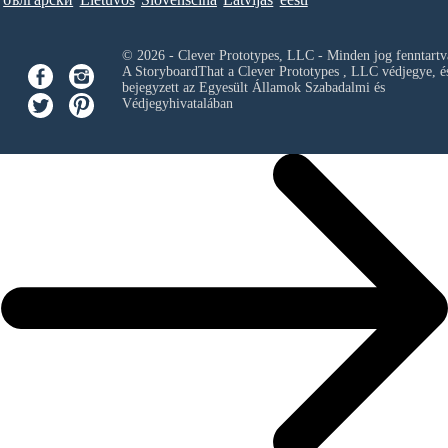
© 2026 - Clever Prototypes, LLC - Minden jog fenntartv
A StoryboardThat a
Clever Prototypes , LLC
védjegye, é
bejegyzett az Egyesült Államok Szabadalmi és
Védjegyhivatalában