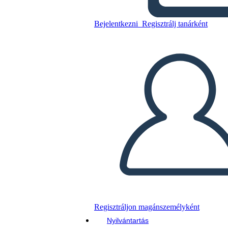
Másolja ezt a forgatókönyvet
KÉSZÍTSEN EGY STORYBOARDOT
Bejelentkezni
Regisztrálj tanárként
DIAVETÍTÉS LEJÁTSZÁSA
OLVASS NEKEM
Regisztráljon magánszemélyként
Nyilvántartás