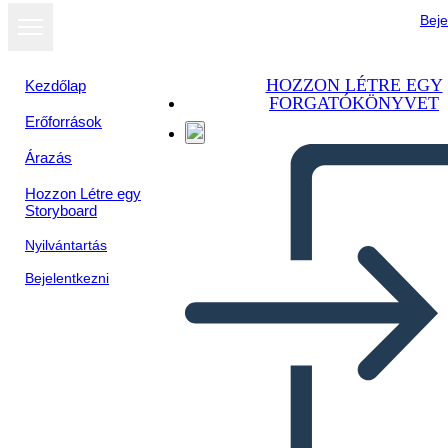
Beje
HOZZON LÉTRE EGY
Kezdőlap
FORGATÓKÖNYVET
Erőforrások
Árazás
Hozzon Létre egy
Storyboard
Nyilvántartás
Bejelentkezni
Blank Cell med afsnit