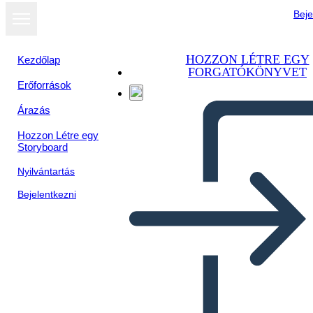
Beje
HOZZON LÉTRE EGY
Kezdőlap
FORGATÓKÖNYVET
Erőforrások
Megtekintés
Árazás
diavetítésként
Hozzon Létre egy
Storyboard
Nyilvántartás
Bejelentkezni
Las políticas económicas
frente a la gran depresión