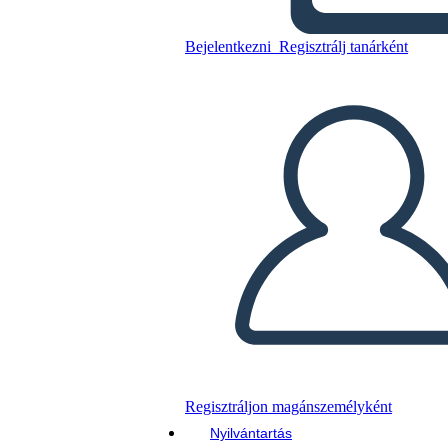
Bejelentkezni
Regisztrálj tanárként
Másolja ezt a forgatókönyvet
KÉSZÍTSEN EGY STORYBOARDOT
DIAVETÍTÉS LEJÁTSZÁSA
OLVASS NEKEM
Regisztráljon magánszemélyként
Nyilvántartás