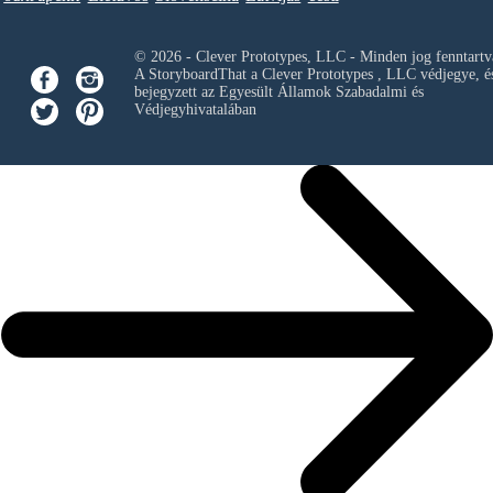
© 2026 - Clever Prototypes, LLC - Minden jog fenntartv
A StoryboardThat a
Clever Prototypes , LLC
védjegye, é
bejegyzett az Egyesült Államok Szabadalmi és
Védjegyhivatalában