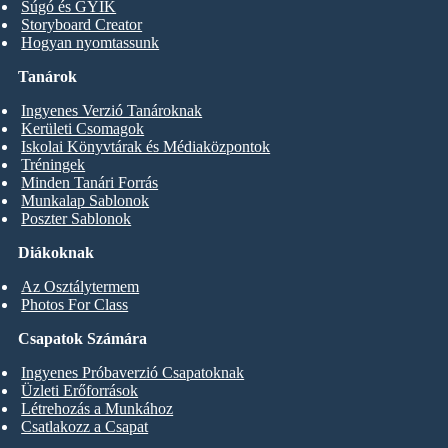
Súgó és GYIK
Storyboard Creator
Hogyan nyomtassunk
Tanárok
Ingyenes Verzió Tanároknak
Kerületi Csomagok
Iskolai Könyvtárak és Médiaközpontok
Tréningek
Minden Tanári Forrás
Munkalap Sablonok
Poszter Sablonok
Diákoknak
Az Osztálytermem
Photos For Class
Csapatok Számára
Ingyenes Próbaverzió Csapatoknak
Üzleti Erőforrások
Létrehozás a Munkához
Csatlakozz a Csapat