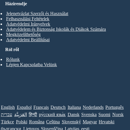
Házirendje
Jelenetvázlat Szerzői és Használat
Felhasználási Feltételek
Adatvédelmi Irányelvek
Adatvédelem és Biztonság Iskolák és Diákok Számára
Megközelíthetőség
Adatvédelmi Beállításai
Ról ről
Rólunk
Lépjen Kapcsolatba Velünk
English
Español
Français
Deutsch
Italiana
Nederlands
Português
עברית
العَرَبِيَّة
हिन्दी
ру́сский язы́к
Dansk
Svenska
Suomi
Norsk
Türkçe
Polski
Româna
Ceština
Slovenský
Magyar
Hrvatski
български
Lietuvos
Slovenščina
Latvijas
eesti