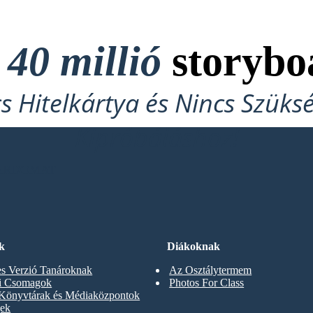
t
40 millió
storybo
cs Hitelkártya és Nincs Szüks
Kipróbáláshoz!
OARDOMAT
k
Diákoknak
s Verzió Tanároknak
Az Osztálytermem
ti Csomagok
Photos For Class
 Könyvtárak és Médiaközpontok
gek