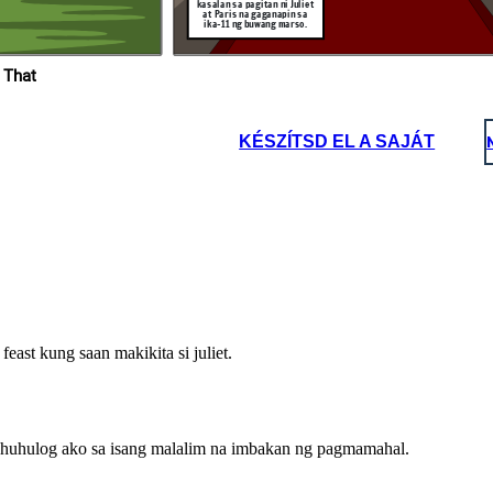
kasalan sa pagitan ni Juliet
Salamat po!
Maraming Salamat
at Paris na gaganapin sa
po, Friar!
ika-11 ng buwang marso.
 That
Si Romeo at Juliet ay tuluyang
ikinasal ng palihim, Sa
pamamagitan ni Friar
Lawrence. (At Masaya silang
namuhay o siguro....)
KÉSZÍTSD EL A SAJÁT
Salamat po!
east kung saan makikita si juliet.
nahuhulog ako sa isang malalim na imbakan ng pagmamahal.