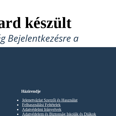
ard készült
ég Bejelentkezésre a
Házirendje
Jelenetvázlat Szerzői és Használat
Felhasználási Feltételek
Adatvédelmi Irányelvek
Adatvédelem és Biztonság Iskolák és Diákok