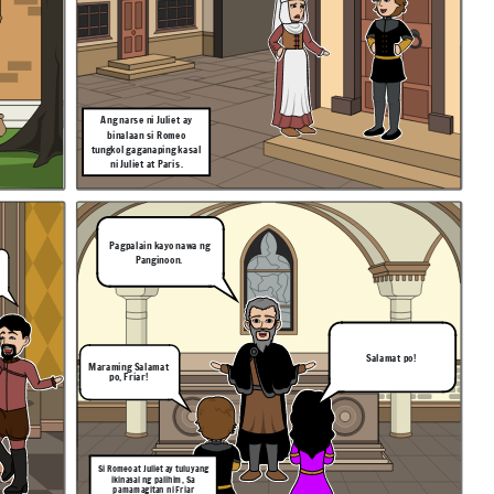
Ang narse ni Juliet ay
binalaan si Romeo
tungkol gaganaping kasal
ni Juliet at Paris.
Pagpalain kayo nawa ng
Panginoon.
Salamat po!
Maraming Salamat
po, Friar!
Si Romeo at Juliet ay tuluyang
ikinasal ng palihim, Sa
pamamagitan ni Friar