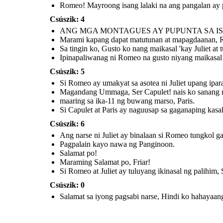
Romeo! Mayroong isang lalaki na ang pangalan ay par
Csúszik: 4
Salamat po!
Maraming Salamat
po, Friar!
ANG MGA MONTAGUES AY PUPUNTA SA I
Marami kapang dapat matutunan at mapagdaanan,
Sa tingin ko, Gusto ko nang maikasal 'kay Juliet at 
Ipinapaliwanag ni Romeo na gusto niyang maikasal '
Si Romeo at Juliet ay tuluyang
ikinasal ng palihim, Sa
pamamagitan ni Friar
Lawrence. (At Masaya silang
Csúszik: 5
namuhay o siguro....)
Si Romeo ay umakyat sa asotea ni Juliet upang ip
Magandang Ummaga, Ser Capulet! nais ko sanang ma
maaring sa ika-11 ng buwang marso, Paris.
Si Capulet at Paris ay naguusap sa gaganaping kasal
Csúszik: 6
Ang narse ni Juliet ay binalaan si Romeo tungkol gag
Pagpalain kayo nawa ng Panginoon.
Salamat po!
Maraming Salamat po, Friar!
Si Romeo at Juliet ay tuluyang ikinasal ng palihim
Csúszik: 0
Salamat sa iyong pagsabi narse, Hindi ko hahayaan