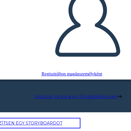
Regisztráljon magánszemélyként
Hozzon Létre egy Forgatókönyvet
ZÍTSEN EGY STORYBOARDOT