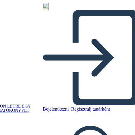
ON LÉTRE EGY
Bejelentkezni
Regisztrálj tanárként
GATÓKÖNYVET