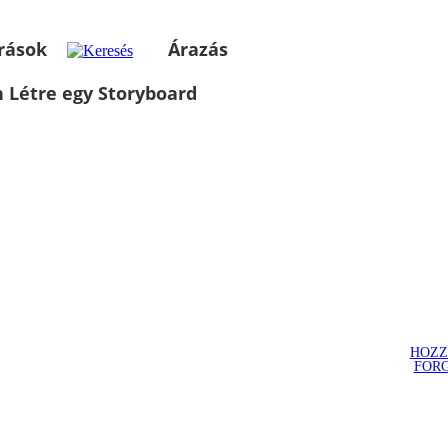
rások
Árazás
 Létre egy Storyboard
HOZZ
FOR