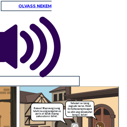
OLVASS NEKEM
Salamat sa iyong
pagsabi narse, Hindi
Romeo! Mayroong isang
ko hahayaang maagaw
lalaki na ang pangalan ay
sa akin ang minamahal
paris at balak niyang
kong si Juliet!
pakasalan si Juliet.