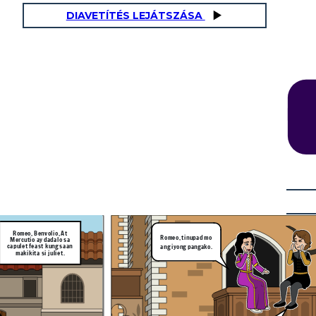
DIAVETÍTÉS LEJÁTSZÁSA
Salamat sa iyong
pagsabi narse, Hindi
Romeo! Mayroong isang
ko hahayaang maagaw
lalaki na ang pangalan ay
sa akin ang minamahal
paris at balak niyang
kong si Juliet!
pakasalan si Juliet.
Ang narse ni Juliet ay
binalaan si Romeo
tungkol gaganaping kasal
ni Juliet at Paris.
Romeo, Benvolio, At
Romeo, tinupad mo
Mercutio ay dadalo sa
Pagpalain kayo nawa ng
capulet feast kung saan
Panginoon.
ang iyong pangako.
ing sa ika-
 ng buwang
makikita si juliet.
so, Paris.
di
gaw
hal
Salamat po!
Maraming Salamat
po, Friar!