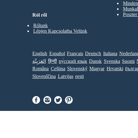
Minden 
Munkal
Poszter
Ról ről
Rólunk
Lépjen Kapcsolatba Velünk
English
Español
Français
Deutsch
Italiana
Nederlan
العَرَبِيَّة
हिन्दी
ру́сский язы́к
Dansk
Svenska
Suomi
Româna
Ceština
Slovenský
Magyar
Hrvatski
бълга
Slovenščina
Latvijas
eesti