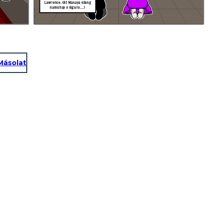
Lawrence. (At Masaya silang
namuhay o siguro....)
Másolat