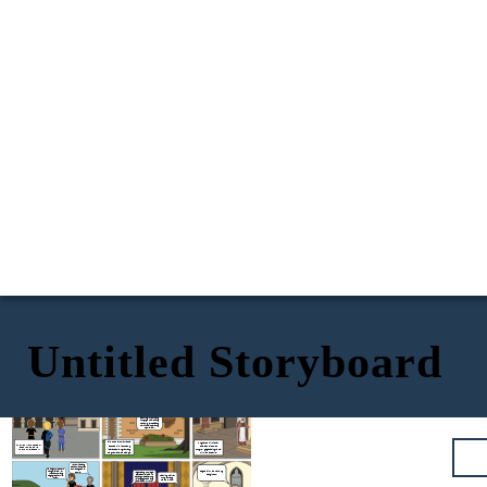
Untitled Storyboard
Romeo, Benvolio, At
Romeo, tinupad mo
Mercutio ay dadalo sa
capulet feast kung saan
ang iyong pangako.
makikita si juliet.
Salamat sa iyong
pagsabi narse, Hindi
Romeo! Mayroong isang
ko hahayaang maagaw
lalaki na ang pangalan ay
sa akin ang minamahal
TARA NA'T TAYO AY
paris at balak niyang
kong si Juliet!
pakasalan si Juliet.
MAGKASIHAYAN!
Sa tuwing iniisip ko ang
iyong mga mata, parang
nahuhulog ako sa isang
malalim na imbakan ng
pagmamahal.
Si Romeo ay umakyat sa
Ang narse ni Juliet ay
ANG MGA MONTAGUES AY
asotea ni Juliet upang
binalaan si Romeo
PUPUNTA SA ISANG
iparamdam ang kanyang
tungkol gaganaping kasal
KASIYHAN/PISTAHAN.
pagmamahal sa dalaga.
ni Juliet at Paris.
Marami kapang
dapat matutunan
at mapagdaanan,
Pagpalain kayo nawa ng
Romeo.
Magandang Ummaga,
Ser Capulet! nais ko
Panginoon.
maaring sa ika-
sanang mabatid kung
11 ng buwang
Sa tingin ko, Gusto ko nang maikasal 'kay Juliet at tuluyang maging kabiyak nito, Friar.
kailan gaganapin ang
marso, Paris.
kasal namin ni Juliet.