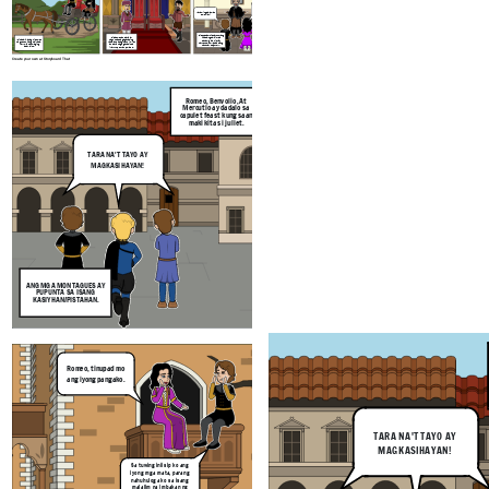
Salamat po!
Maraming Salamat
po, Friar!
Si Romeo at Juliet ay tuluyang
Si Capulet at Paris ay
ikinasal ng palihim, Sa
Ipinapaliwanag ni Romeo
naguusap sa gaganaping
pamamagitan ni Friar
na gusto niyang maikasal
kasalan sa pagitan ni Juliet
Lawrence. (At Masaya silang
'kay Juliet at maging
at Paris na gaganapin sa
namuhay o siguro....)
asawa ito.
ika-11 ng buwang marso.
Create your own at Storyboard That
Romeo, Benvolio, At
Romeo, tinupad mo
Mercutio ay dadalo sa
capulet feast kung saan
ang iyong pangako.
makikita si juliet.
TARA NA'T TAYO AY
MAGKASIHAYAN!
Sa tuwing iniisip ko ang
iyong mga mata, parang
nahuhulog ako sa isang
malalim na imbakan ng
pagmamahal.
Si Romeo ay umakyat sa
ANG MGA MONTAGUES AY
asotea ni Juliet upang
PUPUNTA SA ISANG
iparamdam ang kanyang
KASIYHAN/PISTAHAN.
pagmamahal sa dalaga.
Marami kapang
dapat matutunan
at mapagdaanan,
Sa tingin ko, Gusto ko
Romeo, tinupad mo
nang maikasal 'kay
Romeo.
Magandang Ummaga,
Juliet at tuluyang
Ser Capulet! nais ko
ang iyong pangako.
maar
maging kabiyak nito,
sanang mabatid kung
11
Friar.
Salamat sa iyong
kailan gaganapin ang
mar
pagsabi narse, Hin
kasal namin ni Juliet.
Romeo! Mayroong isang
ko hahayaang maa
lalaki na ang pangalan ay
sa akin ang minama
paris at balak niyang
kong si Juliet!
pakasalan si Juliet.
TARA NA'T TAYO AY
MAGKASIHAYAN!
Sa tuwing iniisip ko ang
iyong mga mata, parang
nahuhulog ako sa isang
malalim na imbakan ng