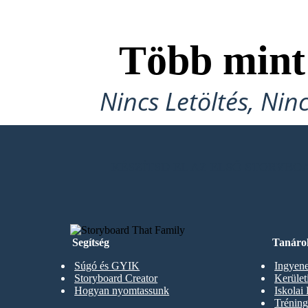
Több min
Nincs Letöltés, Nin
KÉSZÍTSD EL AZ ELSŐ STORYB
Segítség
Tanáro
Súgó és GYIK
Ingyene
Storyboard Creator
Kerüle
Hogyan nyomtassunk
Iskolai
Trénin