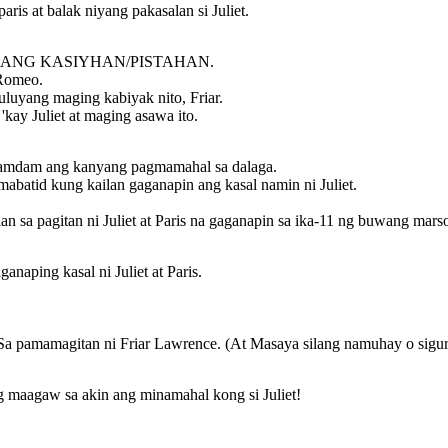
is at balak niyang pakasalan si Juliet.
SANG KASIYHAN/PISTAHAN.
 Romeo.
tuluyang maging kabiyak nito, Friar.
kay Juliet at maging asawa ito.
aramdam ang kanyang pagmamahal sa dalaga.
batid kung kailan gaganapin ang kasal namin ni Juliet.
an sa pagitan ni Juliet at Paris na gaganapin sa ika-11 ng buwang mars
anaping kasal ni Juliet at Paris.
, Sa pamamagitan ni Friar Lawrence. (At Masaya silang namuhay o siguro
g maagaw sa akin ang minamahal kong si Juliet!