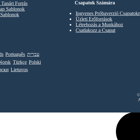
Csapatok Számára
Tanári Forrás
ap Sablonok
Ingyenes Próbaverzió Csapatok
 Sablonok
Üzleti Erőforrások
Létrehozás a Munkához
Csatlakozz a Csapat
ds
Português
עברית
Norsk
Türkçe
Polski
рски
Lietuvos
©
A