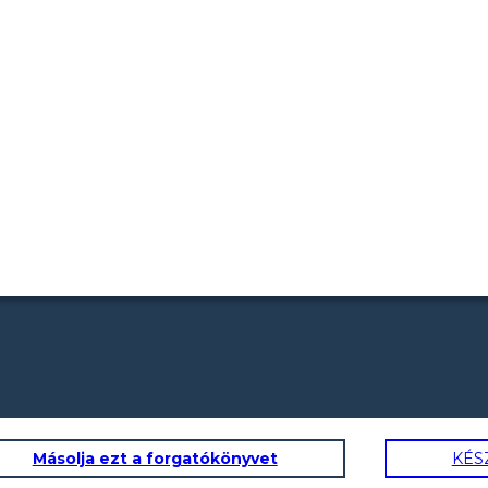
Másolja ezt a forgatókönyvet
KÉS