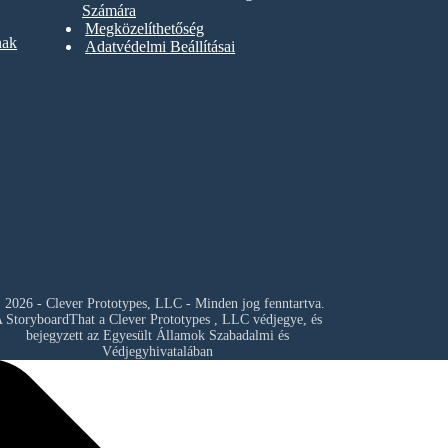
Számára
Megközelíthetőség
nak
Adatvédelmi Beállításai
 2026 - Clever Prototypes, LLC - Minden jog fenntartva.
 StoryboardThat a
Clever Prototypes , LLC
védjegye, és
bejegyzett az Egyesült Államok Szabadalmi és
Védjegyhivatalában