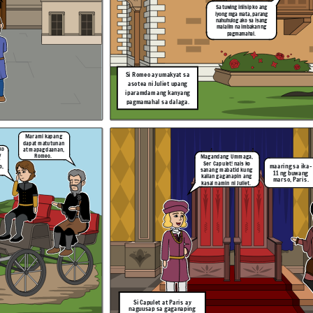
Sa tuwing iniisip ko ang
iyong mga mata, parang
nahuhulog ako sa isang
Si Romeo at Juliet ay tuluyang
malalim na imbakan ng
ikinasal ng palihim, Sa
pagmamahal.
pamamagitan ni Friar
Lawrence. (At Masaya silang
namuhay o siguro....)
Si Romeo ay umakyat sa
asotea ni Juliet upang
iparamdam ang kanyang
pagmamahal sa dalaga.
Salamat sa iyong
pagsabi narse, Hindi
Romeo! Mayroong isang
ko hahayaang maagaw
lalaki na ang pangalan ay
sa akin ang minamahal
paris at balak niyang
kong si Juliet!
pakasalan si Juliet.
Marami kapang
dapat matutunan
Salamat po!
at mapagdaanan,
ko
y
Romeo.
Magandang Ummaga,
Ser Capulet! nais ko
maaring sa ika-
o,
sanang mabatid kung
11 ng buwang
kailan gaganapin ang
marso, Paris.
kasal namin ni Juliet.
Ang narse ni Juliet ay
binalaan si Romeo
tungkol gaganaping kasal
ni Juliet at Paris.
Pagpalain kayo nawa ng
Panginoon.
ing sa ika-
 ng buwang
so, Paris.
di
gaw
hal
Si Capulet at Paris ay
naguusap sa gaganaping