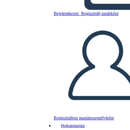
Softwarequalität
Bejelentkezni
Regisztrálj tanárként
Másolja ezt a forgatókönyvet
KÉSZÍTSEN EGY STORYBOARDOT
DIAVETÍTÉS LEJÁTSZÁSA
OLVASS NEKEM
Regisztráljon magánszemélyként
Nyilvántartás