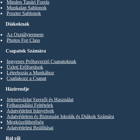
Minden Tanári Forrás
Munkalap Sablonok
Poszter Sablonok
Diákoknak
Az Osztálytermem
Photos For Class
Csapatok Számára
Ingyenes Próbaverzió Csapatoknak
Üzleti Erőforrások
Létrehozás a Munkához
Csatlakozz a Csapat
Házirendje
Jelenetvázlat Szerzői és Használat
Felhasználási Feltételek
Adatvédelmi Irányelvek
Adatvédelem és Biztonság Iskolák és Diákok Számára
Megközelíthetőség
Adatvédelmi Beállításai
Ról ről