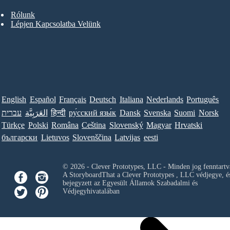
Rólunk
Lépjen Kapcsolatba Velünk
English
Español
Français
Deutsch
Italiana
Nederlands
Português
עברית
العَرَبِيَّة
हिन्दी
ру́сский язы́к
Dansk
Svenska
Suomi
Norsk
Türkçe
Polski
Româna
Ceština
Slovenský
Magyar
Hrvatski
български
Lietuvos
Slovenščina
Latvijas
eesti
© 2026 - Clever Prototypes, LLC - Minden jog fenntartv
A StoryboardThat a
Clever Prototypes , LLC
védjegye, é
bejegyzett az Egyesült Államok Szabadalmi és
Védjegyhivatalában