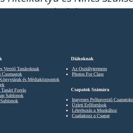
Kipróbáláshoz!
OARDOMAT
k
Diákoknak
s Verzió Tanároknak
Az Osztálytermem
ti Csomagok
Photos For Class
 Könyvtárak és Médiaközpontok
gek
Csapatok Számára
Tanári Forrás
ap Sablonok
Ingyenes Próbaverzió Csapatok
 Sablonok
Üzleti Erőforrások
Létrehozás a Munkához
Csatlakozz a Csapat