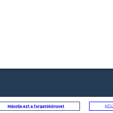
Másolja ezt a forgatókönyvet
KÉS