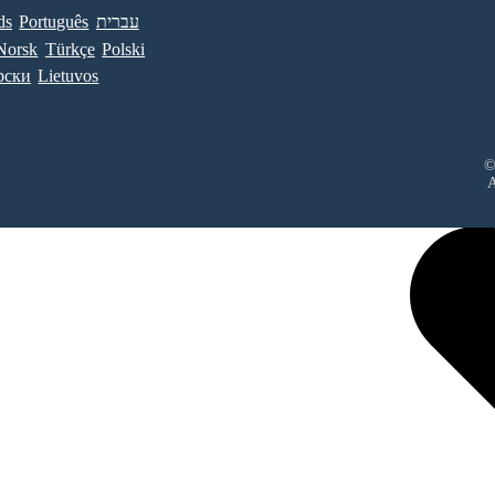
ds
Português
עברית
Norsk
Türkçe
Polski
рски
Lietuvos
©
A