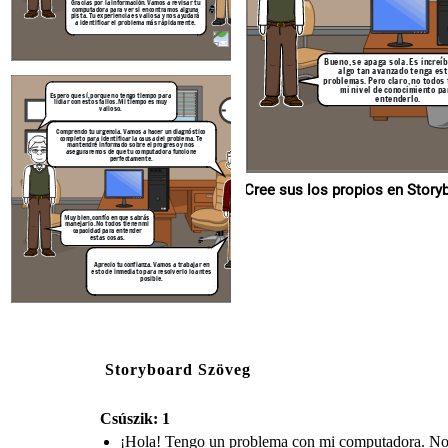
Gracias por la información. Vamos a revisar tu
computadora para ver si encontramos alguna
pista. Tu experiencia es valiosa y nos ayudará
a identificar el problema más rápidamente.
Aprecio tu confianza. Vamos a tra
esto de inmediato para resolverlo
posible.
Bueno, se apaga sola. Es increí
algo tan avanzado tenga es
problemas. Pero claro, no todos
mi nivel de conocimiento pa
Espero que sí, porque no tengo tiempo para
entenderlo.
lidiar con estos fallos. Mi tiempo es muy
valioso.
Comprendo tu urgencia. Vamos a hacer un diagnóstico
completo para identificar la causa del problema. Te
mantendré informado sobre el progreso y nos
aseguraremos de que tu computadora funcione
perfectamente.
Cree sus los p
Muy bien, confío en que sabrás
manejarlo. No todos tienen mi
capacidad para entender
estas cosas.
Aprecio tu confianza. Vamos a trabajar en
esto de inmediato para resolverlo lo antes
posible.
Storyboard Szöveg
Csúszik: 1
¡Hola! Tengo un problema con mi computadora. No s