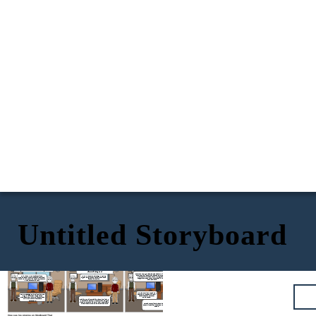
Untitled Storyboard
Espero que sí, porque no tengo tiempo para
lidiar con estos fallos. Mi tiempo es muy
¡Hola! Tengo un problema con mi computadora. No sé cómo
Entiendo tu frustración. Vamos a resolverlo juntos.
valioso.
es posible que algo tan caro y de tan alta gama tenga fallos.
¿Recuerdas si hiciste alguna actualización o
Supongo que no todos entienden de tecnología como yo.
instalaste algún programa nuevo antes de que
comenzara a apagarse?
Comprendo tu urgencia. Vamos a hacer un diagnóstico
completo para identificar la causa del problema. Te
Hola, lamento que estés teniendo
No, no lo recuerdo. Pero seguro que es
mantendré informado sobre el progreso y nos
problemas con tu computadora. Estoy aquí
algo que alguien con menos experiencia
aseguraremos de que tu computadora funcione
para ayudarte. ¿Podrías decirme más sobre
no sabría manejar.
perfectamente.
lo que está ocurriendo?
Muy bien, confío en que sabrás
Bueno, se apaga sola. Es increíble que
manejarlo. No todos tienen mi
algo tan avanzado tenga estos
capacidad para entender
problemas. Pero claro, no todos tienen
estas cosas.
mi nivel de conocimiento para
Gracias por la información. Vamos a revisar tu
entenderlo.
computadora para ver si encontramos alguna
pista. Tu experiencia es valiosa y nos ayudará
a identificar el problema más rápidamente.
Aprecio tu confianza. Vamos a trabajar en
esto de inmediato para resolverlo lo antes
posible.
Cree sus los propios en Storyboard That