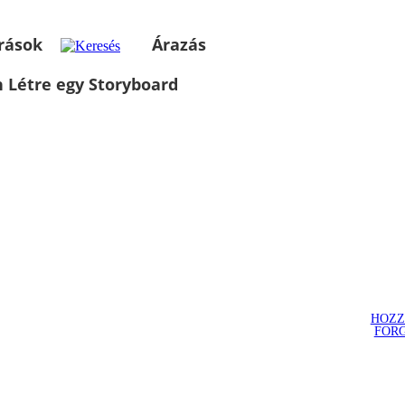
rások
Árazás
 Létre egy Storyboard
HOZZ
FOR