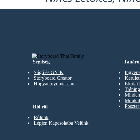
KÉSZÍTSD EL AZ ELSŐ STORYB
Segítség
Tanáro
Súgó és GYIK
Ingyene
Storyboard Creator
Kerüle
Hogyan nyomtassunk
Iskolai
Trénin
Minden 
Munkal
Poszter
Ról ről
Rólunk
Lépjen Kapcsolatba Velünk