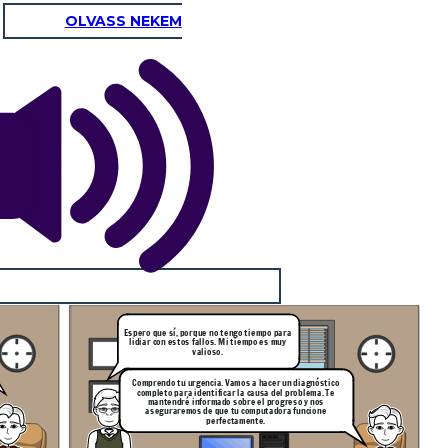
OLVASS NEKEM
Espero que sí, porque no tengo tiempo para
lidiar con estos fallos. Mi tiempo es muy
valioso.
Comprendo tu urgencia. Vamos a hacer un diagnóstico
completo para identificar la causa del problema. Te
mantendré informado sobre el progreso y nos
aseguraremos de que tu computadora funcione
perfectamente.