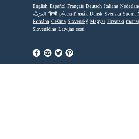
English
Español
Français
Deutsch
Italiana
Nederlan
العَرَبِيَّة
हिन्दी
ру́сский язы́к
Dansk
Svenska
Suomi
Româna
Ceština
Slovenský
Magyar
Hrvatski
бълга
Slovenščina
Latvijas
eesti