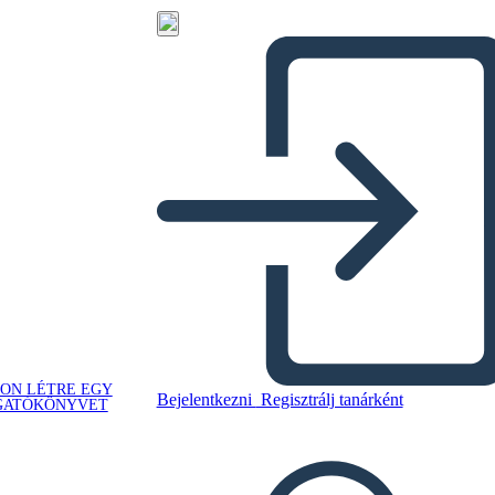
ON LÉTRE EGY
Bejelentkezni
Regisztrálj tanárként
GATÓKÖNYVET