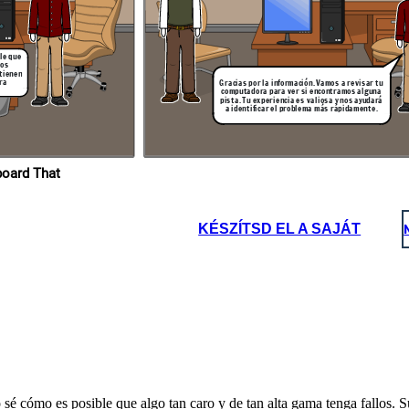
bajar en
 lo antes
ble que
tos
 tienen
ra
Gracias por la información. Vamos a revisar tu
computadora para ver si encontramos alguna
pista. Tu experiencia es valiosa y nos ayudará
a identificar el problema más rápidamente.
ropios en Storyboard That
KÉSZÍTSD EL A SAJÁT
é cómo es posible que algo tan caro y de tan alta gama tenga fallos. 