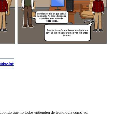
Muy bien, confío en que sabrás
manejarlo. No todos tienen mi
capacidad para entender
estas cosas.
Aprecio tu confianza. Vamos a trabajar en
esto de inmediato para resolverlo lo antes
posible.
Másolat
Supongo que no todos entienden de tecnología como yo.