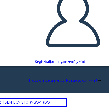
Regisztráljon magánszemélyként
Hozzon Létre egy Forgatókönyvet
ZÍTSEN EGY STORYBOARDOT