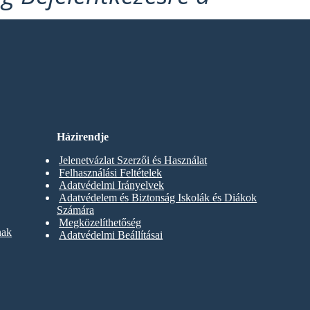
Házirendje
Jelenetvázlat Szerzői és Használat
Felhasználási Feltételek
Adatvédelmi Irányelvek
Adatvédelem és Biztonság Iskolák és Diákok
Számára
Megközelíthetőség
nak
Adatvédelmi Beállításai