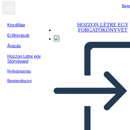
Beje
HOZZON LÉTRE EGY
Kezdőlap
FORGATÓKÖNYVET
Erőforrások
Megtekintés
Árazás
diavetítésként
Hozzon Létre egy
Storyboard
Nyilvántartás
Bejelentkezni
NEGOCIACIÓN