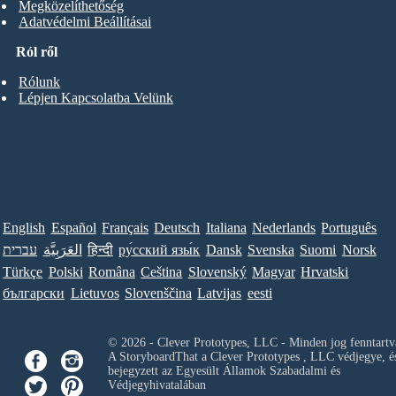
Megközelíthetőség
Adatvédelmi Beállításai
Ról ről
Rólunk
Lépjen Kapcsolatba Velünk
English
Español
Français
Deutsch
Italiana
Nederlands
Português
עברית
العَرَبِيَّة
हिन्दी
ру́сский язы́к
Dansk
Svenska
Suomi
Norsk
Türkçe
Polski
Româna
Ceština
Slovenský
Magyar
Hrvatski
български
Lietuvos
Slovenščina
Latvijas
eesti
© 2026 - Clever Prototypes, LLC - Minden jog fenntartv
A StoryboardThat a
Clever Prototypes , LLC
védjegye, é
bejegyzett az Egyesült Államok Szabadalmi és
Védjegyhivatalában