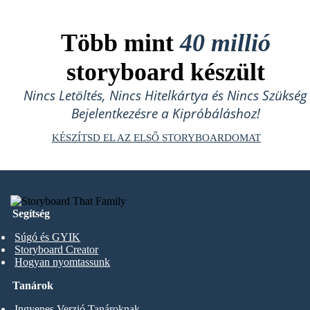
Több mint
40 millió
storyboard készült
Nincs Letöltés, Nincs Hitelkártya és Nincs Szükség
Bejelentkezésre a Kipróbáláshoz!
KÉSZÍTSD EL AZ ELSŐ STORYBOARDOMAT
Segítség
Súgó és GYIK
Storyboard Creator
Hogyan nyomtassunk
Tanárok
Ingyenes Verzió Tanároknak