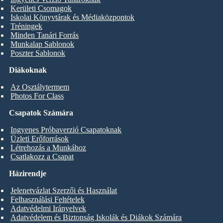
Kerületi Csomagok
Iskolai Könyvtárak és Médiaközpontok
Tréningek
Minden Tanári Forrás
Munkalap Sablonok
Poszter Sablonok
Diákoknak
Az Osztálytermem
Photos For Class
Csapatok Számára
Ingyenes Próbaverzió Csapatoknak
Üzleti Erőforrások
Létrehozás a Munkához
Csatlakozz a Csapat
Házirendje
Jelenetvázlat Szerzői és Használat
Felhasználási Feltételek
Adatvédelmi Irányelvek
Adatvédelem és Biztonság Iskolák és Diákok Számára