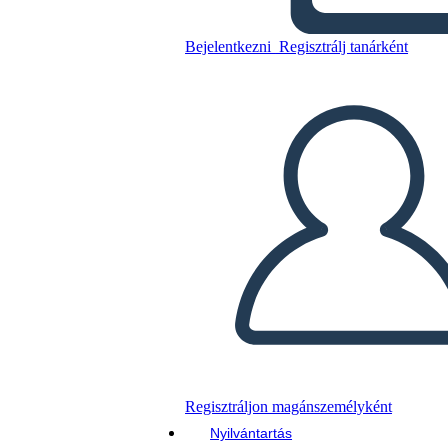
Bejelentkezni
Regisztrálj tanárként
Másolja ezt a forgatókönyvet
KÉSZÍTSEN EGY STORYBOARDOT
DIAVETÍTÉS LEJÁTSZÁSA
OLVASS NEKEM
Regisztráljon magánszemélyként
Nyilvántartás