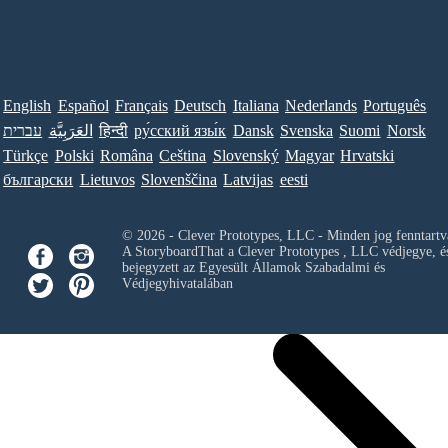
English
Español
Français
Deutsch
Italiana
Nederlands
Português
עברית
العَرَبِيَّة
हिन्दी
ру́сский язы́к
Dansk
Svenska
Suomi
Norsk
Türkçe
Polski
Româna
Ceština
Slovenský
Magyar
Hrvatski
български
Lietuvos
Slovenščina
Latvijas
eesti
© 2026 - Clever Prototypes, LLC - Minden jog fenntartv
A StoryboardThat a
Clever Prototypes , LLC
védjegye, é
bejegyzett az Egyesült Államok Szabadalmi és
Védjegyhivatalában