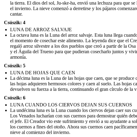
la tierra. El dios del sol, Ju-ske-ha, envió una lechuza para que se 
el invierno. La nieve comenzó a derretirse y los pájaros comenzar
cantar.
Csúszik: 4
LUNA DE ARROZ SALVAJE
La octava luna es la Luna del arroz salvaje. Esta luna llega cuando
el momento de cosechar este alimento. La leyenda dice que el Cr
regaló arroz silvestre a los dos pueblos que creó a partir de la Os
y el Águila del Trueno para que pudieran cosecharlo juntos y vivi
armonía.
Csúszik: 5
LUNA DE HOJAS QUE CAEN
La décima luna es la Luna de las hojas que caen, que se produce
las hojas adquieren hermosos colores y caen al suelo. Las hojas c
devuelven su fuerza a la tierra, continuando el gran círculo de la v
Csúszik: 6
LUNA CUANDO LOS CIERVOS DEJAN SUS CUERNOS
La undécima luna es la Luna cuando los ciervos dejan caer sus cu
Los Venados lucharían con sus cuernos para demostrar quién debe
el jefe. El Creador vio este sufrimiento y envió a su ayudante a sol
los cuernos a fines del otoño. Ahora sus cuernos caen pacíficamen
nieve al comienzo del invierno.