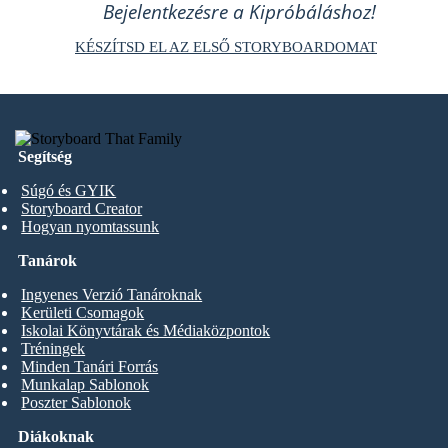
Bejelentkezésre a Kipróbáláshoz!
KÉSZÍTSD EL AZ ELSŐ STORYBOARDOMAT
Segítség
Súgó és GYIK
Storyboard Creator
Hogyan nyomtassunk
Tanárok
Ingyenes Verzió Tanároknak
Kerületi Csomagok
Iskolai Könyvtárak és Médiaközpontok
Tréningek
Minden Tanári Forrás
Munkalap Sablonok
Poszter Sablonok
Diákoknak