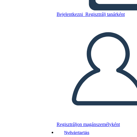
13 Lunas en la Espalda de las
Tortugas por Joseph Bruchac
Bejelentkezni
Regisztrálj tanárként
Másolja ezt a forgatókönyvet
KÉSZÍTSEN EGY STORYBOARDOT
DIAVETÍTÉS LEJÁTSZÁSA
OLVASS NEKEM
Regisztráljon magánszemélyként
Nyilvántartás