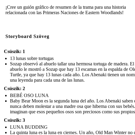
¡Cree un guión gráfico de resumen de la trama para una historia
relacionada con las Primeras Naciones de Eastern Woodlands!
Storyboard Szöveg
Csúszik: 1
13 lunas sobre tortugas
Sozap observó al abuelo tallar una hermosa tortuga de madera. El
abuelo le mostró a Sozap que hay 13 escamas en la espalda de Ol
Turtle, ya que hay 13 lunas cada año. Los Abenaki tienen un nom
una leyenda para cada una de las lunas.
Csúszik: 2
BEBÉ OSO LUNA
Baby Bear Moon es la segunda luna del año. Los Abenaki saben 
nunca deben molestar a una madre osa que hiberna con sus bebés
imaginan que esos pequeños osos son preciosos como sus propios 
Csúszik: 3
LUNA BUDDING
La quinta luna es la luna en ciernes. Un año, Old Man Winter no d