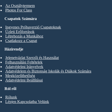
Az Osztálytermem
Photos For Class
Csapatok Számára
Ingyenes Próbaverzió Csapatoknak
Üzleti Erőforrások
Létrehozás a Munkához
Csatlakozz a Csapat
Házirendje
Jelenetvázlat Szerzői és Használat
Felhasználási Feltételek
Adatvédelmi Irányelvek
Adatvédelem és Biztonság Iskolák és Diákok Számára
Megközelíthetőség
Adatvédelmi Beállításai
Ról ről
Rólunk
Lépjen Kapcsolatba Velünk