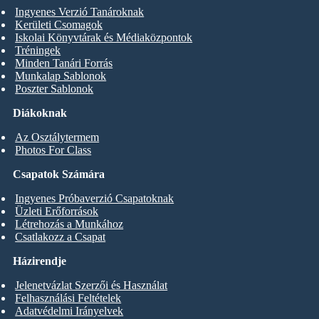
Ingyenes Verzió Tanároknak
Kerületi Csomagok
Iskolai Könyvtárak és Médiaközpontok
Tréningek
Minden Tanári Forrás
Munkalap Sablonok
Poszter Sablonok
Diákoknak
Az Osztálytermem
Photos For Class
Csapatok Számára
Ingyenes Próbaverzió Csapatoknak
Üzleti Erőforrások
Létrehozás a Munkához
Csatlakozz a Csapat
Házirendje
Jelenetvázlat Szerzői és Használat
Felhasználási Feltételek
Adatvédelmi Irányelvek