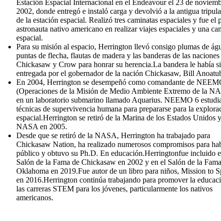
Estación Espacial Internacional en el Endeavour el 23 de noviem
2002, donde entregó e instaló carga y devolvió a la antigua tripul
de la estación espacial. Realizó tres caminatas espaciales y fue el 
astronauta nativo americano en realizar viajes espaciales y una ca
espacial.
Para su misión al espacio, Herrington llevó consigo plumas de águ
puntas de flecha, flautas de madera y las banderas de las naciones
Chickasaw y Crow para honrar su herencia.La bandera le había s
entregada por el gobernador de la nación Chickasaw, Bill Anoatu
En 2004, Herrington se desempeñó como comandante de NEEM
(Operaciones de la Misión de Medio Ambiente Extremo de la N
en un laboratorio submarino llamado Aquarius. NEEMO 6 estudi
técnicas de supervivencia humana para prepararse para la explora
espacial.Herrington se retiró de la Marina de los Estados Unidos y
NASA en 2005.
Desde que se retiró de la NASA, Herrington ha trabajado para
Chickasaw Nation, ha realizado numerosos compromisos para hab
público y obtuvo su Ph.D. En educación.Herringtonfue incluido e
Salón de la Fama de Chickasaw en 2002 y en el Salón de la Fama
Oklahoma en 2019.Fue autor de un libro para niños, Mission to S
en 2016.Herrington continúa trabajando para promover la educac
las carreras STEM para los jóvenes, particularmente los nativos
americanos.