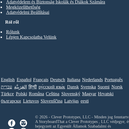
Adatvédelem és Biztonság Iskolák és Diákok Számára
Megközelíthetőség
Adatvédelmi Beállításai
Ról ről
Rólunk
Lépjen Kapcsolatba Velünk
English
Español
Français
Deutsch
Italiana
Nederlands
Português
עברית
العَرَبِيَّة
हिन्दी
ру́сский язы́к
Dansk
Svenska
Suomi
Norsk
Türkçe
Polski
Româna
Ceština
Slovenský
Magyar
Hrvatski
български
Lietuvos
Slovenščina
Latvijas
eesti
© 2026 - Clever Prototypes, LLC - Minden jog fenntartv
A StoryboardThat a
Clever Prototypes , LLC
védjegye, é
bejegyzett az Egyesült Államok Szabadalmi és