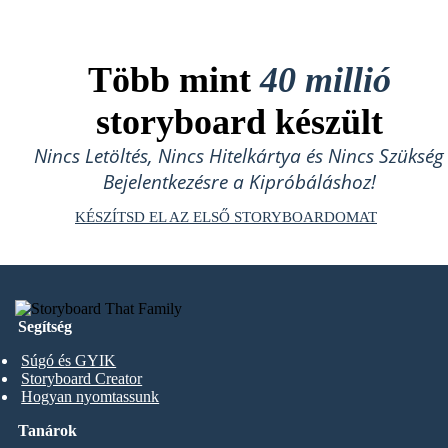
Több mint
40 millió
storyboard készült
Nincs Letöltés, Nincs Hitelkártya és Nincs Szükség
Bejelentkezésre a Kipróbáláshoz!
KÉSZÍTSD EL AZ ELSŐ STORYBOARDOMAT
Segítség
Súgó és GYIK
Storyboard Creator
Hogyan nyomtassunk
Tanárok