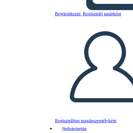
Bejelentkezni
Regisztrálj tanárként
Másolja ezt a forgatókönyvet
KÉSZÍTSEN EGY STORYBOARDOT
DIAVETÍTÉS LEJÁTSZÁSA
OLVASS NEKEM
Regisztráljon magánszemélyként
Nyilvántartás