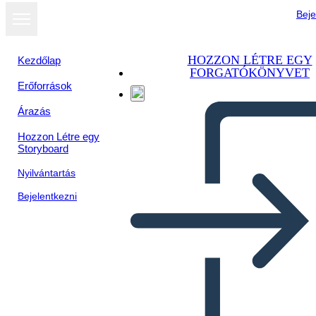
Beje
HOZZON LÉTRE EGY
Kezdőlap
FORGATÓKÖNYVET
Erőforrások
Árazás
Hozzon Létre egy
Storyboard
Nyilvántartás
Bejelentkezni
Biografía de John Herrington