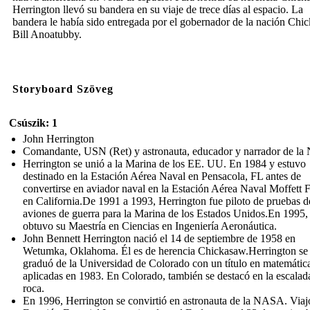
Herrington llevó su bandera en su viaje de trece días al espacio. La
bandera le había sido entregada por el gobernador de la nación Chi
Bill Anoatubby.
Storyboard Szöveg
Csúszik: 1
John Herrington
Comandante, USN (Ret) y astronauta, educador y narrador de l
Herrington se unió a la Marina de los EE. UU. En 1984 y estuvo
destinado en la Estación Aérea Naval en Pensacola, FL antes de
convertirse en aviador naval en la Estación Aérea Naval Moffett F
en California.De 1991 a 1993, Herrington fue piloto de pruebas d
aviones de guerra para la Marina de los Estados Unidos.En 1995,
obtuvo su Maestría en Ciencias en Ingeniería Aeronáutica.
John Bennett Herrington nació el 14 de septiembre de 1958 en
Wetumka, Oklahoma. Él es de herencia Chickasaw.Herrington se
graduó de la Universidad de Colorado con un título en matemátic
aplicadas en 1983. En Colorado, también se destacó en la escalad
roca.
En 1996, Herrington se convirtió en astronauta de la NASA. Viajó