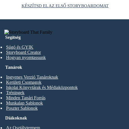
KÉSZÍTSD EL AZ ELSŐ STORYBOARDOMAT
Segítség
Súgó és GYIK
Storyboard Creator
Hogyan nyomtassunk
Tanárok
Ingyenes Verzió Tanároknak
Kerületi Csomagok
Iskolai Könyvtárak és Médiaközpontok
Tréningek
Minden Tanári Forrás
Munkalap Sablonok
Poszter Sablonok
Diákoknak
Az Osztálytermem