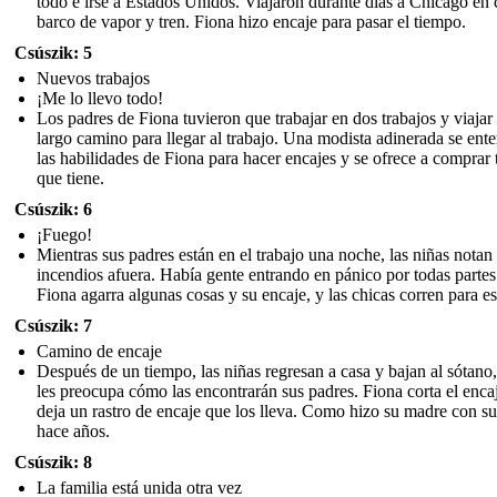
todo e irse a Estados Unidos. Viajaron durante días a Chicago en 
barco de vapor y tren. Fiona hizo encaje para pasar el tiempo.
Csúszik: 5
Nuevos trabajos
¡Me lo llevo todo!
Los padres de Fiona tuvieron que trabajar en dos trabajos y viajar
largo camino para llegar al trabajo. Una modista adinerada se ente
las habilidades de Fiona para hacer encajes y se ofrece a comprar 
que tiene.
Csúszik: 6
¡Fuego!
Mientras sus padres están en el trabajo una noche, las niñas notan
incendios afuera. Había gente entrando en pánico por todas partes
Fiona agarra algunas cosas y su encaje, y las chicas corren para es
Csúszik: 7
Camino de encaje
Después de un tiempo, las niñas regresan a casa y bajan al sótano
les preocupa cómo las encontrarán sus padres. Fiona corta el enca
deja un rastro de encaje que los lleva. Como hizo su madre con s
hace años.
Csúszik: 8
La familia está unida otra vez