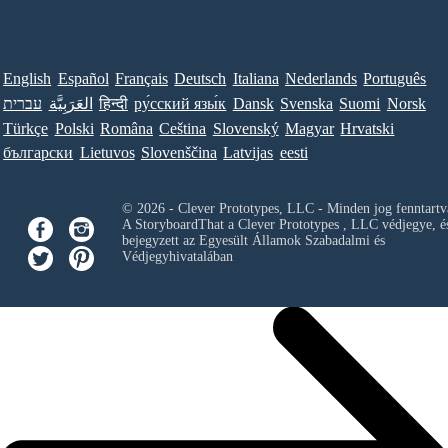
English
Español
Français
Deutsch
Italiana
Nederlands
Português
עברית
العَرَبِيَّة
हिन्दी
ру́сский язы́к
Dansk
Svenska
Suomi
Norsk
Türkçe
Polski
Româna
Ceština
Slovenský
Magyar
Hrvatski
български
Lietuvos
Slovenščina
Latvijas
eesti
© 2026 - Clever Prototypes, LLC - Minden jog fenntartv
A StoryboardThat a
Clever Prototypes , LLC
védjegye, é
bejegyzett az Egyesült Államok Szabadalmi és
Védjegyhivatalában