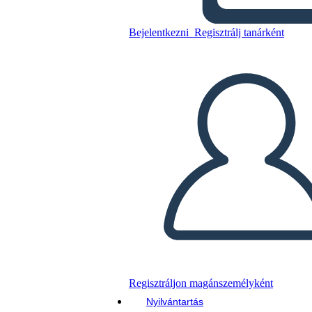
Conexión de Literatura Sobre
Inmigración
Bejelentkezni
Regisztrálj tanárként
Másolja ezt a forgatókönyvet
KÉSZÍTSEN EGY STORYBOARDOT
DIAVETÍTÉS LEJÁTSZÁSA
OLVASS NEKEM
Regisztráljon magánszemélyként
Nyilvántartás