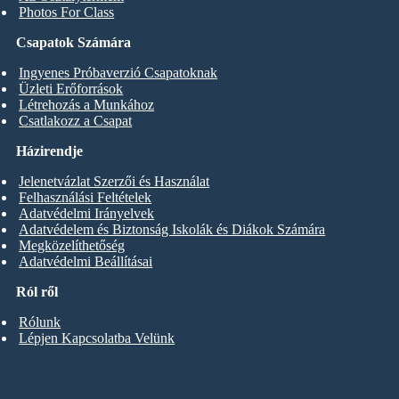
Photos For Class
Csapatok Számára
Ingyenes Próbaverzió Csapatoknak
Üzleti Erőforrások
Létrehozás a Munkához
Csatlakozz a Csapat
Házirendje
Jelenetvázlat Szerzői és Használat
Felhasználási Feltételek
Adatvédelmi Irányelvek
Adatvédelem és Biztonság Iskolák és Diákok Számára
Megközelíthetőség
Adatvédelmi Beállításai
Ról ről
Rólunk
Lépjen Kapcsolatba Velünk