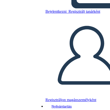
Glory Be: Diagrama de la
Trama
Bejelentkezni
Regisztrálj tanárként
Másolja ezt a forgatókönyvet
KÉSZÍTSEN EGY STORYBOARDOT
DIAVETÍTÉS LEJÁTSZÁSA
OLVASS NEKEM
Regisztráljon magánszemélyként
Nyilvántartás