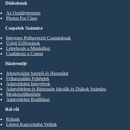
Diákoknak
Az Osztálytermem
Photos For Class
Csapatok Számára
Ingyenes Próbaverzió Csapatoknak
Üzleti Erőforrások
Létrehozás a Munkához
Csatlakozz a Csapat
Házirendje
Jelenetvázlat Szerzői és Használat
Felhasználási Feltételek
Adatvédelmi Irányelvek
Adatvédelem és Biztonság Iskolák és Diákok Számára
Megközelíthetőség
Adatvédelmi Beállításai
Ról ről
Rólunk
Lépjen Kapcsolatba Velünk