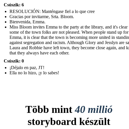
Csúszik: 6
RESOLUCIÓN: Manténgase fiel a lo que cree
Gracias por invitarme, Srta. Bloom.
Bienvenida, Emma.
Miss Bloom invites Emma to the party at the library, and it's clear 
some of the town folks are not pleased. When people stand up for
Emma, it is clear that the town is becoming more united in standi
against segregation and racism. Although Glory and Jesslyn are sa
Laura and Robbie have left town, they become close again, and 
that they always have each other.
Csúszik: 0
¡Déjalo en paz, JT!
Ella no lo hizo, ¡y lo sabes!
Több mint
40 millió
storyboard készült