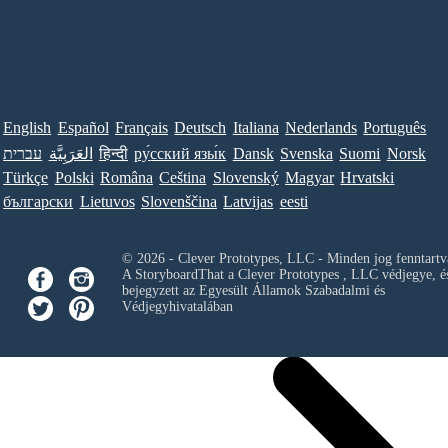
English
Español
Français
Deutsch
Italiana
Nederlands
Português
עברית
العَرَبِيَّة
हिन्दी
ру́сский язы́к
Dansk
Svenska
Suomi
Norsk
Türkçe
Polski
Româna
Ceština
Slovenský
Magyar
Hrvatski
български
Lietuvos
Slovenščina
Latvijas
eesti
© 2026 - Clever Prototypes, LLC - Minden jog fenntartv
A StoryboardThat a
Clever Prototypes , LLC
védjegye, é
bejegyzett az Egyesült Államok Szabadalmi és
Védjegyhivatalában