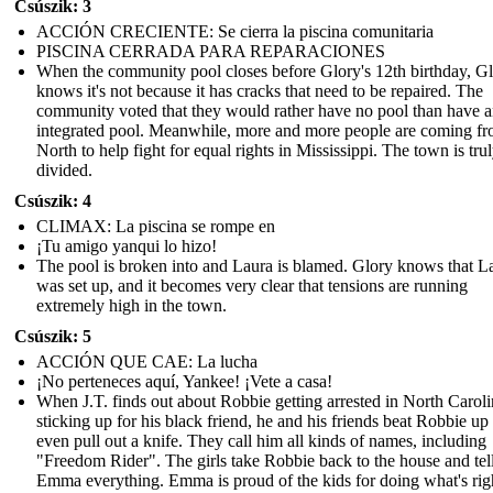
Csúszik: 3
ACCIÓN CRECIENTE: Se cierra la piscina comunitaria
PISCINA CERRADA PARA REPARACIONES
When the community pool closes before Glory's 12th birthday, G
knows it's not because it has cracks that need to be repaired. The
community voted that they would rather have no pool than have 
integrated pool. Meanwhile, more and more people are coming fr
North to help fight for equal rights in Mississippi. The town is tru
divided.
Csúszik: 4
CLIMAX: La piscina se rompe en
¡Tu amigo yanqui lo hizo!
The pool is broken into and Laura is blamed. Glory knows that L
was set up, and it becomes very clear that tensions are running
extremely high in the town.
Csúszik: 5
ACCIÓN QUE CAE: La lucha
¡No perteneces aquí, Yankee! ¡Vete a casa!
When J.T. finds out about Robbie getting arrested in North Caroli
sticking up for his black friend, he and his friends beat Robbie up
even pull out a knife. They call him all kinds of names, including
"Freedom Rider". The girls take Robbie back to the house and tel
Emma everything. Emma is proud of the kids for doing what's rig