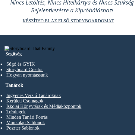
Nincs Letöltés, Nincs Hitelkártya és Nincs Szükség
Bejelentkezésre a Kipróbáláshoz!
KÉSZÍTSD EL AZ ELSŐ STORYBOARDOMAT
Segítség
Súgó és GYIK
Storyboard Creator
Hogyan nyomtassunk
Tanárok
Ingyenes Verzió Tanároknak
Kerületi Csomagok
Iskolai Könyvtárak és Médiaközpontok
Tréningek
Minden Tanári Forrás
Munkalap Sablonok
Poszter Sablonok