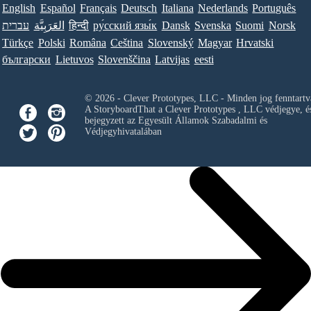
English
Español
Français
Deutsch
Italiana
Nederlands
Português
עברית
العَرَبِيَّة
हिन्दी
ру́сский язы́к
Dansk
Svenska
Suomi
Norsk
Türkçe
Polski
Româna
Ceština
Slovenský
Magyar
Hrvatski
български
Lietuvos
Slovenščina
Latvijas
eesti
© 2026 - Clever Prototypes, LLC - Minden jog fenntartv
A StoryboardThat a
Clever Prototypes , LLC
védjegye, é
bejegyzett az Egyesült Államok Szabadalmi és
Védjegyhivatalában