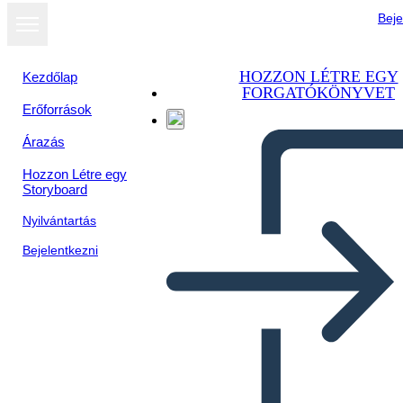
Beje
HOZZON LÉTRE EGY
Kezdőlap
FORGATÓKÖNYVET
Erőforrások
Árazás
Hozzon Létre egy
Storyboard
Nyilvántartás
Bejelentkezni
Información del Mapa del
Viaje 3