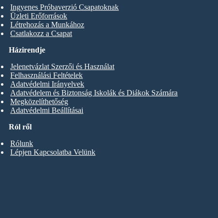
Ingyenes Próbaverzió Csapatoknak
Üzleti Erőforrások
Létrehozás a Munkához
Csatlakozz a Csapat
Házirendje
Jelenetvázlat Szerzői és Használat
Felhasználási Feltételek
Adatvédelmi Irányelvek
Adatvédelem és Biztonság Iskolák és Diákok Számára
Megközelíthetőség
Adatvédelmi Beállításai
Ról ről
Rólunk
Lépjen Kapcsolatba Velünk