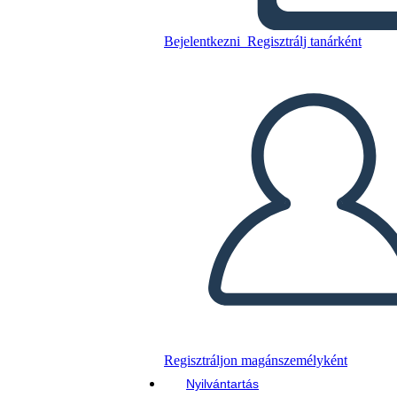
Bejelentkezni
Regisztrálj tanárként
Másolja ezt a forgatókönyvet
KÉSZÍTSEN EGY STORYBOARDOT
DIAVETÍTÉS LEJÁTSZÁSA
OLVASS NEKEM
Regisztráljon magánszemélyként
Nyilvántartás