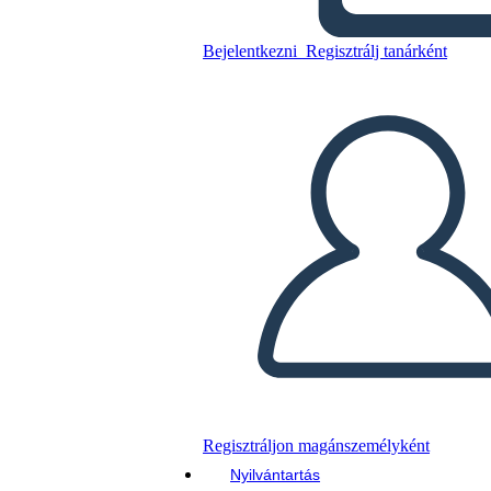
la Meseta
Bejelentkezni
Regisztrálj tanárként
Másolja ezt a forgatókönyvet
KÉSZÍTSEN EGY STORYBOARDOT
DIAVETÍTÉS LEJÁTSZÁSA
OLVASS NEKEM
Regisztráljon magánszemélyként
Nyilvántartás