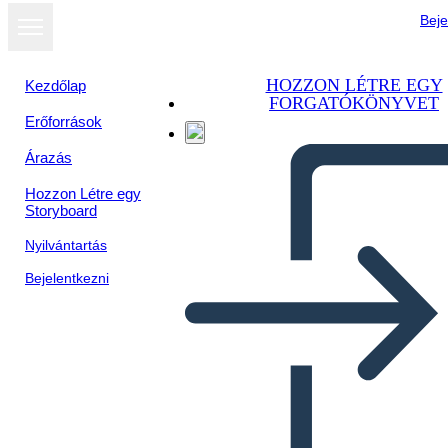
Beje
HOZZON LÉTRE EGY
Kezdőlap
FORGATÓKÖNYVET
Erőforrások
Árazás
Hozzon Létre egy
Storyboard
Nyilvántartás
Bejelentkezni
Medio Ambiente y Cultura de