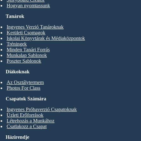
Hogyan nyomtassunk
Tanárok
Ingyenes Verzió Tanároknak
Kerületi Csomagok
Iskolai Könyvtárak és Médiaközpontok
Tréningek
Minden Tanári Forrás
Munkalap Sablonok
Poszter Sablonok
Diákoknak
Az Osztálytermem
Photos For Class
Csapatok Számára
Ingyenes Próbaverzió Csapatoknak
Üzleti Erőforrások
Létrehozás a Munkához
Csatlakozz a Csapat
Házirendje