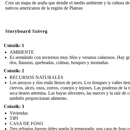
Cree un mapa de araña que detalle el medio ambiente y la cultura de
nativos americanos de la región de Plateau
Storyboard Szöveg
Csúszik: 1
AMBIENTE
Es semiárido con inviernos muy fríos y veranos calurosos. Hay g
ríos, llanuras, quebradas, colinas, bosques y montañas.
Csúszik: 2
RECURSOS NATURALES
Los arroyos y ríos están llenos de peces. Los bosques y valles tie
ciervos, alces, osos, zorros, conejos y tejones. Las praderas de la
seca tienen artemisa. Las bayas silvestres, las nueces y la raíz de 
también proporcionan alimento.
Csúszik: 3
Viviendas
TIPI
CASA DE FOSO
Tres refugios fueron útiles según la temporada: una casa de foso 