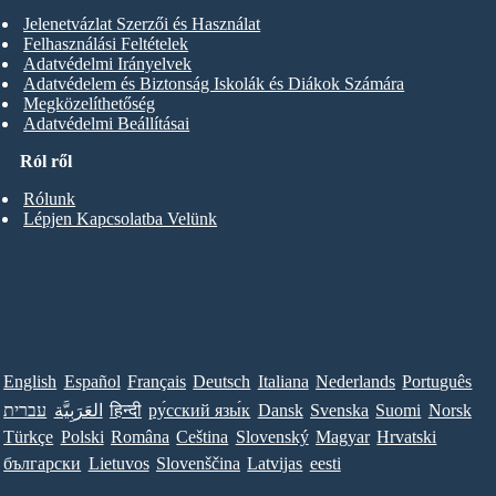
Jelenetvázlat Szerzői és Használat
Felhasználási Feltételek
Adatvédelmi Irányelvek
Adatvédelem és Biztonság Iskolák és Diákok Számára
Megközelíthetőség
Adatvédelmi Beállításai
Ról ről
Rólunk
Lépjen Kapcsolatba Velünk
English
Español
Français
Deutsch
Italiana
Nederlands
Português
עברית
العَرَبِيَّة
हिन्दी
ру́сский язы́к
Dansk
Svenska
Suomi
Norsk
Türkçe
Polski
Româna
Ceština
Slovenský
Magyar
Hrvatski
български
Lietuvos
Slovenščina
Latvijas
eesti