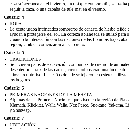
casa subterránea en el invierno, un tipi que era portátil y se usaba 
seguir la caza, o una cabaña de tule-mat en el verano.
Csúszik: 4
ROPA
La gente usaba intrincados sombreros de canasta de hierba tejida 
ayudan a protegerse del sol. La corteza ablandada se utilizó para l
Cuando la interacción con las naciones de las Llanuras trajo caball
región, también comenzaron a usar cuero.
Csúszik: 5
TRADICIONES
Se hicieron palos de excavación con puntas de cuerno de animale
desenterrar la raíz de las camas, cuyos bulbos eran una fuente de
alimento nutritivo. Las cañas de tule se tejieron en esteras utilizad
los hogares.
Csúszik: 6
PRIMERAS NACIONES DE LA MESETA
Algunas de las Primeras Naciones que viven en la región de Plat
Klamath, Klickitat, Walla Walla, Nez Perce, Spokane, Yakama, Li
y Shuswap.
Csúszik: 7
UBICACIÓN