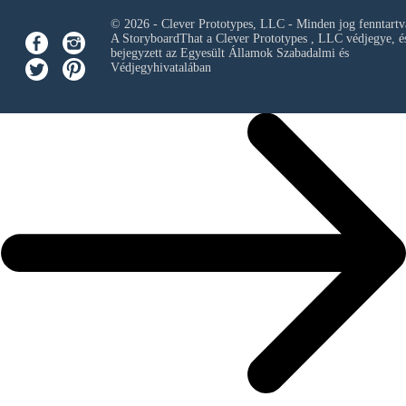
© 2026 - Clever Prototypes, LLC - Minden jog fenntartv
A StoryboardThat a
Clever Prototypes , LLC
védjegye, é
bejegyzett az Egyesült Államok Szabadalmi és
Védjegyhivatalában