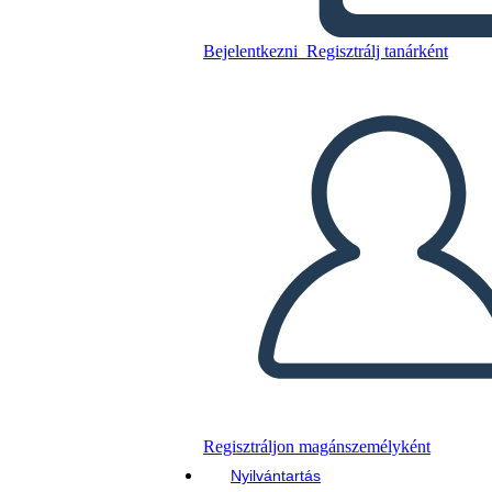
Pitch Deck Info-2
Bejelentkezni
Regisztrálj tanárként
Másolja ezt a forgatókönyvet
KÉSZÍTSEN EGY STORYBOARDOT
DIAVETÍTÉS LEJÁTSZÁSA
OLVASS NEKEM
Regisztráljon magánszemélyként
Nyilvántartás