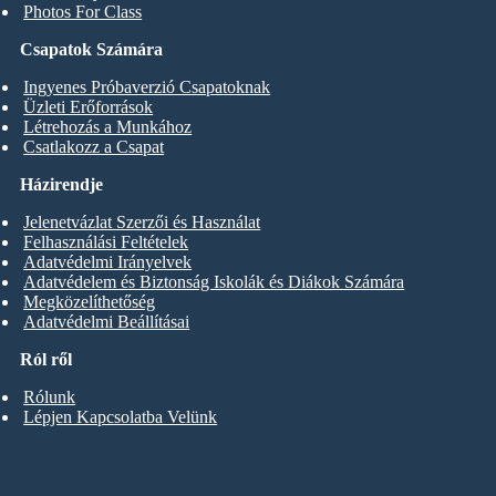
Photos For Class
Csapatok Számára
Ingyenes Próbaverzió Csapatoknak
Üzleti Erőforrások
Létrehozás a Munkához
Csatlakozz a Csapat
Házirendje
Jelenetvázlat Szerzői és Használat
Felhasználási Feltételek
Adatvédelmi Irányelvek
Adatvédelem és Biztonság Iskolák és Diákok Számára
Megközelíthetőség
Adatvédelmi Beállításai
Ról ről
Rólunk
Lépjen Kapcsolatba Velünk