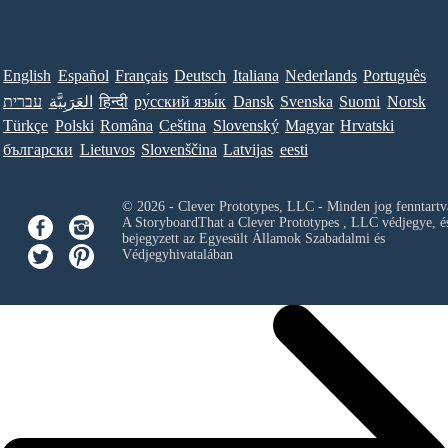
English
Español
Français
Deutsch
Italiana
Nederlands
Português
עברית
العَرَبِيَّة
हिन्दी
ру́сский язы́к
Dansk
Svenska
Suomi
Norsk
Türkçe
Polski
Româna
Ceština
Slovenský
Magyar
Hrvatski
български
Lietuvos
Slovenščina
Latvijas
eesti
© 2026 - Clever Prototypes, LLC - Minden jog fenntartv
A StoryboardThat a
Clever Prototypes , LLC
védjegye, é
bejegyzett az Egyesült Államok Szabadalmi és
Védjegyhivatalában