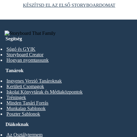
KÉSZÍTSD EL AZ ELSŐ STORYBOARDOMAT
Segítség
Súgó és GYIK
Storyboard Creator
Hogyan nyomtassunk
Tanárok
Ingyenes Verzió Tanároknak
Kerületi Csomagok
Iskolai Könyvtárak és Médiaközpontok
Tréningek
Minden Tanári Forrás
Munkalap Sablonok
Poszter Sablonok
Diákoknak
Az Osztálytermem