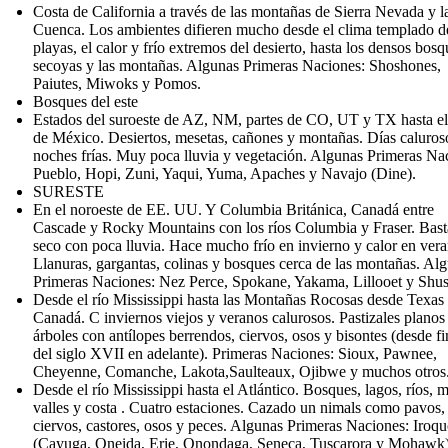
Costa de California a través de las montañas de Sierra Nevada y 
Cuenca. Los ambientes difieren mucho desde el clima templado de
playas, el calor y frío extremos del desierto, hasta los densos bos
secoyas y las montañas. Algunas Primeras Naciones: Shoshones,
Paiutes, Miwoks y Pomos.
Bosques del este
Estados del suroeste de AZ, NM, partes de CO, UT y TX hasta el
de México. Desiertos, mesetas, cañones y montañas. Días caluros
noches frías. Muy poca lluvia y vegetación. Algunas Primeras Na
Pueblo, Hopi, Zuni, Yaqui, Yuma, Apaches y Navajo (Dine).
SURESTE
En el noroeste de EE. UU. Y Columbia Británica, Canadá entre
Cascade y Rocky Mountains con los ríos Columbia y Fraser. Bast
seco con poca lluvia. Hace mucho frío en invierno y calor en vera
Llanuras, gargantas, colinas y bosques cerca de las montañas. Al
Primeras Naciones: Nez Perce, Spokane, Yakama, Lillooet y Shu
Desde el río Mississippi hasta las Montañas Rocosas desde Texas 
Canadá. C inviernos viejos y veranos calurosos. Pastizales planos 
árboles con antílopes berrendos, ciervos, osos y bisontes (desde fi
del siglo XVII en adelante). Primeras Naciones: Sioux, Pawnee,
Cheyenne, Comanche, Lakota,Saulteaux, Ojibwe y muchos otros
Desde el río Mississippi hasta el Atlántico. Bosques, lagos, ríos, m
valles y costa . Cuatro estaciones. Cazado un nimals como pavos,
ciervos, castores, osos y peces. Algunas Primeras Naciones: Iroqu
(Cayuga, Oneida, Erie, Onondaga, Seneca, Tuscarora y Mohawk