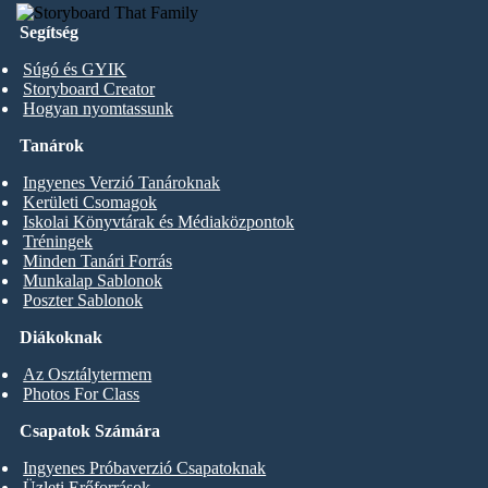
Segítség
Súgó és GYIK
Storyboard Creator
Hogyan nyomtassunk
Tanárok
Ingyenes Verzió Tanároknak
Kerületi Csomagok
Iskolai Könyvtárak és Médiaközpontok
Tréningek
Minden Tanári Forrás
Munkalap Sablonok
Poszter Sablonok
Diákoknak
Az Osztálytermem
Photos For Class
Csapatok Számára
Ingyenes Próbaverzió Csapatoknak
Üzleti Erőforrások