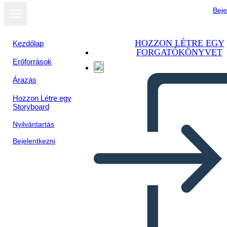
Beje
HOZZON LÉTRE EGY
Kezdőlap
FORGATÓKÖNYVET
Erőforrások
Árazás
Hozzon Létre egy
Storyboard
Nyilvántartás
Bejelentkezni
Regiones Culturales de los