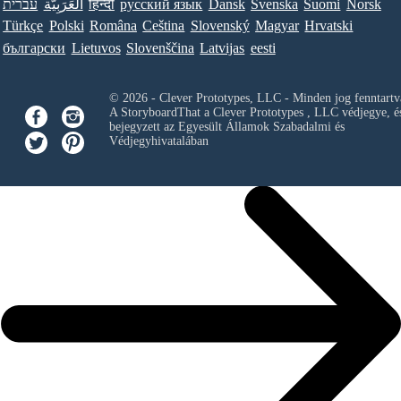
עברית
العَرَبِيَّة
हिन्दी
ру́сский язы́к
Dansk
Svenska
Suomi
Norsk
Türkçe
Polski
Româna
Ceština
Slovenský
Magyar
Hrvatski
български
Lietuvos
Slovenščina
Latvijas
eesti
© 2026 - Clever Prototypes, LLC - Minden jog fenntartv
A StoryboardThat a
Clever Prototypes , LLC
védjegye, é
bejegyzett az Egyesült Államok Szabadalmi és
Védjegyhivatalában