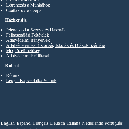
Létrehozás a Munkához
Csatlakozz a Csapat
Házirendje
Jelenetvázlat Szerzői és Használat
Felhasználási Feltételek
Adatvédelmi Irányelvek
Adatvédelem és Biztonság Iskolák és Diákok Számára
Megközelíthetőség
Adatvédelmi Beállításai
Ról ről
Rólunk
Lépjen Kapcsolatba Velünk
English
Español
Français
Deutsch
Italiana
Nederlands
Português