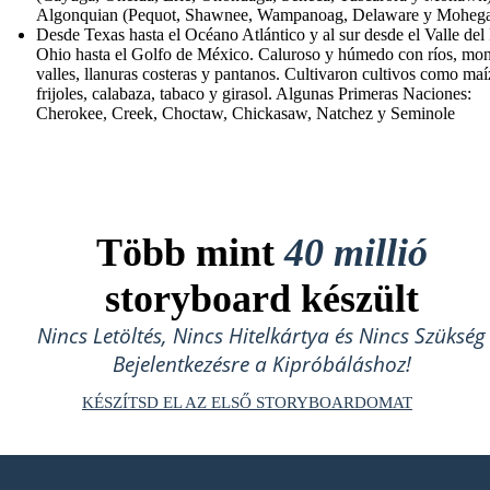
Algonquian (Pequot, Shawnee, Wampanoag, Delaware y Moheg
Desde Texas hasta el Océano Atlántico y al sur desde el Valle del
Ohio hasta el Golfo de México. Caluroso y húmedo con ríos, mon
valles, llanuras costeras y pantanos. Cultivaron cultivos como maí
frijoles, calabaza, tabaco y girasol. Algunas Primeras Naciones:
Cherokee, Creek, Choctaw, Chickasaw, Natchez y Seminole
Több mint
40 millió
storyboard készült
Nincs Letöltés, Nincs Hitelkártya és Nincs Szükség
Bejelentkezésre a Kipróbáláshoz!
KÉSZÍTSD EL AZ ELSŐ STORYBOARDOMAT