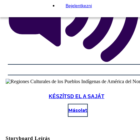
Bejelentkezni
KÉSZÍTSD EL A SAJÁT
Másolat
Storyboard Leírás