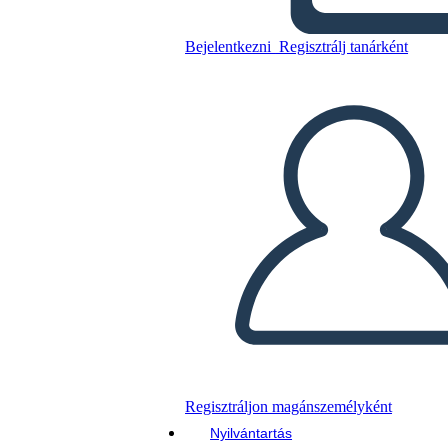
Peregrinos
Bejelentkezni
Regisztrálj tanárként
Másolja ezt a forgatókönyvet
KÉSZÍTSEN EGY STORYBOARDOT
DIAVETÍTÉS LEJÁTSZÁSA
OLVASS NEKEM
Regisztráljon magánszemélyként
Nyilvántartás