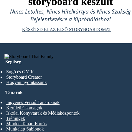
storyboard készült
Nincs Letöltés, Nincs Hitelkártya és Nincs Szükség
Bejelentkezésre a Kipróbáláshoz!
KÉSZÍTSD EL AZ ELSŐ STORYBOARDOMAT
Segítség
Súgó és GYIK
Storyboard Creator
Hogyan nyomtassunk
Tanárok
Ingyenes Verzió Tanároknak
Kerületi Csomagok
Iskolai Könyvtárak és Médiaközpontok
Tréningek
Minden Tanári Forrás
Munkalap Sablonok