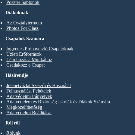
Poszter Sablonok
Diákoknak
Az Osztálytermem
Photos For Class
Csapatok Számára
Ingyenes Próbaverzió Csapatoknak
Üzleti Erőforrások
Létrehozás a Munkához
Csatlakozz a Csapat
Házirendje
Jelenetvázlat Szerzői és Használat
Felhasználási Feltételek
Adatvédelmi Irányelvek
Adatvédelem és Biztonság Iskolák és Diákok Számára
Megközelíthetőség
Adatvédelmi Beállításai
Ról ről
Rólunk