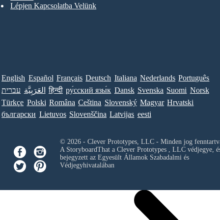
Lépjen Kapcsolatba Velünk
English
Español
Français
Deutsch
Italiana
Nederlands
Português
עברית
العَرَبِيَّة
हिन्दी
ру́сский язы́к
Dansk
Svenska
Suomi
Norsk
Türkçe
Polski
Româna
Ceština
Slovenský
Magyar
Hrvatski
български
Lietuvos
Slovenščina
Latvijas
eesti
© 2026 - Clever Prototypes, LLC - Minden jog fenntartv
A StoryboardThat a
Clever Prototypes , LLC
védjegye, é
bejegyzett az Egyesült Államok Szabadalmi és
Védjegyhivatalában