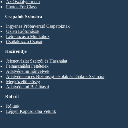
Az Osztálytermem
Photos For Class
Csapatok Számára
Ingyenes Próbaverzió Csapatoknak
Üzleti Erőforrások
Létrehozás a Munkához
Csatlakozz a Csapat
Házirendje
Jelenetvázlat Szerzői és Használat
Felhasználási Feltételek
Adatvédelmi Irányelvek
Adatvédelem és Biztonság Iskolák és Diákok Számára
Megközelíthetőség
Adatvédelmi Beállításai
Ról ről
Rólunk
Lépjen Kapcsolatba Velünk