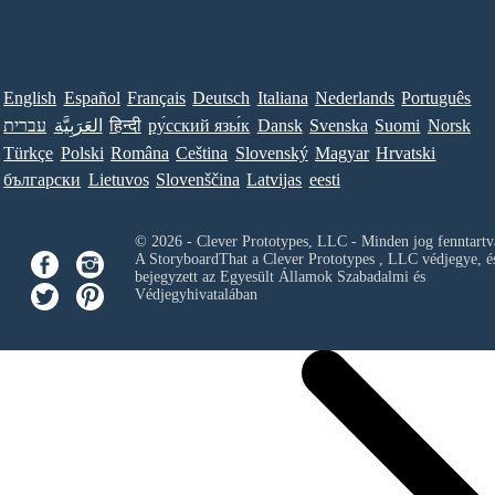
English
Español
Français
Deutsch
Italiana
Nederlands
Português
עברית
العَرَبِيَّة
हिन्दी
ру́сский язы́к
Dansk
Svenska
Suomi
Norsk
Türkçe
Polski
Româna
Ceština
Slovenský
Magyar
Hrvatski
български
Lietuvos
Slovenščina
Latvijas
eesti
© 2026 - Clever Prototypes, LLC - Minden jog fenntartv
A StoryboardThat a
Clever Prototypes , LLC
védjegye, é
bejegyzett az Egyesült Államok Szabadalmi és
Védjegyhivatalában