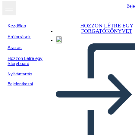
Beje
HOZZON LÉTRE EGY
Kezdőlap
FORGATÓKÖNYVET
Erőforrások
Árazás
Hozzon Létre egy
Storyboard
Nyilvántartás
Bejelentkezni
Venni Skeem 3 Ringid