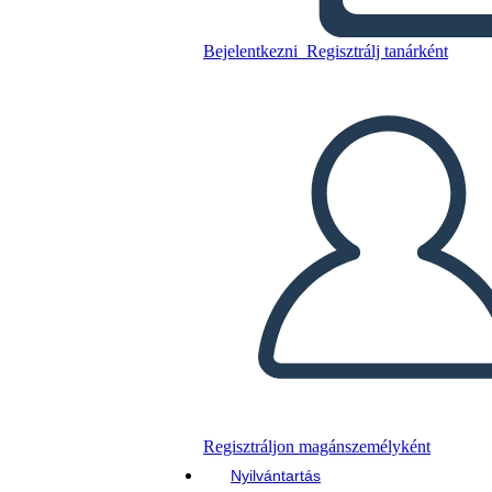
Másolja ezt a forgatókönyvet
Bejelentkezni
Regisztrálj tanárként
KÉSZÍTSEN EGY STORYBOARDOT
DIAVETÍTÉS LEJÁTSZÁSA
OLVASS NEKEM
Regisztráljon magánszemélyként
Nyilvántartás