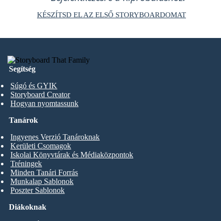
KÉSZÍTSD EL AZ ELSŐ STORYBOARDOMAT
Segítség
Súgó és GYIK
Storyboard Creator
Hogyan nyomtassunk
Tanárok
Ingyenes Verzió Tanároknak
Kerületi Csomagok
Iskolai Könyvtárak és Médiaközpontok
Tréningek
Minden Tanári Forrás
Munkalap Sablonok
Poszter Sablonok
Diákoknak