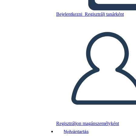
Bejelentkezni
Regisztrálj tanárként
Másolja ezt a forgatókönyvet
KÉSZÍTSEN EGY STORYBOARDOT
DIAVETÍTÉS LEJÁTSZÁSA
OLVASS NEKEM
Regisztráljon magánszemélyként
Nyilvántartás