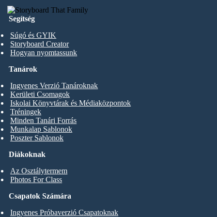
Segítség
Súgó és GYIK
Storyboard Creator
Hogyan nyomtassunk
Tanárok
Ingyenes Verzió Tanároknak
Kerületi Csomagok
Iskolai Könyvtárak és Médiaközpontok
Tréningek
Minden Tanári Forrás
Munkalap Sablonok
Poszter Sablonok
Diákoknak
Az Osztálytermem
Photos For Class
Csapatok Számára
Ingyenes Próbaverzió Csapatoknak