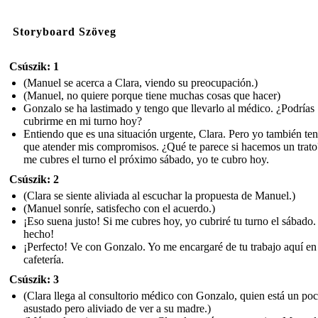
Storyboard Szöveg
Csúszik: 1
(Manuel se acerca a Clara, viendo su preocupación.)
(Manuel, no quiere porque tiene muchas cosas que hacer)
Gonzalo se ha lastimado y tengo que llevarlo al médico. ¿Podrías
cubrirme en mi turno hoy?
Entiendo que es una situación urgente, Clara. Pero yo también te
que atender mis compromisos. ¿Qué te parece si hacemos un trato
me cubres el turno el próximo sábado, yo te cubro hoy.
Csúszik: 2
(Clara se siente aliviada al escuchar la propuesta de Manuel.)
(Manuel sonríe, satisfecho con el acuerdo.)
¡Eso suena justo! Si me cubres hoy, yo cubriré tu turno el sábado.
hecho!
¡Perfecto! Ve con Gonzalo. Yo me encargaré de tu trabajo aquí en
cafetería.
Csúszik: 3
(Clara llega al consultorio médico con Gonzalo, quien está un po
asustado pero aliviado de ver a su madre.)