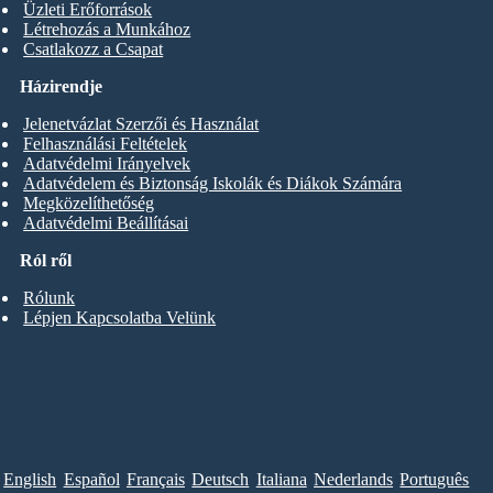
Üzleti Erőforrások
Létrehozás a Munkához
Csatlakozz a Csapat
Házirendje
Jelenetvázlat Szerzői és Használat
Felhasználási Feltételek
Adatvédelmi Irányelvek
Adatvédelem és Biztonság Iskolák és Diákok Számára
Megközelíthetőség
Adatvédelmi Beállításai
Ról ről
Rólunk
Lépjen Kapcsolatba Velünk
English
Español
Français
Deutsch
Italiana
Nederlands
Português