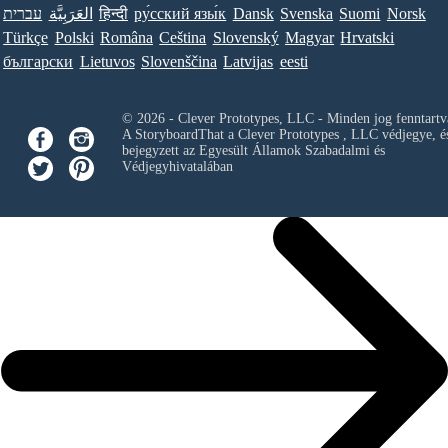
עברית
العَرَبِيَّة
हिन्दी
ру́сский язы́к
Dansk
Svenska
Suomi
Norsk
Türkçe
Polski
Româna
Ceština
Slovenský
Magyar
Hrvatski
български
Lietuvos
Slovenščina
Latvijas
eesti
© 2026 - Clever Prototypes, LLC - Minden jog fenntartv
A StoryboardThat a
Clever Prototypes , LLC
védjegye, é
bejegyzett az Egyesült Államok Szabadalmi és
Védjegyhivatalában