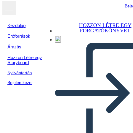
Beje
HOZZON LÉTRE EGY
Kezdőlap
FORGATÓKÖNYVET
Erőforrások
Megtekintés
Árazás
diavetítésként
Hozzon Létre egy
Storyboard
Nyilvántartás
Bejelentkezni
Untitled Storyboard