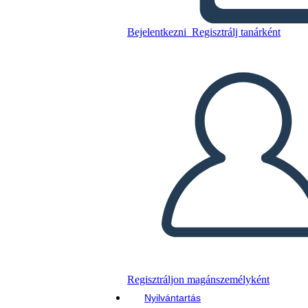
Másolja ezt a forgatókönyvet
Bejelentkezni
Regisztrálj tanárként
KÉSZÍTSEN EGY STORYBOARDOT
DIAVETÍTÉS LEJÁTSZÁSA
OLVASS NEKEM
Regisztráljon magánszemélyként
Nyilvántartás