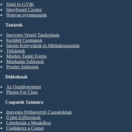
Súgó és GYIK
Storyboard Creator
Hogyan nyomtassunk
Tanárok
Ingyenes Verzió Tanároknak
Kerületi Csomagok
Iskolai Könyvtárak és Médiaközpontok
Tréningek
Minden Tanári Forrás
Munkalap Sablonok
Poszter Sablonok
Diákoknak
Az Osztálytermem
Photos For Class
Csapatok Számára
Ingyenes Próbaverzió Csapatoknak
Üzleti Erőforrások
Létrehozás a Munkához
Csatlakozz a Csapat