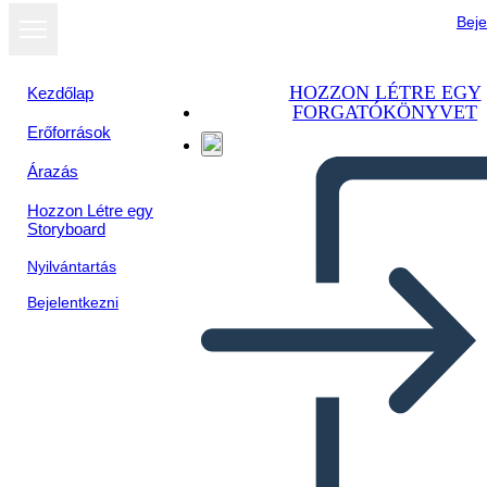
Beje
HOZZON LÉTRE EGY
Kezdőlap
FORGATÓKÖNYVET
Erőforrások
Megtekintés
Árazás
diavetítésként
Hozzon Létre egy
Storyboard
Nyilvántartás
Bejelentkezni
Población Salamanca parte 2