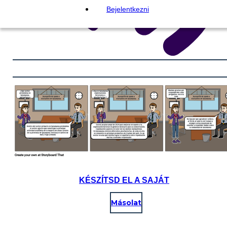
Bejelentkezni
KÉSZÍTSD EL A SAJÁT
Másolat