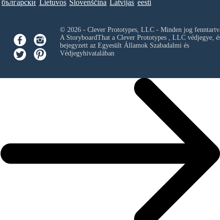
български
Lietuvos
Slovenščina
Latvijas
eesti
© 2026 - Clever Prototypes, LLC - Minden jog fenntartv
A StoryboardThat a
Clever Prototypes , LLC
védjegye, é
bejegyzett az Egyesült Államok Szabadalmi és
Védjegyhivatalában