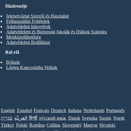
Házirendje
Jelenetvázlat Szerzői és Használat
Felhasználási Feltételek
Adatvédelmi Irányelvek
Adatvédelem és Biztonság Iskolák és Diákok Számára
Megközelíthetőség
Adatvédelmi Beállításai
Ról ről
Rólunk
Lépjen Kapcsolatba Velünk
English
Español
Français
Deutsch
Italiana
Nederlands
Português
עברית
العَرَبِيَّة
हिन्दी
ру́сский язы́к
Dansk
Svenska
Suomi
Norsk
Türkçe
Polski
Româna
Ceština
Slovenský
Magyar
Hrvatski