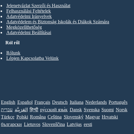
Jelenetvázlat Szerzői és Használat
Felhasználási Feltételek
Adatvédelmi Irányelvek
Adatvédelem és Biztonság Iskolák és Diákok Számára
Megközelíthetőség
Adatvédelmi Beállításai
Ról ről
Rólunk
Lépjen Kapcsolatba Velünk
English
Español
Français
Deutsch
Italiana
Nederlands
Português
עברית
العَرَبِيَّة
हिन्दी
ру́сский язы́к
Dansk
Svenska
Suomi
Norsk
Türkçe
Polski
Româna
Ceština
Slovenský
Magyar
Hrvatski
български
Lietuvos
Slovenščina
Latvijas
eesti