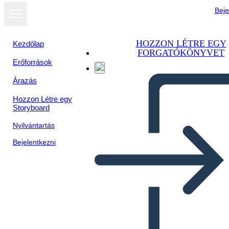
Beje
HOZZON LÉTRE EGY
Kezdőlap
FORGATÓKÖNYVET
Erőforrások
Árazás
Hozzon Létre egy
Storyboard
Nyilvántartás
Bejelentkezni
Page D'accueil Wireframe 2