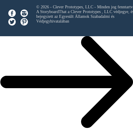
© 2026 - Clever Prototypes, LLC - Minden jog fenntartv
A StoryboardThat a
Clever Prototypes , LLC
védjegye, é
bejegyzett az Egyesült Államok Szabadalmi és
Védjegyhivatalában