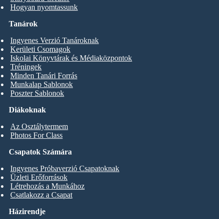
Hogyan nyomtassunk
Tanárok
Ingyenes Verzió Tanároknak
Kerületi Csomagok
Iskolai Könyvtárak és Médiaközpontok
Tréningek
Minden Tanári Forrás
Munkalap Sablonok
Poszter Sablonok
Diákoknak
Az Osztálytermem
Photos For Class
Csapatok Számára
Ingyenes Próbaverzió Csapatoknak
Üzleti Erőforrások
Létrehozás a Munkához
Csatlakozz a Csapat
Házirendje