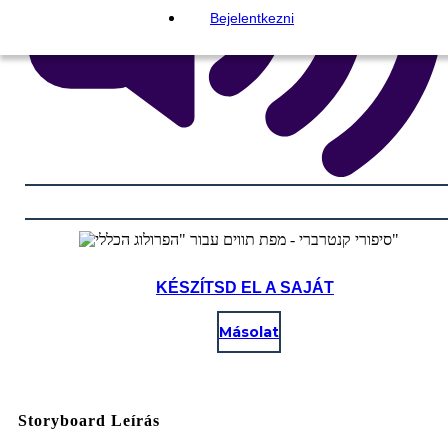
Bejelentkezni
KÉSZÍTSD EL A SAJÁT
Másolat
Storyboard Leírás