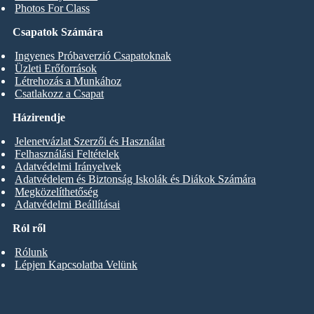
Photos For Class
Csapatok Számára
Ingyenes Próbaverzió Csapatoknak
Üzleti Erőforrások
Létrehozás a Munkához
Csatlakozz a Csapat
Házirendje
Jelenetvázlat Szerzői és Használat
Felhasználási Feltételek
Adatvédelmi Irányelvek
Adatvédelem és Biztonság Iskolák és Diákok Számára
Megközelíthetőség
Adatvédelmi Beállításai
Ról ről
Rólunk
Lépjen Kapcsolatba Velünk