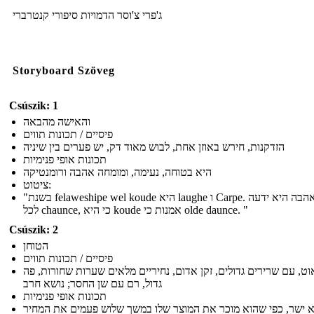
ג'פרי צ'וסר הדמויות סיפורי קנטרברי
Storyboard Szöveg
Csúszik: 1
והאישה מהבאה
פיסיים / תכונות תווים
הזדקנות, חירש באוזן אחת, לבוש מאוד דק, יש פערים בין שיניה
תכונות אופי פנימיות
היא בטוחה, נעימה, ומומחה אהבה ורומנטיקה
ציטוט:
"בשנת felaweshipe wel koude היא laughe ו Carpe. סעדי אהבה היא ידעה
לכל chaunce, כי היא koude אמנות כי olde daunce. "
Csúszik: 2
הטוחן
פיסיים / תכונות תווים
ט, עם שרירים גדולים, זקן אדום, נחיריים מלאים שערות שחורות, פה
גדול, רם עם שן החסר; נושא חרב
תכונות אופי פנימיות
 ישר, כפי שהוא מוכר את המוצר שלו במשך שלוש פעמים את המחיר