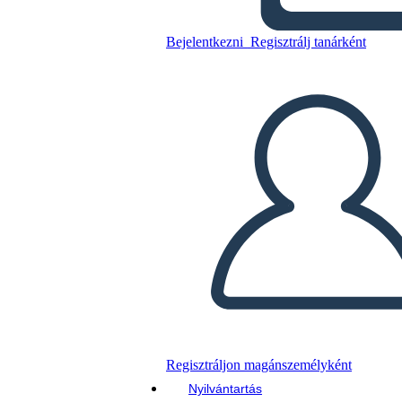
סיפורי קנטרברי - מפת תווים
עבור "הפרולוג הכללי"
Bejelentkezni
Regisztrálj tanárként
Másolja ezt a forgatókönyvet
KÉSZÍTSEN EGY STORYBOARDOT
DIAVETÍTÉS LEJÁTSZÁSA
OLVASS NEKEM
Regisztráljon magánszemélyként
Nyilvántartás