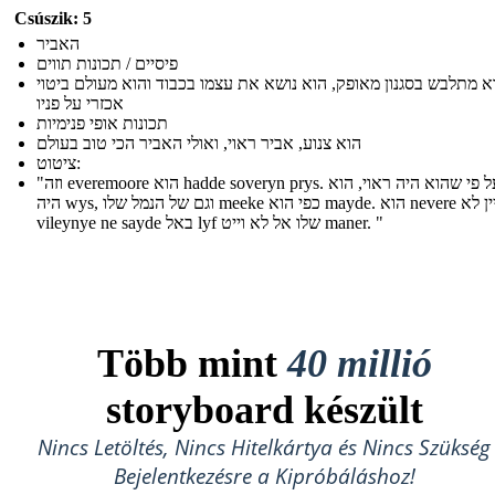
Csúszik: 5
האביר
פיסיים / תכונות תווים
א מתלבש בסגנון מאופק, הוא נושא את עצמו בכבוד והוא מעולם ביטוי
אכזרי על פניו
תכונות אופי פנימיות
הוא צנוע, אביר ראוי, ואולי האביר הכי טוב בעולם
ציטוט:
"וזה everemoore הוא hadde soveryn prys. ואף על פי שהוא היה ראוי, הוא
היה wys, וגם של הנמל שלו meeke כפי הוא mayde. הוא nevere עדיין לא
vileynye ne sayde באל lyf שלו אל לא וייט maner. "
Több mint
40 millió
storyboard készült
Nincs Letöltés, Nincs Hitelkártya és Nincs Szükség
Bejelentkezésre a Kipróbáláshoz!