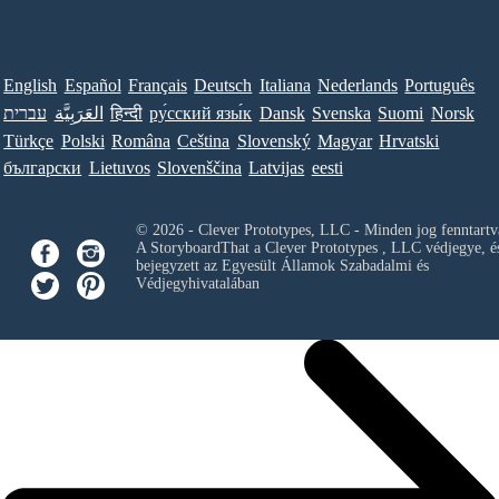
English
Español
Français
Deutsch
Italiana
Nederlands
Português
עברית
العَرَبِيَّة
हिन्दी
ру́сский язы́к
Dansk
Svenska
Suomi
Norsk
Türkçe
Polski
Româna
Ceština
Slovenský
Magyar
Hrvatski
български
Lietuvos
Slovenščina
Latvijas
eesti
© 2026 - Clever Prototypes, LLC - Minden jog fenntartv
A StoryboardThat a
Clever Prototypes , LLC
védjegye, é
bejegyzett az Egyesült Államok Szabadalmi és
Védjegyhivatalában