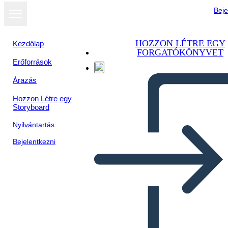
Beje
HOZZON LÉTRE EGY
Kezdőlap
FORGATÓKÖNYVET
Erőforrások
Árazás
Hozzon Létre egy
Storyboard
Nyilvántartás
Bejelentkezni