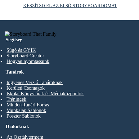
KÉSZÍTSD EL AZ ELSŐ STORYBOARDOMAT
Segítség
Súgó és GYIK
Storyboard Creator
Hogyan nyomtassunk
Tanárok
Ingyenes Verzió Tanároknak
Kerületi Csomagok
Iskolai Könyvtárak és Médiaközpontok
Tréningek
Minden Tanári Forrás
Munkalap Sablonok
Poszter Sablonok
Diákoknak
Az Osztálytermem