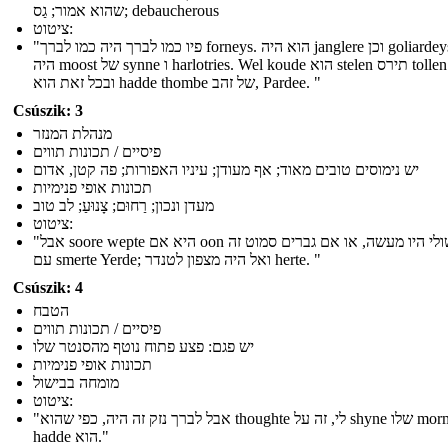
שהוא אמור; גַס; debaucherous
ציטוט:
"פיו כמו לברך היה כמו לברך forneys. הוא היה janglere וכן goliardeys, וזה
היה moost של synne ו harlotries. Wel koude הוא stelen תירס tollen thries;
ובכל זאת הוא hadde thombe של זהב, Pardee. "
Csúszik: 3
מנהלת המנזר
פיסיים / תכונות תווים
יש נימוסים טובים מאוד; אף מעודן; עיניו האפורות; פה קטן, אדום
תכונות אופי פנימיות
מעדן ונכון; רַחוּם; צָנוּעַ; לב טוב
ציטוט:
"אבל soore wepte היא אם oon של שולי היו מעשה, או אם גברים סמוט זה
עם smerte Yerde; ואל היה מצפון לטנדר herte. "
Csúszik: 4
הטבח
פיסיים / תכונות תווים
יש פגם: פצע פתוח נוטף מהסנטר שלו
תכונות אופי פנימיות
מומחה בבישול
ציטוט:
"אבל לברך נזק זה היה, כפי שהוא thoughte לי, זה על shyne שלו mormal
hadde הוא."