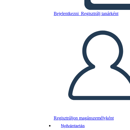
- רכישת לואיזיאנה 1803
Bejelentkezni
Regisztrálj tanárként
Másolja ezt a forgatókönyvet
KÉSZÍTSEN EGY STORYBOARDOT
DIAVETÍTÉS LEJÁTSZÁSA
OLVASS NEKEM
Regisztráljon magánszemélyként
Nyilvántartás