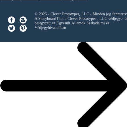
© 2026 - Clever Prototypes, LLC - Minden jog fenntartv
A StoryboardThat a
Clever Prototypes , LLC
védjegye, é
bejegyzett az Egyesült Államok Szabadalmi és
Védjegyhivatalában