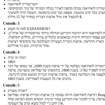
הטריטוריה לואיזיאנה
וריה לואיזיאנה נמתח מהפה לאורך גבולה המזרחי של נהר המיסיסיפי,
רב ככל ימינו מונטנה, ומצפון ועד ימינו מינסוטה. השטח יהיה להמשיך
להכפיל את גודל ארצות הברית במחיר של 15 מיליון $.
Csúszik: 3
למה זה חשוב EXPANSION?
 לואיזיאנה היא רכישת הקרקע הגדולה ביותר בהיסטוריה של ארה"ב.
ע עצמה הוכיחה חיונית במאמצים כלכליים עתידיים, כוללים חקלאות.
הארץ החדשה, ארצות הברית הצעירה השתלטה על מיסיסיפי ויציאות
סחר מרכזיות, ובם ניו אורלינס.
Csúszik: 4
מתי זה קרה?
1803
הטריטוריה לואיזיאנה נשלטה על ידי צרפת בשנת 1699, אך בסופו של דבר
ויתרה לספרד 1762. בשנת 1800, בתקופתו של נפוליאון בונפרטה, צרפת
לעצמו את השליטה באזור. צרפת וארצות הברית המשא ומתן לרכישה,
נותנים את כל הטענות לאמריקה, בשנת 1803.
Csúszik: 5
שהיה מעורב?
רכישת לואיזיאנה היתה עסקה בין ארצות הברית וצרפת. נפוליאון Bonparte,
צרפת, צריך למכור את הקרקע עבור קרנות. הנשיא תומס ג'פרסון שלח
את יוחנן ג'יי לנהל משא ומתן על העסקה.