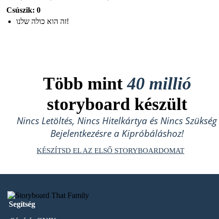
Csúszik: 0
זה הוא כולה שלנו!
Több mint
40 millió
storyboard készült
Nincs Letöltés, Nincs Hitelkártya és Nincs Szükség
Bejelentkezésre a Kipróbáláshoz!
KÉSZÍTSD EL AZ ELSŐ STORYBOARDOMAT
Segítség