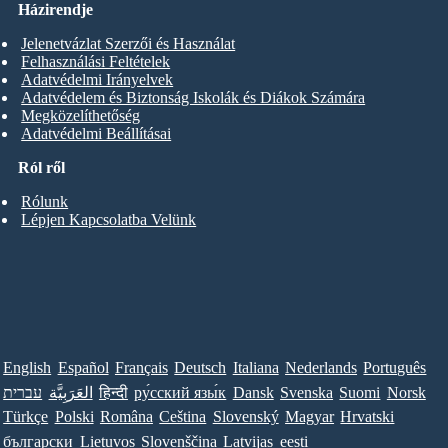
Házirendje
Jelenetvázlat Szerzői és Használat
Felhasználási Feltételek
Adatvédelmi Irányelvek
Adatvédelem és Biztonság Iskolák és Diákok Számára
Megközelíthetőség
Adatvédelmi Beállításai
Ról ről
Rólunk
Lépjen Kapcsolatba Velünk
English
Español
Français
Deutsch
Italiana
Nederlands
Português
Norsk
Suomi
Svenska
Dansk
ру́сский язы́к
हिन्दी
العَرَبِيَّة
עברית
Türkçe
Polski
Româna
Ceština
Slovenský
Magyar
Hrvatski
български
Lietuvos
Slovenščina
Latvijas
eesti