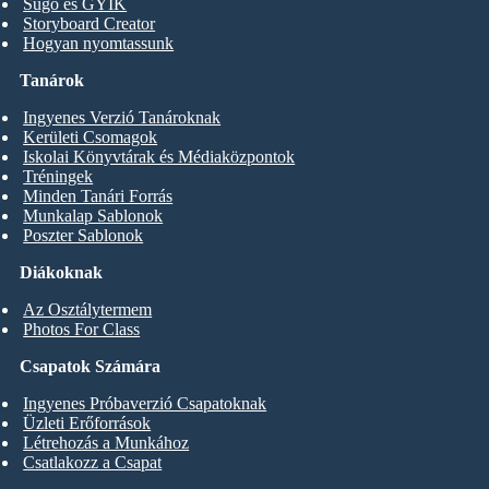
Súgó és GYIK
Storyboard Creator
Hogyan nyomtassunk
Tanárok
Ingyenes Verzió Tanároknak
Kerületi Csomagok
Iskolai Könyvtárak és Médiaközpontok
Tréningek
Minden Tanári Forrás
Munkalap Sablonok
Poszter Sablonok
Diákoknak
Az Osztálytermem
Photos For Class
Csapatok Számára
Ingyenes Próbaverzió Csapatoknak
Üzleti Erőforrások
Létrehozás a Munkához
Csatlakozz a Csapat