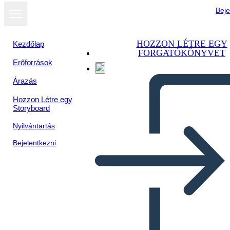
Beje
HOZZON LÉTRE EGY
Kezdőlap
FORGATÓKÖNYVET
Erőforrások
Árazás
Hozzon Létre egy
Storyboard
Nyilvántartás
Bejelentkezni
התפשטות טריטוריאלית בארה"ב