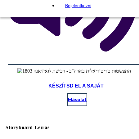
Bejelentkezni
KÉSZÍTSD EL A SAJÁT
Másolat
Storyboard Leírás