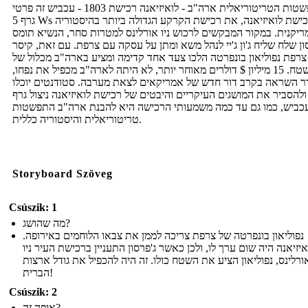
ההתפשטות הטריטוריאלית ארה"ב - לואיזיאנה רכישת 1803 - עכביש זה פרטי
גרף 5 Ws של רכישת לואיזיאנה, את רכישת הקרקע הגדולה ביותר בהיסטוריה
יקנית. במקור המבקשים לרכוש ניו אורלינס למטרות סחר, הנשיא תומס
ון שלח שליח ג'ון ג'יי לנהל משא ומתן על עסקה עם צרפת. עם זאת, קיסר
צרפת נפוליאון בונפרטה הלכו צעד אחד קדימה ומציע בארה"ב מכלול של
השטח. 15 מיליון $ דולרים מאוחר יותר, לא היתה לארה"ב מכפיל את נפחו,
ר השראה בקרב דור חדש של אמריקאים לצאת מערבה. סטודנטים יוכלו
ולהסביר את המושגים העיקריים והיבטים של רכישת לואיזיאנה ניצול גרף
עכביש, כמו גם עד כמה משמעותי הרכישה היא להבנת ארה"ב התפשטות
טריטוריאלית והיסטוריה כללית.
Storyboard Szöveg
Csúszik: 1
מה שהושג?
נפוליאון בונפרטה של ​​צרפת צריכה לממן את צבאו הלוחמים באירופה.
איזיאנה היה שום ערך לו, ולכן כאשר ג'פרסון התעניין ברכישת העיר ניו
ורלינס, נפוליאון הציע את השטח כולו. זה היה להכפיל את גודל ארצות
הברית!
Csúszik: 2
איפה זה?