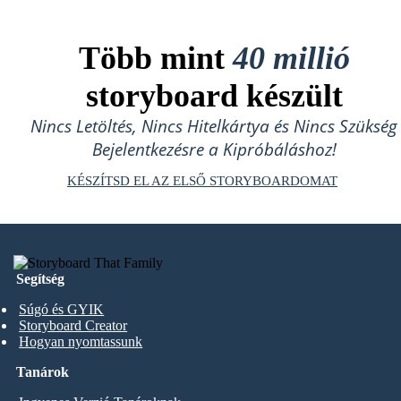
Több mint
40 millió
storyboard készült
Nincs Letöltés, Nincs Hitelkártya és Nincs Szükség
Bejelentkezésre a Kipróbáláshoz!
KÉSZÍTSD EL AZ ELSŐ STORYBOARDOMAT
Segítség
Súgó és GYIK
Storyboard Creator
Hogyan nyomtassunk
Tanárok