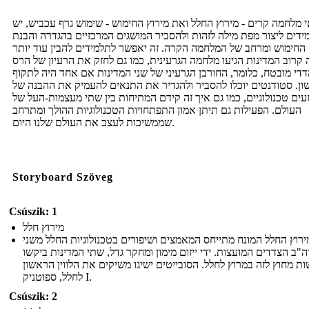
 מלחמה קרים - מירוץ החלל ואת מירוץ החימוש - שימוש גרף עכביש, יש
ידים ליצור מפת מילה לזהות ולהסביר המושגים המרכזיים בהגדרה והבנת
החימוש ומרחב של המלחמה הקרה. זה יאפשר לתלמידים להבין עוד יותר
קרוב המדינות הגיעו מלחמה הגרעינית, כמו גם לחזק את הרעיון של הרס
די מובטח, כלומר, החורבן הגרעיני של שני המדינות אם אחד היה לתקוף
ן. סטודנטים יוכלו להסביר ולהגדיר את התנאים להעמיק את ההבנה של
זעים טכנולוגיים, כמו גם איך זה קידם המתיחות בין שתי מעצמות-העל של
העולם. הפעילות גם תיתן אמון התפתחויות הטכנולוגיות ההולך ומתרחב
שממשיכות לעצב את העולם שלנו היום.
Storyboard Szöveg
Csúszik: 1
מירוץ חלל
ירוץ החלל המונח מתייחס המאמצים ושיפורים בטכנולוגיות החלל משני
"ב הצדדים המועצות. ידי ייזום מימון ומחקר גדל, שתי המדינות ביקשו
ת מחוץ לזה במרוץ לחלל. הסובייטים ישיגו משיקים את הלווין הראשון
לחלל, ספוטניק I.
Csúszik: 2