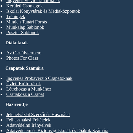
Ingyenes Verzió Tanároknak
Kerületi Csomagok
Iskolai Könyvtárak és Médiaközpontok
Tréningek
Minden Tanári Forrás
Munkalap Sablonok
Poszter Sablonok
Diákoknak
Az Osztálytermem
Photos For Class
Csapatok Számára
Ingyenes Próbaverzió Csapatoknak
Üzleti Erőforrások
Létrehozás a Munkához
Csatlakozz a Csapat
Házirendje
Jelenetvázlat Szerzői és Használat
Felhasználási Feltételek
Adatvédelmi Irányelvek
Adatvédelem és Biztonság Iskolák és Diákok Számára