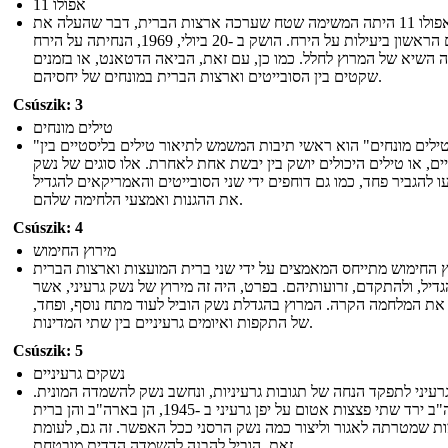
אפולו 11
אפולו 11 היתה המשימה שטח שערכה ארצות הברית, דבר שהעלה את
האדם הראשון ביעילות על הירח. הושק ב -20 ביולי, 1969, הנחיתה על הירח
 השיא של המרוץ לחלל. כמו כן, עם זאת, הביאה הדטאנט, או בזמנים
שקטים בין הסובייטים וארצות הברית במונחים של יחסיהם.
Csúszik: 3
טילים מונחים
"טילים מונחים" הוא ראשי תיבות המשמש לתיאור טילים בליסטיים בין
ים, או טילים היכולים יושק בין יבשת אחת לאחרת. אלו סוגים של נשק
עו להגביר פחד, כמו גם דוחפים ידי שני הסובייטים והאמריקאים להגדיל
את ההגנות ואמצעי הלחימה שלהם.
Csúszik: 4
מירוץ החימוש
 החימוש מתייחס המאמצים על ידי שני ברית המועצות וארצות הברית
גדיל, ולהתקדם, זרועותיהם. בפרט, היה זה מירוץ של נשק גרעיני, אשר
 את המלחמה הקרה. המרוץ בהגדלת נשק הוביל לעוד מתח נוסף, ופחד
של התקפות ואיומים גרעיניים בין שתי המדינות.
Csúszik: 5
נשקים גרעיניים
גרעיני לתפקד הנחה של תגובות גרעיניות, ונחשב נשק להשמדה המונית
ארה"ב ירד שתי פצצות אטום על יפן גרעיני ב -1945, הן בארה"ב והן ברית
ת שמטרתה לאגור וליצור כמה נשק הרסני ככל האפשר. זה גם, לעומת
זאת, הוביל להבנה להשמדה הדדית מובטחת.