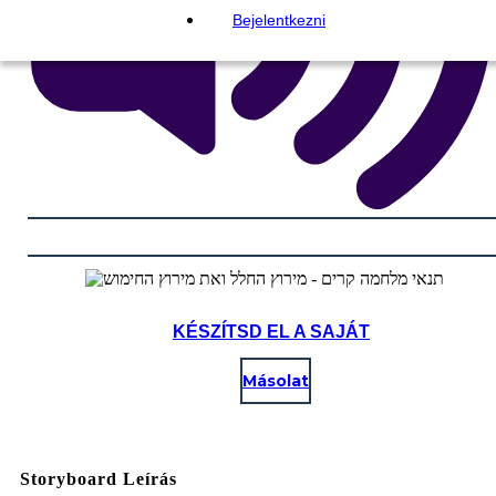
Bejelentkezni
KÉSZÍTSD EL A SAJÁT
Másolat
Storyboard Leírás