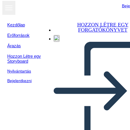
Beje
HOZZON LÉTRE EGY
Kezdőlap
FORGATÓKÖNYVET
Erőforrások
Árazás
Hozzon Létre egy
Storyboard
Nyilvántartás
Bejelentkezni