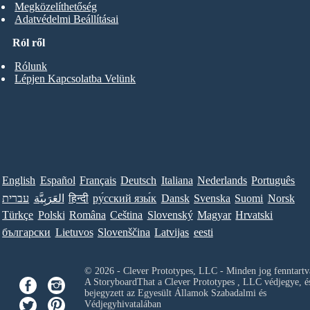
Megközelíthetőség
Adatvédelmi Beállításai
Ról ről
Rólunk
Lépjen Kapcsolatba Velünk
English
Español
Français
Deutsch
Italiana
Nederlands
Português
עברית
العَرَبِيَّة
हिन्दी
ру́сский язы́к
Dansk
Svenska
Suomi
Norsk
Türkçe
Polski
Româna
Ceština
Slovenský
Magyar
Hrvatski
български
Lietuvos
Slovenščina
Latvijas
eesti
© 2026 - Clever Prototypes, LLC - Minden jog fenntartv
A StoryboardThat a
Clever Prototypes , LLC
védjegye, é
bejegyzett az Egyesült Államok Szabadalmi és
Védjegyhivatalában