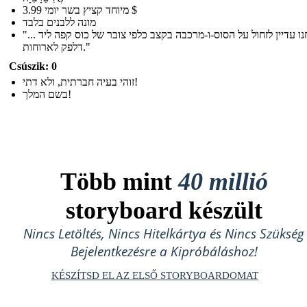
מיוחד קציץ בשר יומי 3.99 $
מונה ללבנים בלבד
"... ואנחנו עדיין לזחול על הסוס-ו-מרכבה בקצב כלפי צובר של כוס קפה ליד
דלפק לארוחות."
Csúszik: 0
זוהי בעיה חברתית, ולא דתי!
בשם המלך!
Több mint
40 millió
storyboard készült
Nincs Letöltés, Nincs Hitelkártya és Nincs Szükség
Bejelentkezésre a Kipróbáláshoz!
KÉSZÍTSD EL AZ ELSŐ STORYBOARDOMAT