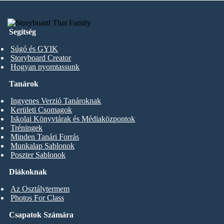
Segítség
Súgó és GYIK
Storyboard Creator
Hogyan nyomtassunk
Tanárok
Ingyenes Verzió Tanároknak
Kerületi Csomagok
Iskolai Könyvtárak és Médiaközpontok
Tréningek
Minden Tanári Forrás
Munkalap Sablonok
Poszter Sablonok
Diákoknak
Az Osztálytermem
Photos For Class
Csapatok Számára