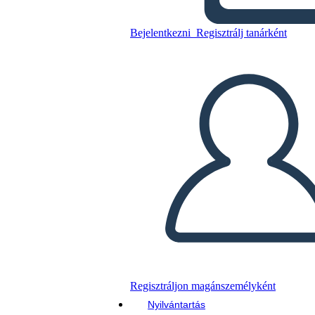
אלמנטים ספרותיים
Bejelentkezni
Regisztrálj tanárként
Másolja ezt a forgatókönyvet
KÉSZÍTSEN EGY STORYBOARDOT
DIAVETÍTÉS LEJÁTSZÁSA
OLVASS NEKEM
Regisztráljon magánszemélyként
Nyilvántartás