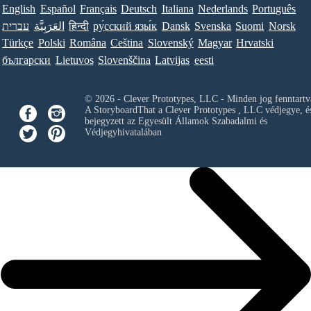
English
Español
Français
Deutsch
Italiana
Nederlands
Português
עברית
العَرَبِيَّة
हिन्दी
ру́сский язы́к
Dansk
Svenska
Suomi
Norsk
Türkçe
Polski
Româna
Ceština
Slovenský
Magyar
Hrvatski
български
Lietuvos
Slovenščina
Latvijas
eesti
© 2026 - Clever Prototypes, LLC - Minden jog fenntartv
A StoryboardThat a
Clever Prototypes , LLC
védjegye, é
bejegyzett az Egyesült Államok Szabadalmi és
Védjegyhivatalában