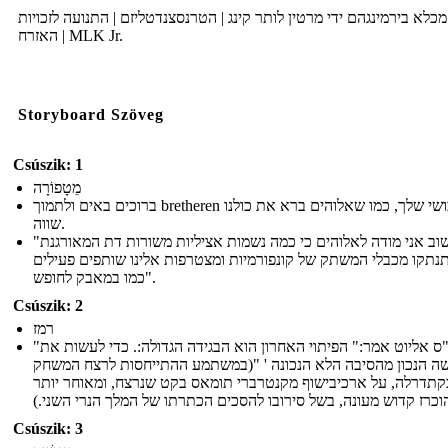
כלא בירמינגהם ידי מרטין לותר קינג | הטרנסצנדטליזם | התנועה לזכויות
האזרח | MLK Jr.
Storyboard Szöveg
Csúszik: 1
מֵטָפוֹרָה
ברוכים באים ולתמוך bretheren הכושי שלך, כמו שאלוהים ברא את כולנו
שווה.
"אבל שוב אני מודה לאלוהים כי כמה נשמות אציליות משורות דת המאורגנת
תקו מכבלי המשתק של קונפורמיות ומצטרפות אלינו שותפים פעילים
כמו במאבק לחופש".
Csúszik: 2
רמז
"כמו ת"ס אליוט אמר:" הפיתוי האחרון הוא הבגידה הגדולה:. כדי לעשות את
 הנכון מהסיבה הלא הנכונה ' "(במשתמע ההתייחסות לרצח המשחק
קתדרלה, על ארכיבישוף מקנטרברי תומאס בקט שנרצח, ומאוחר יותר
הוכרז קדוש מעונה, בשל סירובו להסכים הכתרתו של המלך הנרי השני.
Csúszik: 3