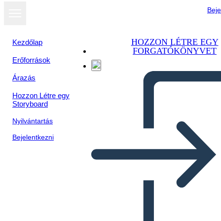
Beje
HOZZON LÉTRE EGY
Kezdőlap
FORGATÓKÖNYVET
Erőforrások
Árazás
Hozzon Létre egy
Storyboard
Nyilvántartás
Bejelentkezni
מכתב מכלא בירמינגהם -