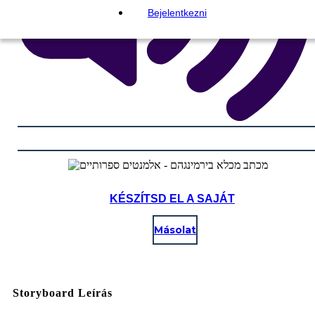
Bejelentkezni
KÉSZÍTSD EL A SAJÁT
Másolat
Storyboard Leírás