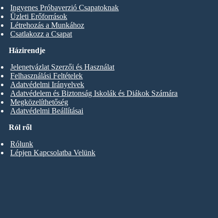
Ingyenes Próbaverzió Csapatoknak
Üzleti Erőforrások
Létrehozás a Munkához
Csatlakozz a Csapat
Házirendje
Jelenetvázlat Szerzői és Használat
Felhasználási Feltételek
Adatvédelmi Irányelvek
Adatvédelem és Biztonság Iskolák és Diákok Számára
Megközelíthetőség
Adatvédelmi Beállításai
Ról ről
Rólunk
Lépjen Kapcsolatba Velünk