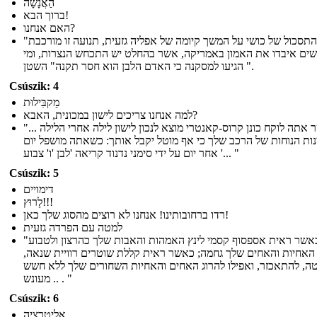
הַאֲנָשָׁה
ברוך הבא!
האם אנחנו?
"ניזון התסכול של כושי על המשך קיומה של אפליה גזעית, תנועה זו מורכבת
ים איבדו את האמון באמריקה, אשר בהחלט יש התכחש הנצרות, ומי
הגיעו למסקנה כי האדם הלבן הוא חסר תקנה" השטן ".
Csúszik: 4
מַקבִּילוּת
למה אנחנו צריכים לישון במכונית, האבא?
"... כאשר אתה לוקח כונן קרוס-קאנטרי מוצא לנכון לישון לילה אחרי הלילה
נות הנוחות של הרכב שלך כי אף מוטל יקבל אותך: כשאתה מושפל יום
אחר יום על ידי סימני נדנוד קריאה 'לבן 'ו' צבוע '... "
Csúszik: 5
דימויים
לָרוּץ!!!
רדו ברחובותינו! אנחנו לא רוצים מהסוג שלך כאן!
למטה עם הפרדה גזעית
"אבל כאשר ראית אספסוף קסמי לינץ האמהות והאבות שלך כהרצון ולטבוע
האחיות והאחים שלך גחמה; כאשר ראית קללת שוטרים רוויית שנאה,
ה, להתאכזר, ואפילו להרוג האחים והאחיות השחורים שלך ללא חשש
מעונש .. . "
Csúszik: 6
אֲלִיטֵרָצִיָה