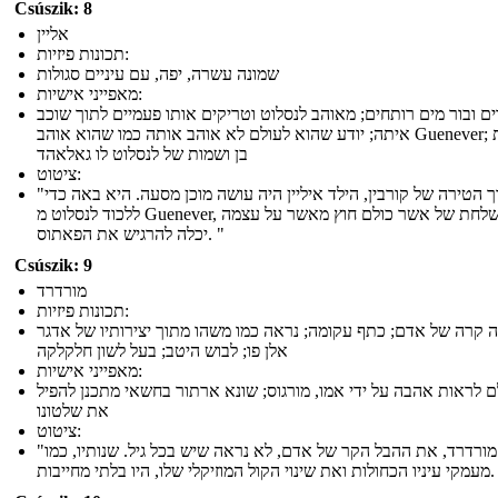
Csúszik: 8
אליין
תכונות פיזיות:
שמונה עשרה, יפה, עם עיניים סגולות
מאפייני אישיות:
ים ובור מים רותחים; מאוהב לנסלוט וטריקים אותו פעמיים לתוך שוכב
איתה; יודע שהוא לעולם לא אוהב אותה כמו שהוא אוהב Guenever; נושאת
בן ושמות של לנסלוט לו גאלאהד
ציטוט:
"בתוך הטירה של קורבין, הילד איליין היה עושה מוכן מסעה. היא באה כדי
ללכוד לנסלוט מ Guenever, משלחת של אשר כולם חוץ מאשר על עצמה
יכלה להרגיש את הפאתוס. "
Csúszik: 9
מורדרד
תכונות פיזיות:
ה קרה של אדם; כתף עקומה; נראה כמו משהו מתוך יצירותיו של אדגר
אלן פו; לבוש היטב; בעל לשון חלקלקה
מאפייני אישיות:
ם לראות אהבה על ידי אמו, מורגוס; שונא ארתור בחשאי מתכנן להפיל
את שלטונו
ציטוט:
"מורדרד, את ההבל הקר של אדם, לא נראה שיש בכל גיל. שנותיו, כמו
וזיקלי שלו, היו בלתי מחייבות. "