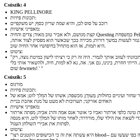
Csúszik: 4
KING PELLINORE
תכונות פיזיות:
רוכב על סוס לבן, והיא שמה שריון כסף; יש משקפיים
מאפייני אישיות:
קצת מגושם, ולא אביר טוב מאוד; צדים והחיה Questing כמשפחת Pellinore
נגזר לעשות במשך דורות; מכירה בכך שכאשר הוא מפסיק לצוד אותה,
היא תמות, אז הוא מתחיל בחיפושיו אחר החיה שוב.
ציטוט:
"לא התכוונתי לעזוב אותך לגמרי. היה זה רק כי רציתי לישון במיטת נוצה, רק
הייתי חוזרת, בינינו, גם אני. אה, נא לא למות, חיה, ולהשאיר אותי בלי
שום fewmets! ' "
Csúszik: 5
מורגוס
תכונות פיזיות:
 שחור ועיניים כחולות; מְעוּדָן; מכשפה; אשתו של המלך לוט; אמא של
האחים אורקני; תערוכות לא מעט על מנת אהבת בניית
מאפייני אישיות:
 טינה כלפי ארתור ואביו כי אוטר אנס אמה והרג אביה; מפתה ארתור
די לשאת את הילד שלו, מורדרד; לאחר מותו של המלך לוט, היא מנסה
לפתות את אבירי השולחן העגול.
ציטוט:
"היא עשתה את זה כי הכישופים הקטנים רצו blood-- אותה כפי שעשו עם