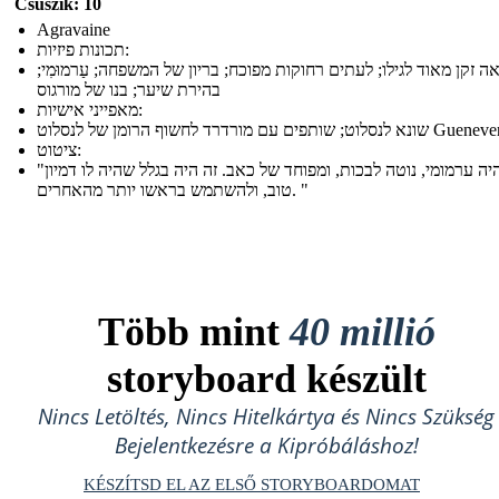
Csúszik: 10
Agravaine
תכונות פיזיות:
ה זקן מאוד לגילו; לעתים רחוקות מפוכח; בריון של המשפחה; עַרמוּמִי;
בהירת שיער; בנו של מורגוס
מאפייני אישיות:
א לנסלוט; שותפים עם מורדרד לחשוף הרומן של לנסלוט Guenever
ציטוט:
"הוא היה ערמומי, נוטה לבכות, ומפוחד של כאב. זה היה בגלל שהיה לו דמיון
טוב, ולהשתמש בראשו יותר מהאחרים. "
Több mint
40 millió
storyboard készült
Nincs Letöltés, Nincs Hitelkártya és Nincs Szükség
Bejelentkezésre a Kipróbáláshoz!
KÉSZÍTSD EL AZ ELSŐ STORYBOARDOMAT