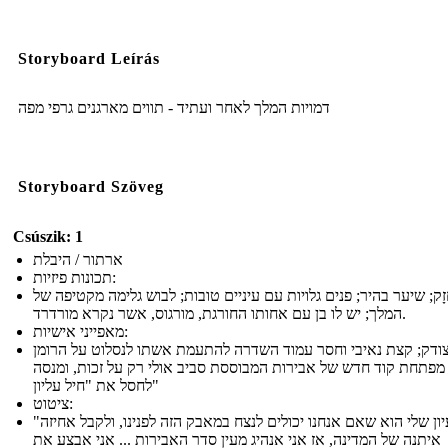
Storyboard Leírás
דמויות המלך לאחר ועתיד - תווים מארגנים גרפי מפה
Storyboard Szöveg
Csúszik: 1
ארתור / היבלת
תכונות פיזיות:
זָק; שיער בהיר; פנים גלויות עם עיניים טובות; לבוש גלימה מקטיפה של
המלך; יש לו בן עם אחותו החורגת, מורגוס, אשר נקרא מורדרד.
מאפייני אישיות:
וצודק; קצת נאיבי וחסר עמוד השדרה להתעמת אשתו לנסלוט על הרומן
מפתחת קוד חדש של אבירות המבוססת סביב אולי רק על זכות, ומנסה
לחסל את "חיל עליון"
ציטוט:
"הרעיון שלי הוא שאם אנחנו יכולים לנצח במאבק הזה לפנינו, ולקבל אחיזה
איתנה של המדינה, אז אני אנהיג מעין סדר האבירות ... אני אבצע את