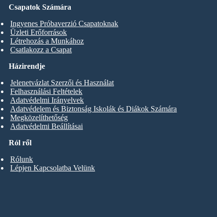
Csapatok Számára
Ingyenes Próbaverzió Csapatoknak
Üzleti Erőforrások
Létrehozás a Munkához
Csatlakozz a Csapat
Házirendje
Jelenetvázlat Szerzői és Használat
Felhasználási Feltételek
Adatvédelmi Irányelvek
Adatvédelem és Biztonság Iskolák és Diákok Számára
Megközelíthetőség
Adatvédelmi Beállításai
Ról ről
Rólunk
Lépjen Kapcsolatba Velünk