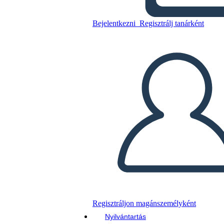
Bejelentkezni
Regisztrálj tanárként
פעם אחת והמלך לעתיד לבוא -
מפת התווים
Másolja ezt a forgatókönyvet
KÉSZÍTSEN EGY STORYBOARDOT
DIAVETÍTÉS LEJÁTSZÁSA
OLVASS NEKEM
Regisztráljon magánszemélyként
Nyilvántartás