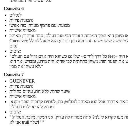
כל הנשים של הגזע שלה."
Csúszik: 6
לנסלוט
תכונות פיזיות:
מכוער, עם פרצוף מעווה; כוח אנושי
מאפייני אישיות:
ז מיומן הוא הופך המכונה האביר הכי טוב בעולם; סוגד ארתור; מאוהב
Guenever; היא מרגישה שיש משהו חסר ולא נכון בתוכו; הוא מסוגל לחולל
נסים.
ציטוט:
"כל דרך לחיים-- שלו גם כשהוא היה אדם גדול עם העולם feet-- שלו הוא היה
 את הפער הזה: משהו בתחתית לבו שהוא היה מודע, ומבויש, אך הוא
לא עשה זאת מבין."
Csúszik: 7
GUENEVER
תכונות פיזיות:
שיער שחור; ללא חת, עיניים כחולות
מאפייני אישיות:
 את ארתור אבל הוא מאוהב לנסלוט; סוג; לעתים קרובות הופך מקנא;
מסוגל להביא ילדים לעולם
ציטוט:
"איך אתה מעז לקרוא לי ג'ני? אתה מסריח לה עדיין. אני המלך, מלכת אנגליה!
אני לא trull שלך! ' "