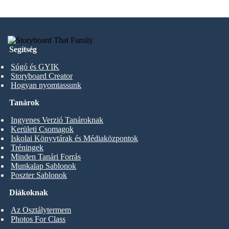
Segítség
Súgó és GYIK
Storyboard Creator
Hogyan nyomtassunk
Tanárok
Ingyenes Verzió Tanároknak
Kerületi Csomagok
Iskolai Könyvtárak és Médiaközpontok
Tréningek
Minden Tanári Forrás
Munkalap Sablonok
Poszter Sablonok
Diákoknak
Az Osztálytermem
Photos For Class