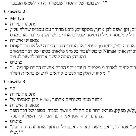
השבועה של ההסדר שעשוי הוא רק לשמש העכבר. ' "
Csúszik: 2
Merlyn
תכונות פיזיות:
ם; זקן ושפם לבן ארוך; משקפיים; כובע מחודד עם עכביש שתלוי עליו;
 חלוק מכוסה המזלות וסימני קבליים אחרים; יש ינשוף מדבר, ארכימדס
מאפייני אישיות:
אחורה בזמן, יוצא מן העתיד אל העבר; הופך המורה של ארתור "קוסם
שיכול לעבוד כל מיני פלאות; בסופו של דבר מתאהב Nimue אשר לוכדת אותו
במערה; מנסה להשיג ארתור לחשוב לעצמו.
ציטוט:
"... אני צריך לחיות לאחור מ מלפנים בעוד מוקף הרבה אנשים החיים קדימה
מאחור. חלק מהאנשים קוראים לו שיש בראיית הנולד. "
Csúszik: 3
קיי
תכונות פיזיות:
הבן האמיתי של Ector; מבוגר ממני בשנתיים ארתור
מאפייני אישיות:
ַקֵשׁ; מְפוּנָק; מודאג יותר עם תהילה מאשר בכבוד; בסופו של דבר הופך
צנוע עד סוף הזמן אני; הופך אביר ליד השולחן העגול.
ציטוט:
"זה יספיק," אמר קיי, "אם מישהו לא היה אכפת לי לחתוך אותו. זה היה גריפין
שלי. ' "