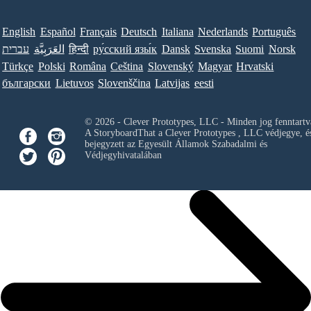
English
Español
Français
Deutsch
Italiana
Nederlands
Português
Norsk
Suomi
Svenska
Dansk
ру́сский язы́к
हिन्दी
العَرَبِيَّة
עברית
Türkçe
Polski
Româna
Ceština
Slovenský
Magyar
Hrvatski
български
Lietuvos
Slovenščina
Latvijas
eesti
© 2026 - Clever Prototypes, LLC - Minden jog fenntartv
A StoryboardThat a
Clever Prototypes , LLC
védjegye, é
bejegyzett az Egyesült Államok Szabadalmi és
Védjegyhivatalában