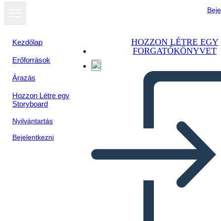
Beje
HOZZON LÉTRE EGY
Kezdőlap
FORGATÓKÖNYVET
Erőforrások
Árazás
Hozzon Létre egy
Storyboard
Nyilvántartás
Bejelentkezni