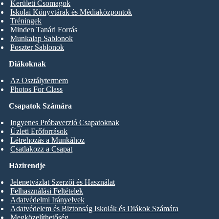
Kerületi Csomagok
Iskolai Könyvtárak és Médiaközpontok
Tréningek
Minden Tanári Forrás
Munkalap Sablonok
Poszter Sablonok
Diákoknak
Az Osztálytermem
Photos For Class
Csapatok Számára
Ingyenes Próbaverzió Csapatoknak
Üzleti Erőforrások
Létrehozás a Munkához
Csatlakozz a Csapat
Házirendje
Jelenetvázlat Szerzői és Használat
Felhasználási Feltételek
Adatvédelmi Irányelvek
Adatvédelem és Biztonság Iskolák és Diákok Számára
Megközelíthetőség