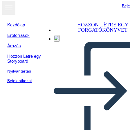
Beje
HOZZON LÉTRE EGY
Kezdőlap
FORGATÓKÖNYVET
Erőforrások
Árazás
Hozzon Létre egy
Storyboard
Nyilvántartás
Bejelentkezni