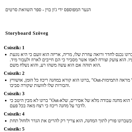
הנער המפוספס ידי ג'ון בוין - ספר השוואת סרטים
Storyboard Szöveg
Csúszik: 1
רונו נכנס לחדר ורואה עוזרת שלו, מריה, אריזה הוא זועם כי היא נוגעת
יו. הוא צועק וצורח לאמו אשר מסביר כי הם חייבים לארוז ולעבור מיד
הוא תוהה אם הוא עשה משהו רע, והוא נשלח משם.
Csúszik: 2
ברונו הוא קורא במחנה ריכוז כל הזמן, אושוויץ, "Out-עם," מראה התמימות
והבורות שלו לזוועות שקורה סביבו.
Csúszik: 3
ברונו לא מבין היטב כי "Out-עם" הוא מחנה עבודה מלא של אסירים, שלא
לדבר על מחנה ריכוז כי רצח מאה בכל פעם.
Csúszik: 4
הגדר ולזחול תחת
Csúszik: 5