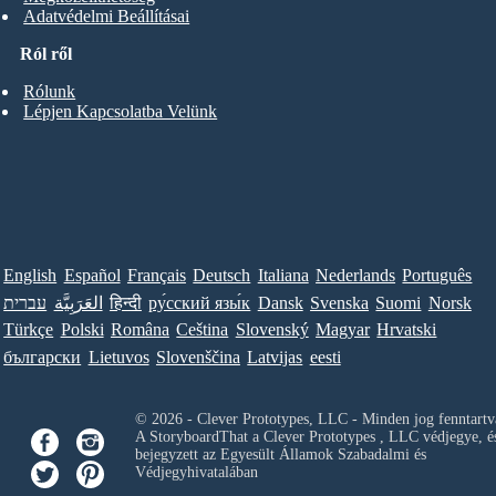
Adatvédelmi Beállításai
Ról ről
Rólunk
Lépjen Kapcsolatba Velünk
English
Español
Français
Deutsch
Italiana
Nederlands
Português
עברית
العَرَبِيَّة
हिन्दी
ру́сский язы́к
Dansk
Svenska
Suomi
Norsk
Türkçe
Polski
Româna
Ceština
Slovenský
Magyar
Hrvatski
български
Lietuvos
Slovenščina
Latvijas
eesti
© 2026 - Clever Prototypes, LLC - Minden jog fenntartv
A StoryboardThat a
Clever Prototypes , LLC
védjegye, é
bejegyzett az Egyesült Államok Szabadalmi és
Védjegyhivatalában