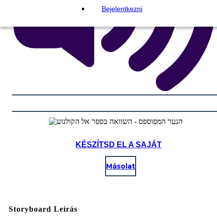
Bejelentkezni
KÉSZÍTSD EL A SAJÁT
Másolat
Storyboard Leírás