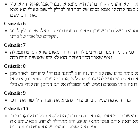
חד לא יודע מה קרה ברונו. חייל מוצא את בגדיו אבל אף אחד לא יכול
ב מה קרה לו. אמא בסופו של דבר חזר לברלין לחשוב שאולי הוא מצא
את דרכו לשם.
Csúszik: 6
מו ואביו של ברונו שערוך מסיבה בזבזנית בביתם האלגנטי בברלין לחגוג
הקידום של אביו של ברונו.
Csúszik: 7
דן כמה נחמד המגורים חייבים להיות "חווה" משום שראה סרט תעמולה
נאצי שאביו הכין היטלר. הוא לא ידע שאנשים חיים ככה.
Csúszik: 8
ל אומר ברונו שזה לא חווה, זה הוא "מחנה עבודה" ליהודים. לאחר מכן
 רואה סרט תעמולה שגורם לזה להיראות יפה עבור האסירים, אבל אז
לת אל תא הגזים) וזה לוחץ בשבילו
Csúszik: 9
הגדר היא מחושמלת וברונו צריך להביא את חפירה ולחפור את דרכו.
Csúszik: 10
כאשר הם מוצאים את את בגדי ברונו, הם לוקחים כלבים לעקוב ריחו.
 רואה אותם ועשן מתאי הגזים, היא מתחילה לצרוח. אבא שומע את
זעקותיה. שניהם יודעים שהוא נרצח בתא הגזים.