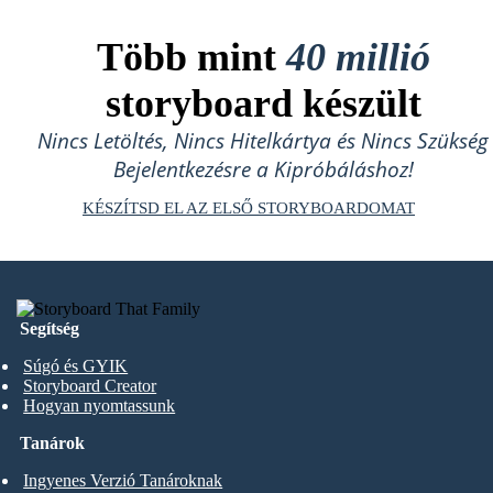
Több mint
40 millió
storyboard készült
Nincs Letöltés, Nincs Hitelkártya és Nincs Szükség
Bejelentkezésre a Kipróbáláshoz!
KÉSZÍTSD EL AZ ELSŐ STORYBOARDOMAT
Segítség
Súgó és GYIK
Storyboard Creator
Hogyan nyomtassunk
Tanárok
Ingyenes Verzió Tanároknak