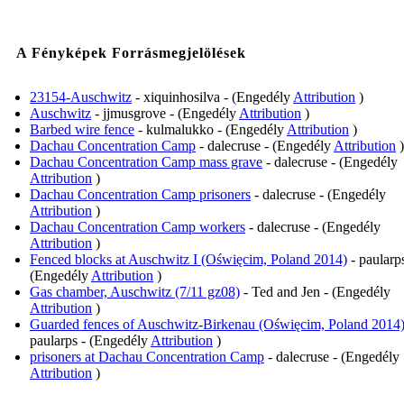
A Fényképek Forrásmegjelölések
23154-Auschwitz
- xiquinhosilva - (Engedély
Attribution
)
Auschwitz
- jjmusgrove - (Engedély
Attribution
)
Barbed wire fence
- kulmalukko - (Engedély
Attribution
)
Dachau Concentration Camp
- dalecruse - (Engedély
Attribution
)
Dachau Concentration Camp mass grave
- dalecruse - (Engedély
Attribution
)
Dachau Concentration Camp prisoners
- dalecruse - (Engedély
Attribution
)
Dachau Concentration Camp workers
- dalecruse - (Engedély
Attribution
)
Fenced blocks at Auschwitz I (Oświęcim, Poland 2014)
- paularps
(Engedély
Attribution
)
Gas chamber, Auschwitz (7/11 gz08)
- Ted and Jen - (Engedély
Attribution
)
Guarded fences of Auschwitz-Birkenau (Oświęcim, Poland 2014
paularps - (Engedély
Attribution
)
prisoners at Dachau Concentration Camp
- dalecruse - (Engedély
Attribution
)