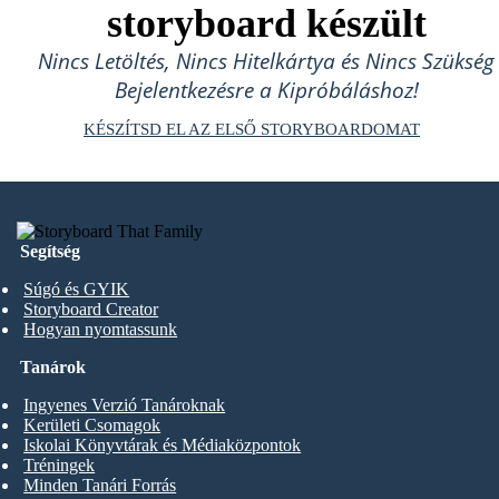
storyboard készült
Nincs Letöltés, Nincs Hitelkártya és Nincs Szükség
Bejelentkezésre a Kipróbáláshoz!
KÉSZÍTSD EL AZ ELSŐ STORYBOARDOMAT
Segítség
Súgó és GYIK
Storyboard Creator
Hogyan nyomtassunk
Tanárok
Ingyenes Verzió Tanároknak
Kerületi Csomagok
Iskolai Könyvtárak és Médiaközpontok
Tréningek
Minden Tanári Forrás