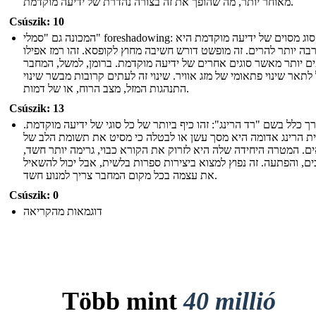
מאוחר יותר, מה שהופך את זה בצורה נהדרת של ידיעה מוקדמת.
Csúszik: 10
המכונה גם "סמלי" foreshadowing: זה סוג מסוים של ידיעה מוקדמת היא
בה יותר להרים. זה מופשט דורש חשיבה מחוץ לקופסא. זהו רמז אפילו
ם יותר מאשר סוגים אחרים של ידיעה מוקדמת. ברומן, למשל, המחבר
 לתאר שינוי פתאומי של מזג אוויר. שינוי זה לעתים קרובות מבשר שינוי
התנהגות המזל, מצב הרוח, או של דמות.
Csúszik: 13
רך כלל בשם "רד הרינג": זהו כיף ביותר של כל סוגי של ידיעה מוקדמת
ת הרינג אדומה היא מסך עשן או לבטלה כי מסיט את תשומת הלב של
ים. המטרה היחידה שלה היא לזרוק את הקורא כבוי, גרימה יותר חשד
ם, והפתעה. זה נפוץ למצוא ביצירות ספרות בלשית, אבל יכול להשאיל
את עצמה בכל מקום המחבר צריך למנוע חשד.
Csúszik: 0
דוגמאות מהקריאה
Több mint
40 millió