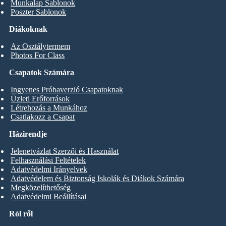
Munkalap Sablonok
Poszter Sablonok
Diákoknak
Az Osztálytermem
Photos For Class
Csapatok Számára
Ingyenes Próbaverzió Csapatoknak
Üzleti Erőforrások
Létrehozás a Munkához
Csatlakozz a Csapat
Házirendje
Jelenetvázlat Szerzői és Használat
Felhasználási Feltételek
Adatvédelmi Irányelvek
Adatvédelem és Biztonság Iskolák és Diákok Számára
Megközelíthetőség
Adatvédelmi Beállításai
Ról ről