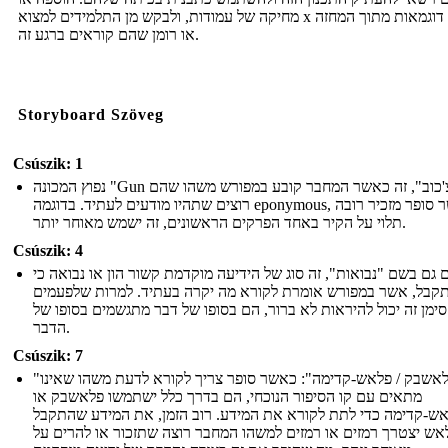
מחיקה של עמודות, ולבקש מן התלמידים למצוא x מספר דוגמאות מתוך המחזה
או רומן שהם קוראים ברגע זה.
Storyboard Szöveg
Csúszik: 1
נפוץ המכונה "Gun של צ'כוב", זה כאשר המחבר קובע במפורש משהו שהם
רוצים שתהיו מודעים לעתיד. בדוגמה eponymous, כאשר סופר מזכיר רובה
תלוי על הקיר באחד הפרקים הראשונים, זה ישמש מאוחר יותר.
Csúszik: 4
ם גם בשם "נבואות", זה סוג של הידיעה מוקדמת קשור הון או נבואה כי
קבל, אשר במפורש אומרת לקורא מה יקרה בעתיד. למרות שלפעמים
סימן זה יכול להיראות לא ברור, הם בסופו של דבר מתגשמים בסופו של
הדבר.
Csúszik: 7
"פלאשבק / פלאש-קדימה": כאשר סופר צריך לקורא לדעת משהו שאינו
מתאים עם קו הסיפור הנוכחי, הם בדרך כלל ישתמשו פלאשבק או
ש-קדימה כדי לתת לקורא את המידע. רוב הזמן, את המידע שהתקבל
אש יצטרך רמזים או רמזים למשהו המחבר רוצה שתזכור או להרים על