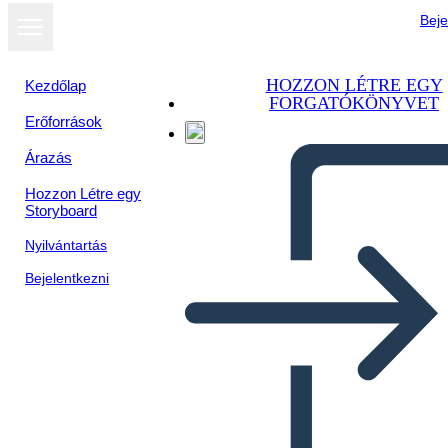
Beje
HOZZON LÉTRE EGY
Kezdőlap
FORGATÓKÖNYVET
Erőforrások
Árazás
Hozzon Létre egy
Storyboard
Nyilvántartás
Bejelentkezni
סוגי ידיעה מוקדמת - גליון / תבנית