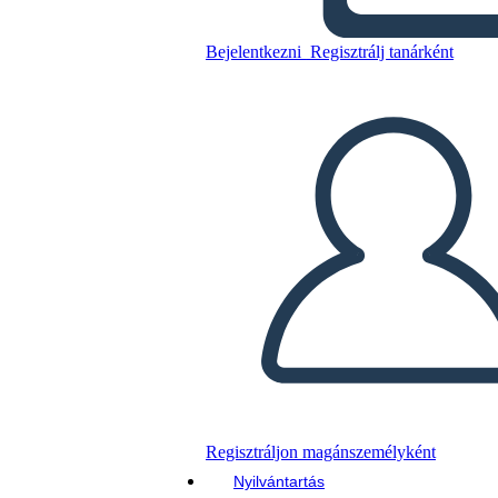
2
Bejelentkezni
Regisztrálj tanárként
Másolja ezt a forgatókönyvet
KÉSZÍTSEN EGY STORYBOARDOT
DIAVETÍTÉS LEJÁTSZÁSA
OLVASS NEKEM
Regisztráljon magánszemélyként
Nyilvántartás