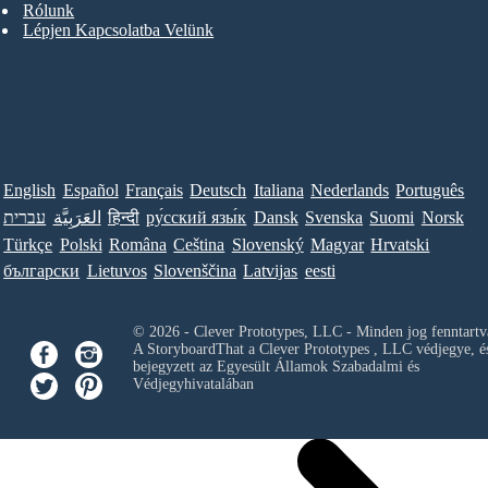
Rólunk
Lépjen Kapcsolatba Velünk
English
Español
Français
Deutsch
Italiana
Nederlands
Português
עברית
العَرَبِيَّة
हिन्दी
ру́сский язы́к
Dansk
Svenska
Suomi
Norsk
Türkçe
Polski
Româna
Ceština
Slovenský
Magyar
Hrvatski
български
Lietuvos
Slovenščina
Latvijas
eesti
© 2026 - Clever Prototypes, LLC - Minden jog fenntartv
A StoryboardThat a
Clever Prototypes , LLC
védjegye, é
bejegyzett az Egyesült Államok Szabadalmi és
Védjegyhivatalában