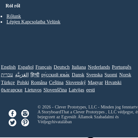
Ról ről
Rólunk
Lépjen Kapcsolatba Velünk
English
Español
Français
Deutsch
Italiana
Nederlands
Português
עברית
العَرَبِيَّة
हिन्दी
ру́сский язы́к
Dansk
Svenska
Suomi
Norsk
Türkçe
Polski
Româna
Ceština
Slovenský
Magyar
Hrvatski
български
Lietuvos
Slovenščina
Latvijas
eesti
© 2026 - Clever Prototypes, LLC - Minden jog fenntartv
A StoryboardThat a
Clever Prototypes , LLC
védjegye, é
bejegyzett az Egyesült Államok Szabadalmi és
Védjegyhivatalában