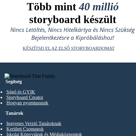
Több mint
40 millió
storyboard készült
Nincs Letöltés, Nincs Hitelkártya és Nincs Szükség
Bejelentkezésre a Kipróbáláshoz!
KÉSZÍTSD EL AZ ELSŐ STORYBOARDOMAT
Segítség
Súgó és GYIK
Storyboard Creator
Hogyan nyomtassunk
Tanárok
Ingyenes Verzió Tanároknak
Kerületi Csomagok
Iskolai Könyvtárak és Médiaközpontok