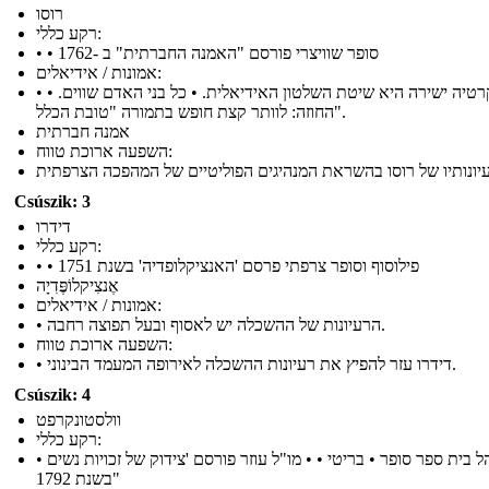
רוסו
רקע כללי:
• • סופר שוויצרי פורסם "האמנה החברתית" ב -1762
אמונות / אידיאלים:
• דמוקרטיה ישירה היא שיטת השלטון האידיאלית. • כל בני האדם שווים. •
החוזה: לוותר קצת חופש בתמורה "טובת הכלל".
אמנה חברתית
השפעה ארוכת טווח:
Csúszik: 3
דידרו
רקע כללי:
• • פילוסוף וסופר צרפתי פרסם 'האנציקלופדיה' בשנת 1751
אֶנצִיקלוֹפֶּדִיָה
אמונות / אידיאלים:
• הרעיונות של ההשכלה יש לאסוף ובעל תפוצה רחבה.
השפעה ארוכת טווח:
• דידרו עזר להפיץ את רעיונות ההשכלה לאירופה המעמד הבינוני.
Csúszik: 4
וולסטונקרפט
רקע כללי:
• מנהל בית ספר סופר • בריטי • • מו"ל עוזר פורסם 'צידוק של זכויות נשים
"בשנת 1792