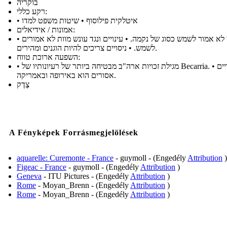
בוקריה
רקע כללי:
• איטלקית פילוסוף • שיטות משפט למדו
אמונות / אידיאלים:
• חוקי לא אמור לשמש כסוג של נקמה. • עינויים ונגד עונש מוות לא אמורים
לשמש. • ניסויים צריכים להיות הוגנים ומהירים.
השפעה ארוכת טווח:
• מגילת זכויות ארה"ב מבטיחה ביותר של רעיונותיו של Becarria. • העינויים
אסורים הוא באירופה ובאמריקה.
צֶדֶק
A Fényképek Forrásmegjelölések
aquarelle: Curemonte - France
- guymoll - (Engedély
Attribution
)
Figeac - France
- guymoll - (Engedély
Attribution
)
Geneva
- ITU Pictures - (Engedély
Attribution
)
Rome
- Moyan_Brenn - (Engedély
Attribution
)
Rome
- Moyan_Brenn - (Engedély
Attribution
)