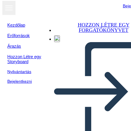
Beje
HOZZON LÉTRE EGY
Kezdőlap
FORGATÓKÖNYVET
Erőforrások
Árazás
Hozzon Létre egy
Storyboard
Nyilvántartás
Bejelentkezni