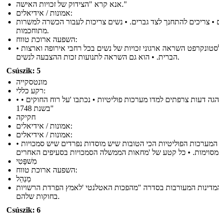
אנא קרא "הצידוק של זכויות האישה."
אמונות / אידיאלים:
 • צריכים להתחנך לצד גברים. • נשים צריכות לעבור הכשרה למשרות
מתוחכמות.
השפעה ארוכת טווח:
• וולסטונקרפט השראה ארגוני זכויות של נשים בכל רחבי אירופה וארצות
הברית. • הוא גם השראה לתנועות זכות ההצבעה לנשים.
Csúszik: 5
מונטסקייה
רקע כללי:
• • סופר והגה דעות צרפתים למדו מערכות פוליטיות • נכתבו 'על רוח החוקים
"בשנת 1748
חקיקה
אמונות / אידיאלים:
אמונות / אידיאלים:
• המערכות הפוליטיות הכי הטובות שיש מוסדות נפרדים שיש סמכויות
בסעיפים האחרים
מִשׁפָּטִי
השפעה ארוכת טווח:
מְנַהֵל
מדינות המעורבות בסדרה "מהפכות האטלנטי 'לאמץ הפרדת הרשויות
בחוקות שלהם.
Csúszik: 6