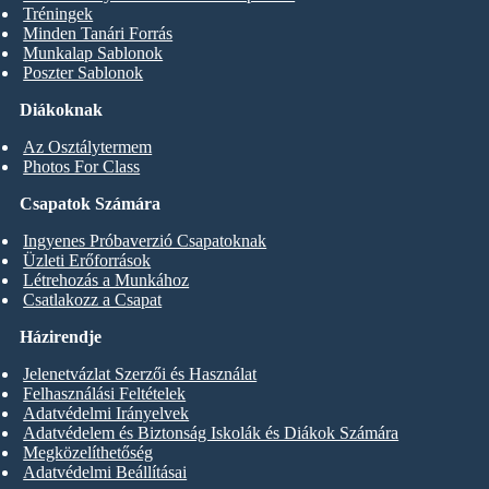
Tréningek
Minden Tanári Forrás
Munkalap Sablonok
Poszter Sablonok
Diákoknak
Az Osztálytermem
Photos For Class
Csapatok Számára
Ingyenes Próbaverzió Csapatoknak
Üzleti Erőforrások
Létrehozás a Munkához
Csatlakozz a Csapat
Házirendje
Jelenetvázlat Szerzői és Használat
Felhasználási Feltételek
Adatvédelmi Irányelvek
Adatvédelem és Biztonság Iskolák és Diákok Számára
Megközelíthetőség
Adatvédelmi Beállításai