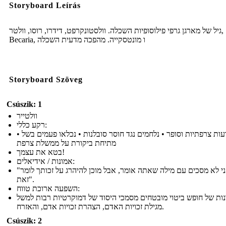
Storyboard Leírás
גיל של מארגן גרפי פילוסופיות השכלה. וולסטונקרפט, דידרו, רוסו, וולטר,
Becaria, ו מונטסקייה. מהפכה מדעית השכלה
Storyboard Szöveg
Csúszik: 1
וולטייר
רקע כללי:
• הוגה דעות צרפתיות וסופר • נלחמים נגד חוסר סובלנות • נכלאו פעמים בשל
מתיחת ביקורת על ממשלת צרפת
בטא את עצמך!
אמונות / אידיאלים:
"אני לא מסכים עם מילה שאתה אומר, אבל מוכן להיהרג על זכותך לומר
זאת".
השפעה ארוכת טווח:
נות של חופש ביטוי מובטחים מסמכי היסוד של דמוקרטיות רבות למשל
מגילת זכויות האדם, הצהרת זכויות אדם, והאזרח.
Csúszik: 2