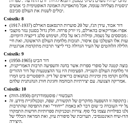
מחברים היו נועזים ניסיוני בסגנון; דוגמא להיות "זרם התודעה". ספרות
ניסטית מצליחה עגומה, אבל מתאפיינת האמונה האופטימית כי אנשים
יכולים לשנות את העולם סביבם.
Csúszik: 8
דור אבוד, עידן הג'ז, של 20 סוערות הרנסאנס הארלם (1917-1937)
פרו-אמריקאים בהארלם, ניו יורק פרחה. חלק גדול בסגנון נגזר מקצבי
מבוססים על נשמה, ומילות ג'אז על בלוז, ושימוש סלנג דיקציה היומיום.
ות אלו הצטלבו עם איסור, תגובות מלחמת העולם הראשונה, ואת חיי
די לייצר תרבות מתקדמת אנרגטית.
Csúszik: 9
דור הביט (1950-1965)
וצה קטנה של סופרי ספרות אשר בחנה והשפיעה תרבות האמריקנית,
 מלחמת העולם השנייה. הפעימות היו נגד ההצטנעות של דור ההורים
להם וקדמו מין ומיניות כנושאים בריאים של דיון. היפסטרים ביט המרו
אמריקה הצנועה. עם יצירתיות הבוהמה וחגיגת חורג הנהנתנית שלהם.
Csúszik: 10
העכשווי / פוסטמודרניזם (1950-הווה)
בתקופה זו הושפעה מחקרים של תקשורת, שפה, וטכנולוגיית מידע. זה
ל ידי העובדה כי שום דבר לא באמת "ייחודי" ואת התפיסה שהתרבות
נו כפילויות עצמו בלי סוף. צורות וטכניקות ספרותיות חדשות התמקדו
הדו-שיח האינטנסיבי, תערובת של סיפורת עיון, ואת המראה הכללי של
היצירה.