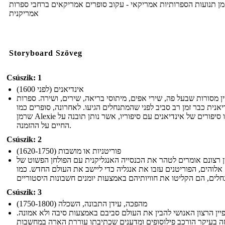
זמן תנועות הספרותיות אמריקאי - עקוב סופרים אמריקאים ברחבי ספרות
אמריקנית
Storyboard Szöveg
Csúszik: 1
אינדיאנים (לפני 1600)
ן מסורות שבעל פה, שירי אפים, מיתוסי בריאה, שירים, ושירה. ספרות
יאנית כבר זמן רב סביב לפני שהמתנחלים הגיעו. לאחרונה, סופרים כמו
שרמן Alexie החיו סיפורים של אינדיאנים עם סיפוריו, אשר נותן תובנה על
החיים על ההזמנה.
Csúszik: 2
פוריטניות או מושבות (1620-1750)
ן רצונם אומרים לטהר את הכנסייה האנגליקנית עם הפולחן הפשוט של
אלוהים, הפוריטנים עזבו את אנגליה כדי ליישב את העולם החדש. כמו
Csúszik: 3
מהפכה, עידן התבונה, השכלה (1750-1800)
יין הרצון האנושי להבין את העולם סביבם באמצעות סיבה ולא אמונה.