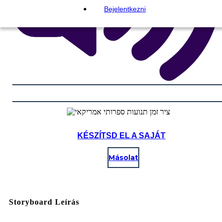
Bejelentkezni
KÉSZÍTSD EL A SAJÁT
Másolat
Storyboard Leírás