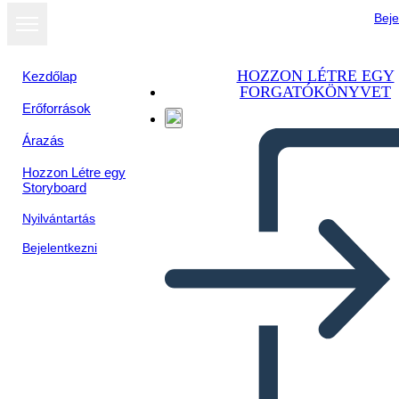
Beje
HOZZON LÉTRE EGY
Kezdőlap
FORGATÓKÖNYVET
Erőforrások
Árazás
Hozzon Létre egy
Storyboard
Nyilvántartás
Bejelentkezni