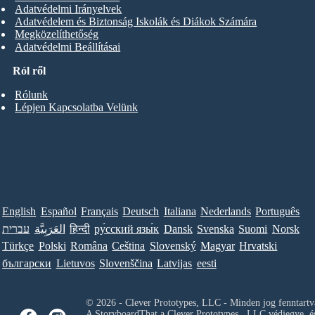
Adatvédelmi Irányelvek
Adatvédelem és Biztonság Iskolák és Diákok Számára
Megközelíthetőség
Adatvédelmi Beállításai
Ról ről
Rólunk
Lépjen Kapcsolatba Velünk
English
Español
Français
Deutsch
Italiana
Nederlands
Português
Norsk
Suomi
Svenska
Dansk
ру́сский язы́к
हिन्दी
العَرَبِيَّة
עברית
Türkçe
Polski
Româna
Ceština
Slovenský
Magyar
Hrvatski
български
Lietuvos
Slovenščina
Latvijas
eesti
© 2026 - Clever Prototypes, LLC - Minden jog fenntartv
A StoryboardThat a
Clever Prototypes , LLC
védjegye, é