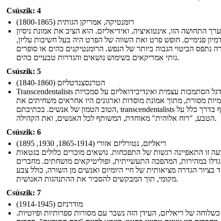
Csúszik: 4
רומנטיקה, אמריקן הגותית (1800-1865)
ערך התחושה הזו, אינטואיציה, ואידיאליזם. הוא הציב את אמונת ניסיון
דמיון פנימיים. חופש פרט ואת השווה של הפרט היה בעל חשיבות עליון,
ה נתפס הביטוי הגבוה ביותר של הנפש. הרומנטיקנים כהים או סופרים
גותי אמריקאים בשימוש נושאים והגדרות טבעיים כהים.
Csúszik: 5
הטרנסצנדטליזם (1840-1860)
Transcendentalists דגל הסתמכות עצמית ואינדיבידואליזם על סמכויות
מיות מסורת, מתוך אמונת מוסדות וארגונים היו אחראים משחיתים את
הטוב הטמון של אנשים. בכתיבתם, transcendentalists משתקף בדרך כלל על
הטבע, "רוח אלוהית" מאוחדת, המשותף לכל האנשים, ואת הקהילה.
Csúszik: 6
ריאליזם, נטורליזם אזורי (1865-1914, 1930, 1895)
עה זו התאפיינה רגשות של התפכחות. נושאים מוכרים כלולים בגטאות
גדלו במהירות, המהפכה התעשייתית, ופוליטיקאים מושחתים. מחברים
בציור הגדרה מציאותית של חיי היומיום ואנשים מן השורה, כולל צבע
מקומי, תוך המבקשים להסביר את ההתנהגות האנושית.
Csúszik: 7
מודרניזם (1914-1945)
שלוחה של ריאליזם, העידן הזה נשבר עם מסורות ספרותיות ופיוטיות.