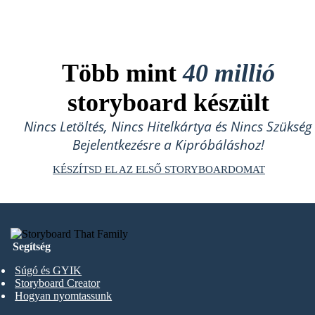
Több mint
40 millió
storyboard készült
Nincs Letöltés, Nincs Hitelkártya és Nincs Szükség
Bejelentkezésre a Kipróbáláshoz!
KÉSZÍTSD EL AZ ELSŐ STORYBOARDOMAT
Segítség
Súgó és GYIK
Storyboard Creator
Hogyan nyomtassunk