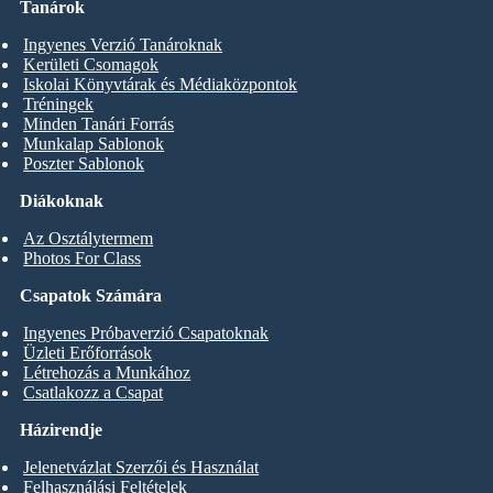
Tanárok
Ingyenes Verzió Tanároknak
Kerületi Csomagok
Iskolai Könyvtárak és Médiaközpontok
Tréningek
Minden Tanári Forrás
Munkalap Sablonok
Poszter Sablonok
Diákoknak
Az Osztálytermem
Photos For Class
Csapatok Számára
Ingyenes Próbaverzió Csapatoknak
Üzleti Erőforrások
Létrehozás a Munkához
Csatlakozz a Csapat
Házirendje
Jelenetvázlat Szerzői és Használat
Felhasználási Feltételek