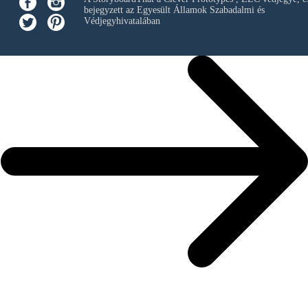
bejegyzett az Egyesült Államok Szabadalmi és
Védjegyhivatalában