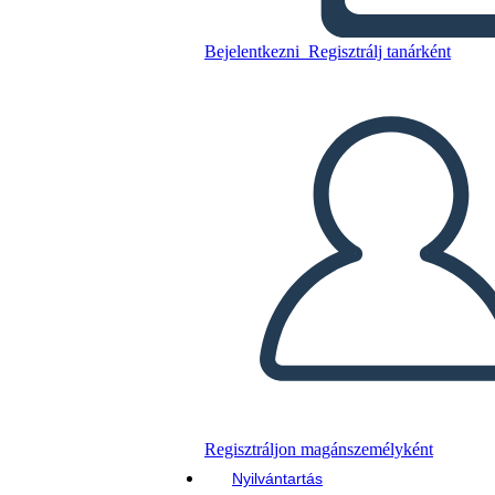
ציר זמן תנועות ספרותי אמריקאי
Bejelentkezni
Regisztrálj tanárként
Másolja ezt a forgatókönyvet
KÉSZÍTSEN EGY STORYBOARDOT
DIAVETÍTÉS LEJÁTSZÁSA
OLVASS NEKEM
Regisztráljon magánszemélyként
Nyilvántartás