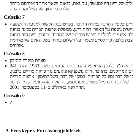
לים של רייגן היו למעשה; עם זאת, בנאום נשאר אחד המפורסם ביותר
שלו לגבי הסוף של המלחמה הקרה.
Csúszik: 7
ייגן טלטלה הרבה במזרח התיכון, בפרט בכל הקשור למניעת ההשפעה
יטית נוספת על האזור. תחת רייגן, ממשלת ארצות הברית ממנה כוחות
לה אפגניים להילחם כיבוש סובייטי של המדינה. בנוסף, רייגן היה כוחות
בת בלבנון כדי לסייע לשמור על השלום באזור בשל האיום של מלחמת
אזרחים.
Csúszik: 8
סוגיות במזרח התיכון
נוכחות ארה"ב בלבנון הביא פיגוע נגד בסיס הנחתים בשנת 1983, נהרגו 241
ים אמריקנים. בתגובה, רייגן גושפנקא פיגועים נגד כוחות סוריים בלבנון,
ו של דבר נסוג כל הכוחות. בסופו של דבר, בשל המימון "ארצות הברית
של הכוחות המיליטנטיים אפגניסטן, זה הוליד אל-קאעידה, מי ילך על
ההתקפה בארה"ב ב -11 בספטמבר, 2001.
Csúszik: 0
?
A Fényképek Forrásmegjelölések