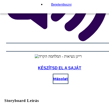
Bejelentkezni
KÉSZÍTSD EL A SAJÁT
Másolat
Storyboard Leírás