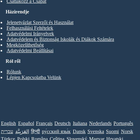
Csatlakozz a Csapat
Házirendje
Jelenetvázlat Szerzői és Használat
Felhasználási Feltételek
Adatvédelmi Irányelvek
Adatvédelem és Biztonság Iskolák és Diákok Számára
Megközelíthetőség
Adatvédelmi Beállításai
Ról ről
Rólunk
Lépjen Kapcsolatba Velünk
English
Español
Français
Deutsch
Italiana
Nederlands
Português
Norsk
Suomi
Svenska
Dansk
ру́сский язы́к
हिन्दी
العَرَبِيَّة
עברית
Türkçe
Polski
Româna
Ceština
Slovenský
Magyar
Hrvatski