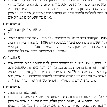
 לחתור תחת הממשלה המרקסיסטית-קומוניסטית בניקרגואה, ארצות
מאומן המהפכה, או הקונטראס, כדי להילחם בהם. האימון מומן על ידי
נשק הסודי לאיראן שנועדו לעודד את שחרור בני ערובה אמריקנית. כל
ה בשם להילחם ולאבד השפעה קומוניסטית אמריקה, אשר רייגן האמין
איים על אינטרסים אמריקאים.
Csúszik: 4
פרשת איראן-קונטראס
?
בשנת 1984, הקונגרס גילה מידע על משימות אלה סוד, ואסר סיוע הקונטראס.
הפעולות והאשמות מכן הפכו ציבור בממשל רייגן 1986. מתמודד ביקורת רבה,
ופו של דבר, רייגן טען שלא ידע על המשימות. אוליבר נורה, הסגן הימי
שפקח על המשימות, לקח את כל האשמה.
Csúszik: 5
ב -12 ביוני, 1987, רייגן הגיע במערב ברלין. לפני הגעתו, רבים הברלינאים
 את התנגדותם בתוקף הגעתו. בכל מקרה, רייגן הגיע ונתן לשמצה שלו,
ורע את החומה הזאת!" נאום התייחסות חומת ברלין, אשר הפך לסמל
לאומי של המתרס בין המזרח הסובייטי למערב הדמוקרטי. בנאומו, ובא
בתביעות לסיים את מירוץ החימוש ולשחרר את העיר המחולקת.
Csúszik: 6
נאום שער ברנדנבורג
ו של רייגן בשער ברנדנבורג היה השפעה מועטה או משמעות בזמן. עם
זאת, בשנת 1989, חומת ברלין נפלה, ורבים נראים לנאומו של רייגן
יקטור מנע שהקיר צריך ושיבוא למטה. יש מחלוקת לגבי כמה להשפיע