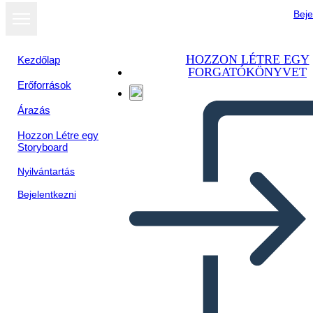
Beje
HOZZON LÉTRE EGY
Kezdőlap
FORGATÓKÖNYVET
Erőforrások
Árazás
Hozzon Létre egy
Storyboard
Nyilvántartás
Bejelentkezni