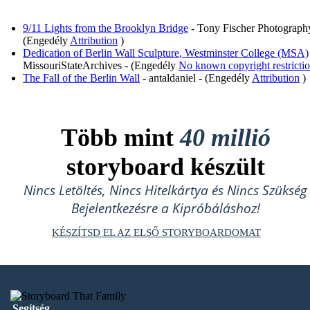
9/11 Lights from the Brooklyn Bridge
- Tony Fischer Photograph
(Engedély
Attribution
)
Dedication of Berlin Wall Sculpture, Westminster College (MSA)
MissouriStateArchives - (Engedély
No known copyright restricti
The Fall of the Berlin Wall
- antaldaniel - (Engedély
Attribution
)
Több mint
40 millió
storyboard készült
Nincs Letöltés, Nincs Hitelkártya és Nincs Szükség
Bejelentkezésre a Kipróbáláshoz!
KÉSZÍTSD EL AZ ELSŐ STORYBOARDOMAT
Segítség