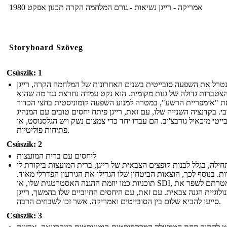
1980 אמריקה - רייגן נשיאות - גורם המלחמה הקרה תכנון אפקט
Storyboard Szöveg
Csúszik: 1
נטרל את השפעה סובייטית בשנים האחרונות של המלחמה הקרה, רייגן
צטברות גדולה של גנות מקומית. הוא נקט עמדה נחרצת נגד מה שהוא
 "אימפריית הרשע", במטרה למנוע השפעה קומוניסטית בחצי הכדור
. בקדנציה השנייה שלו, עם זאת, רייגן פיתח יחסים טובים עם המנהיג
ייטי מיכאיל גורבצ'וב. הם עבדו יחד כדי צמצום נשק ויש הגלסנוסט, או
פתיחות פוליטיות.
Csúszik: 2
ליחסים עם ברית המועצות
חילה, בגלל לבנות קופצים הצבאית של רייגן, ברית המועצות ביקורת לו
ת. בנוסף לכך, הוצאות הביטחון שלו הגדילו את הגירעון הפדרלי מאוד.
תוכניות כמו יוזמת ההגנה האסטרטגית שלו, או SDI, שמטרתם לשפר את
ולוגיית הגנה צבאית. עם זאת, עם היחסים החיוביים שלו בהמשך, רייגן
סייעו להביא שלום בין הסובייטים ואמריקה, אשר זכו לשבחים הרבה.
Csúszik: 3