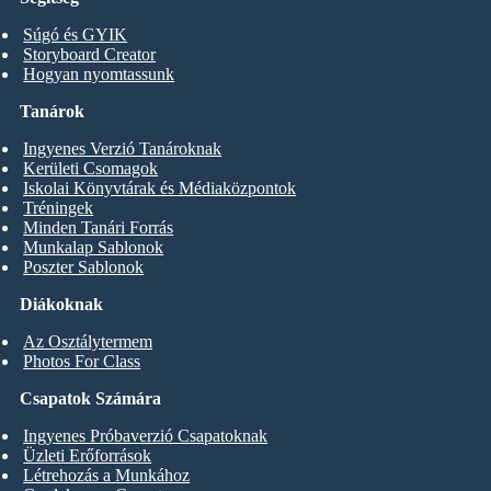
Súgó és GYIK
Storyboard Creator
Hogyan nyomtassunk
Tanárok
Ingyenes Verzió Tanároknak
Kerületi Csomagok
Iskolai Könyvtárak és Médiaközpontok
Tréningek
Minden Tanári Forrás
Munkalap Sablonok
Poszter Sablonok
Diákoknak
Az Osztálytermem
Photos For Class
Csapatok Számára
Ingyenes Próbaverzió Csapatoknak
Üzleti Erőforrások
Létrehozás a Munkához