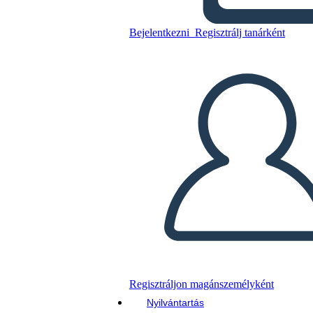
רייגן נשיאות - המלחמה הקרה
Bejelentkezni
Regisztrálj tanárként
Másolja ezt a forgatókönyvet
KÉSZÍTSEN EGY STORYBOARDOT
DIAVETÍTÉS LEJÁTSZÁSA
OLVASS NEKEM
Regisztráljon magánszemélyként
Nyilvántartás