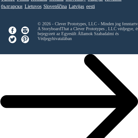
български
Lietuvos
Slovenščina
Latvijas
eesti
© 2026 - Clever Prototypes, LLC - Minden jog fenntartv
A StoryboardThat a
Clever Prototypes , LLC
védjegye, é
bejegyzett az Egyesült Államok Szabadalmi és
Védjegyhivatalában