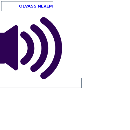
OLVASS NEKEM