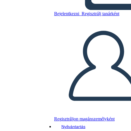
הירח הוא למטה מגרש תרשים
Bejelentkezni
Regisztrálj tanárként
Másolja ezt a forgatókönyvet
KÉSZÍTSEN EGY STORYBOARDOT
DIAVETÍTÉS LEJÁTSZÁSA
OLVASS NEKEM
Regisztráljon magánszemélyként
Nyilvántartás