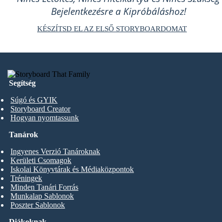
Bejelentkezésre a Kipróbáláshoz!
KÉSZÍTSD EL AZ ELSŐ STORYBOARDOMAT
Segítség
Súgó és GYIK
Storyboard Creator
Hogyan nyomtassunk
Tanárok
Ingyenes Verzió Tanároknak
Kerületi Csomagok
Iskolai Könyvtárak és Médiaközpontok
Tréningek
Minden Tanári Forrás
Munkalap Sablonok
Poszter Sablonok
Diákoknak