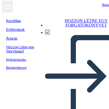
Beje
HOZZON LÉTRE EGY
Kezdőlap
FORGATÓKÖNYVET
Erőforrások
Árazás
Hozzon Létre egy
Storyboard
Nyilvántartás
Bejelentkezni