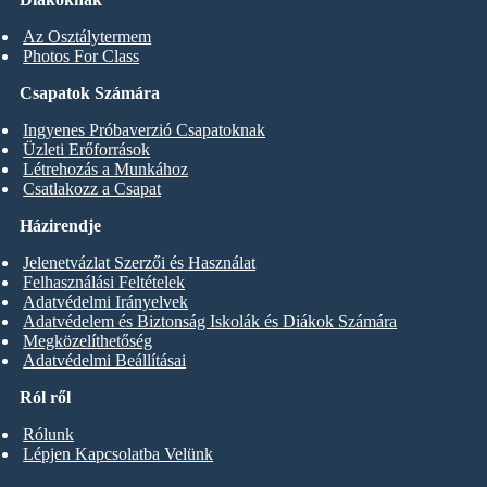
Az Osztálytermem
Photos For Class
Csapatok Számára
Ingyenes Próbaverzió Csapatoknak
Üzleti Erőforrások
Létrehozás a Munkához
Csatlakozz a Csapat
Házirendje
Jelenetvázlat Szerzői és Használat
Felhasználási Feltételek
Adatvédelmi Irányelvek
Adatvédelem és Biztonság Iskolák és Diákok Számára
Megközelíthetőség
Adatvédelmi Beállításai
Ról ről
Rólunk
Lépjen Kapcsolatba Velünk