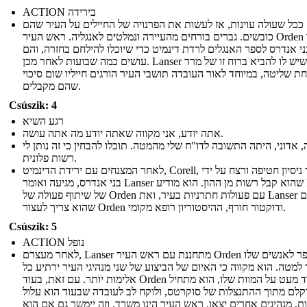
ACTION בירידה
ככל שעולה עוינות, אז לעשות את הפרנויה של החיילים על העיר שהם
כובשים. גברים בורחים מהעיירה ונמלטים לאנגליה. ראש העיר Orden אומר
ני אנדרס לספר האנגלים לרדת דינמיט כדי שיוכלו להילחם בחזרה, והם
עושים כמה שבועות לאחר מכן. Lanser יודע שיש לו להביא ברוח זו של מרד
ת שליטה, במיוחד לאור העובדה תושבי העיר הורגים חייליו שום סיכוי
שהם מקבלים.
Csúszik: 4
רגע השיא
אתה יודע, אני מקווה שאתה יודע מה אתה עושה.
, אדוני, היתה התשובה לדו"ח שלי מהמטה. תוכלו להבחין כי זה נותן לי
רשות פלונית.
לאחר המצנחים עם ירידת הדינמיט, Corell, ששרד ניסיון חטיפה ורצח על ידי
בני אנדרס, מגיעה ואומר Lanser שהוא קבל רשות מן ההון. הוא מודיע Lanser
של שיתוף פעולה של Orden עם פעולות חתרניות בעיר, ואת Lanser מסכם
שהוא צריך לעצור Orden ודוקטור חורף, ההיסטוריון רופא מקומי.
Csúszik: 5
ACTION נופל
לאחר מעצרם, Lanser מתחננת עם ראש העיר Orden לספר לאנשים שלו
למטה. הוא מקווה כי האיום של הביצוע של שני מנהיגי העיר ירתיע כל
אלימות יותר. עם זאת, בעוד Orden חרד מעט על המוות שלו, הוא מתחיל
קלם מתוך ההתנצלות של סוקרטס, ולוקח לב לעובדה שבעוד הוא עלול
ת, מנהיגים אחרים יצאו. ראש העיר הינו משרד, וזה יימשך גם אם הוא