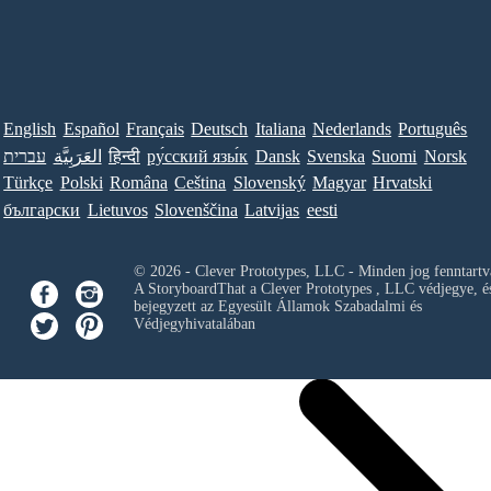
English
Español
Français
Deutsch
Italiana
Nederlands
Português
Norsk
Suomi
Svenska
Dansk
ру́сский язы́к
हिन्दी
العَرَبِيَّة
עברית
Türkçe
Polski
Româna
Ceština
Slovenský
Magyar
Hrvatski
български
Lietuvos
Slovenščina
Latvijas
eesti
© 2026 - Clever Prototypes, LLC - Minden jog fenntartv
A StoryboardThat a
Clever Prototypes , LLC
védjegye, é
bejegyzett az Egyesült Államok Szabadalmi és
Védjegyhivatalában