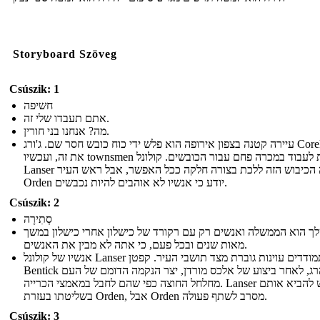
Storyboard Szöveg
Csúszik: 1
חשיפה
אתם תעבדו שלי זה.
מה? אנחנו בני חורין.
עיירה קטנה בצפון אירופה הוא פלש ידי כוח כובש חסר שם. ג'ורג Corell סידר
את זה, ועכשיו townsmen נאלצות לעבוד במכרה פחם עבור הכובשים. קולונל
Lanser רוצה הכיבוש הזה ללכת בצורה חלקה ככל האפשר, אבל ראש העיר
Orden יודע כי אנשיו לא אוהבים להיות נכבשים.
Csúszik: 2
סְתִירָה
ך הוא הממשלה ואנשים רק עם רקורד של כישלון אחרי כישלון במשך
מאות שנים ובכל פעם, כי אתה לא מבין את האנשים.
אנשיו של קולונל Lanser מתמודדים עוינות גוברת מצד תושבי העיר. קפטן
Bentick הוא נהרג, לאחר ביצוע של אלכס מורדן, יצר הנקמה הדומם של העם
מחלחל החוצה כפי שהם לחבל במאמצי הכרייה. Lanser מבקש להביא אותם
בשליטתו בעזרת Orden, אבל Orden מסרב לשתף פעולה.
Csúszik: 3