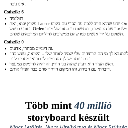
אינו נוכח.
Csúszik: 6
רזולוציה
פיצוץ יוצא, ואת Lanser יודע שהוא חייב ללכת עד הסוף עם ביצוע Orden
וחורף כעונש. Orden מסיים מלימודו של התנצלות, בנחישות כי החוב של מותו
תשולם על ידי אנשים כמו שהם ממשיכים להילחם המדכאים שלהם.
Csúszik: 0
זה דינמיט מסחרי, אדונים.
"אני להתנבא לך מי הם הרוצחים שלי שמיד לאחר שלי -. היציאה, עונש כה
כבד יותר יש לך הנגרמים לי בוודאי מחכים לכם '
ראש העיר הוא רעיון שהגה בני חורין. זה יהיה להימלט ממעצר.
דיברתי עם הבירה. זהו המקום היחיד שהם כבר הפילו אותם.
Több mint
40 millió
storyboard készült
Nincs Letöltés, Nincs Hitelkártya és Nincs Szükség