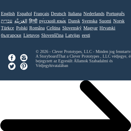
English
Español
Français
Deutsch
Italiana
Nederlands
Português
עברית
العَرَبِيَّة
हिन्दी
ру́сский язы́к
Dansk
Svenska
Suomi
Norsk
Türkçe
Polski
Româna
Ceština
Slovenský
Magyar
Hrvatski
български
Lietuvos
Slovenščina
Latvijas
eesti
© 2026 - Clever Prototypes, LLC - Minden jog fenntartv
A StoryboardThat a
Clever Prototypes , LLC
védjegye, é
bejegyzett az Egyesült Államok Szabadalmi és
Védjegyhivatalában