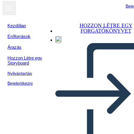
Beje
HOZZON LÉTRE EGY
Kezdőlap
FORGATÓKÖNYVET
Erőforrások
Megtekintés
Árazás
diavetítésként
Hozzon Létre egy
Storyboard
Nyilvántartás
Bejelentkezni
מפת סיפור - תיבות כניסה