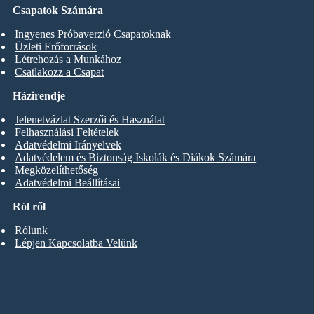
Csapatok Számára
Ingyenes Próbaverzió Csapatoknak
Üzleti Erőforrások
Létrehozás a Munkához
Csatlakozz a Csapat
Házirendje
Jelenetvázlat Szerzői és Használat
Felhasználási Feltételek
Adatvédelmi Irányelvek
Adatvédelem és Biztonság Iskolák és Diákok Számára
Megközelíthetőség
Adatvédelmi Beállításai
Ról ről
Rólunk
Lépjen Kapcsolatba Velünk