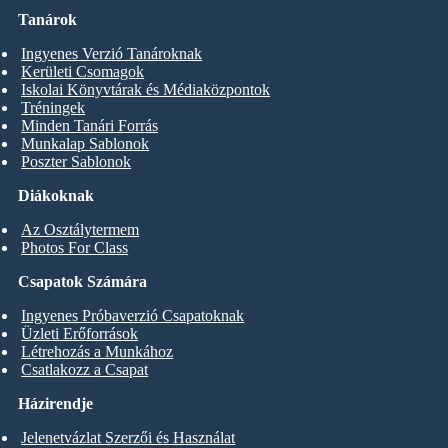
Tanárok
Ingyenes Verzió Tanároknak
Kerületi Csomagok
Iskolai Könyvtárak és Médiaközpontok
Tréningek
Minden Tanári Forrás
Munkalap Sablonok
Poszter Sablonok
Diákoknak
Az Osztálytermem
Photos For Class
Csapatok Számára
Ingyenes Próbaverzió Csapatoknak
Üzleti Erőforrások
Létrehozás a Munkához
Csatlakozz a Csapat
Házirendje
Jelenetvázlat Szerzői és Használat