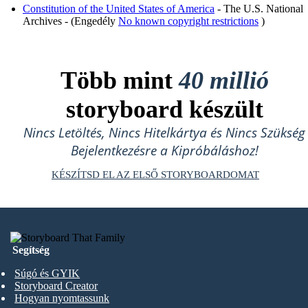
Constitution of the United States of America
- The U.S. National
Archives - (Engedély
No known copyright restrictions
)
Több mint
40 millió
storyboard készült
Nincs Letöltés, Nincs Hitelkártya és Nincs Szükség
Bejelentkezésre a Kipróbáláshoz!
KÉSZÍTSD EL AZ ELSŐ STORYBOARDOMAT
Segítség
Súgó és GYIK
Storyboard Creator
Hogyan nyomtassunk