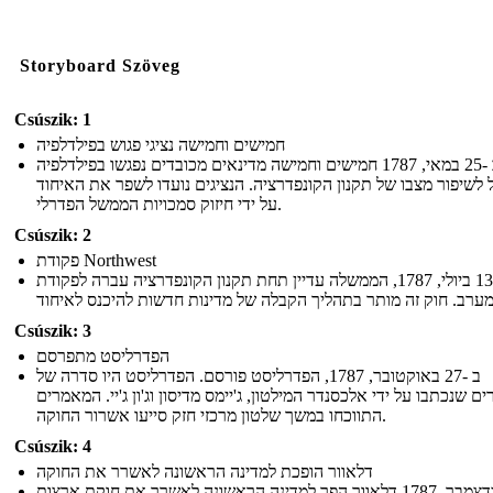
Storyboard Szöveg
Csúszik: 1
חמישים וחמישה נציגי פגוש בפילדלפיה
ב -25 במאי, 1787 חמישים וחמישה מדינאים מכובדים נפגשו בפילדלפיה
 לשיפור מצבו של תקנון הקונפדרציה. הנציגים נועדו לשפר את האיחוד
על ידי חיזוק סמכויות הממשל הפדרלי.
Csúszik: 2
פקודת Northwest
ב -13 ביולי, 1787, הממשלה עדיין תחת תקנון הקונפדרציה עברה לפקודת
Csúszik: 3
הפדרליסט מתפרסם
ב -27 באוקטובר, 1787, הפדרליסט פורסם. הפדרליסט היו סדרה של
ם שנכתבו על ידי אלכסנדר המילטון, ג'יימס מדיסון וג'ון ג'יי. המאמרים
התווכחו במשך שלטון מרכזי חזק סייעו אשרור החוקה.
Csúszik: 4
דלאוור הופכת למדינה הראשונה לאשרר את החוקה
ב -7 בדצמבר, 1787 דלאוור הפך למדינה הראשונה לאשרר את חוקת ארצות