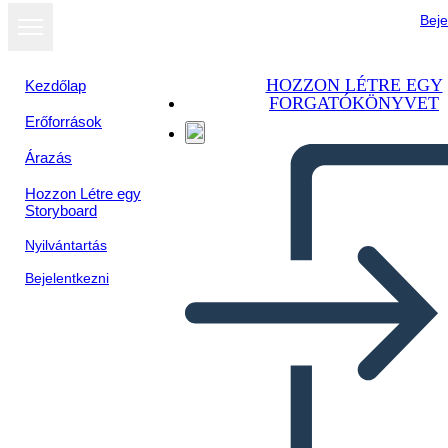
Beje
HOZZON LÉTRE EGY
Kezdőlap
FORGATÓKÖNYVET
Erőforrások
Árazás
Hozzon Létre egy
Storyboard
Nyilvántartás
Bejelentkezni
חוקתי אמנת ציר זמן