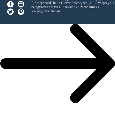
A StoryboardThat a
Clever Prototypes , LLC
védjegye, é
bejegyzett az Egyesült Államok Szabadalmi és
Védjegyhivatalában