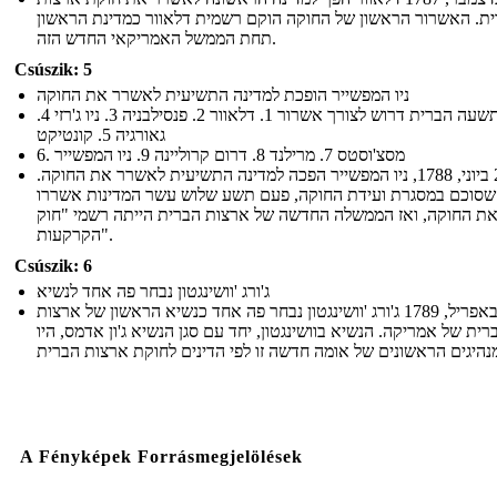
ת. האשרור הראשון של החוקה הוקם רשמית דלאוור כמדינת הראשון
תחת הממשל האמריקאי החדש הזה.
Csúszik: 5
ניו המפשייר הופכת למדינה התשיעית לאשרר את החוקה
תשעה הברית דרוש לצורך אשרור 1. דלאוור 2. פנסילבניה 3. ניו ג'רזי 4.
גאורגיה 5. קונטיקט
6. מסצ'וסטס 7. מרילנד 8. דרום קרוליינה 9. ניו המפשייר
ב -21 ביוני, 1788, ניו המפשייר הפכה למדינה התשיעית לאשרר את החוקה.
שסוכם במסגרת ועידת החוקה, פעם תשע שלוש עשר המדינות אשררו
ת החוקה, ואז הממשלה החדשה של ארצות הברית הייתה רשמי "חוק
הקרקעות".
Csúszik: 6
ג'ורג 'וושינגטון נבחר פה אחד לנשיא
ב -30 באפריל, 1789 ג'ורג 'וושינגטון נבחר פה אחד כנשיא הראשון של ארצות
רית של אמריקה. הנשיא בוושינגטון, יחד עם סגן הנשיא ג'ון אדמס, היו
A Fényképek Forrásmegjelölések