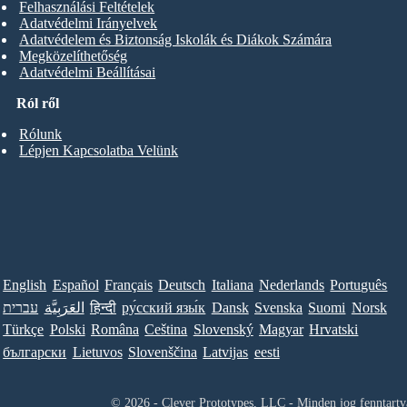
Felhasználási Feltételek
Adatvédelmi Irányelvek
Adatvédelem és Biztonság Iskolák és Diákok Számára
Megközelíthetőség
Adatvédelmi Beállításai
Ról ről
Rólunk
Lépjen Kapcsolatba Velünk
English
Español
Français
Deutsch
Italiana
Nederlands
Português
עברית
العَرَبِيَّة
हिन्दी
ру́сский язы́к
Dansk
Svenska
Suomi
Norsk
Türkçe
Polski
Româna
Ceština
Slovenský
Magyar
Hrvatski
български
Lietuvos
Slovenščina
Latvijas
eesti
© 2026 - Clever Prototypes, LLC - Minden jog fenntartv