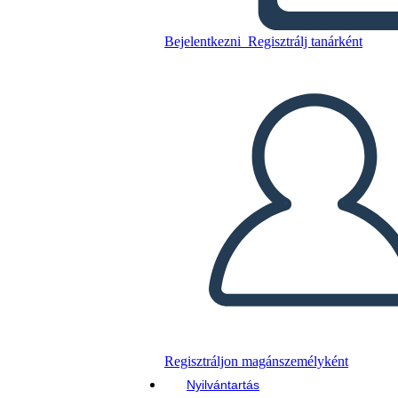
Bejelentkezni
Regisztrálj tanárként
Másolja ezt a forgatókönyvet
KÉSZÍTSEN EGY STORYBOARDOT
DIAVETÍTÉS LEJÁTSZÁSA
OLVASS NEKEM
Regisztráljon magánszemélyként
Nyilvántartás