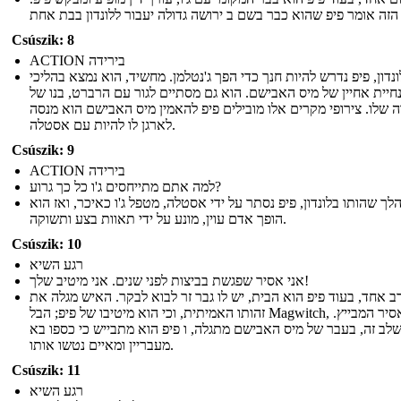
Csúszik: 8
ACTION בירידה
נדון, פיפ נדרש להיות חנך כדי הפך ג'נטלמן. מחשיד, הוא נמצא בהליכי
חיית אחיין של מיס האבישם. הוא גם מסתיים לגור עם הרברט, בנו של
 שלו. צירופי מקרים אלו מובילים פיפ להאמין מיס האבישם הוא מנסה
לארגן לו להיות עם אסטלה.
Csúszik: 9
ACTION בירידה
למה אתם מתייחסים ג'ו כל כך גרוע?
לך שהותו בלונדון, פיפ נסתר על ידי אסטלה, מטפל ג'ו כאיכר, ואז הוא
הופך אדם עוין, מונע על ידי תאוות בצע ותשוקה.
Csúszik: 10
רגע השיא
אני אסיר שפגשת בביצות לפני שנים. אני מיטיב שלך!
רב אחד, בעוד פיפ הוא הבית, יש לו גבר זר לבוא לבקר. האיש מגלה את
זהותו האמיתית, וכי הוא מיטיבו של פיפ; הבל Magwitch, והאסיר המבייץ.
לב זה, בעבר של מיס האבישם מתגלה, ו פיפ הוא מתבייש כי כספו בא
מעבריין ומאיים נטשו אותו.
Csúszik: 11
רגע השיא