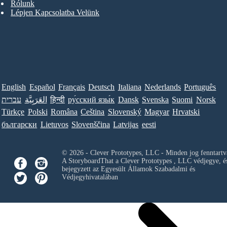
Rólunk
Lépjen Kapcsolatba Velünk
English
Español
Français
Deutsch
Italiana
Nederlands
Português
Norsk
Suomi
Svenska
Dansk
ру́сский язы́к
हिन्दी
العَرَبِيَّة
עברית
Türkçe
Polski
Româna
Ceština
Slovenský
Magyar
Hrvatski
български
Lietuvos
Slovenščina
Latvijas
eesti
© 2026 - Clever Prototypes, LLC - Minden jog fenntartv
A StoryboardThat a
Clever Prototypes , LLC
védjegye, é
bejegyzett az Egyesült Államok Szabadalmi és
Védjegyhivatalában