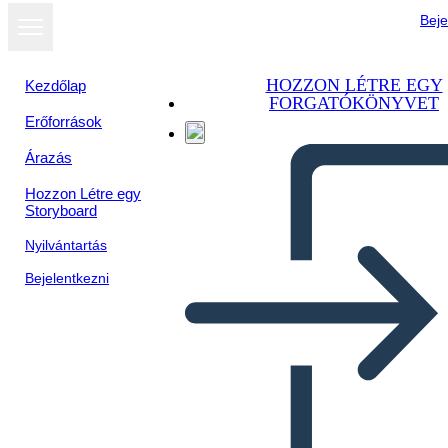
Beje
HOZZON LÉTRE EGY
Kezdőlap
FORGATÓKÖNYVET
Erőforrások
Árazás
Hozzon Létre egy
Storyboard
Nyilvántartás
Bejelentkezni