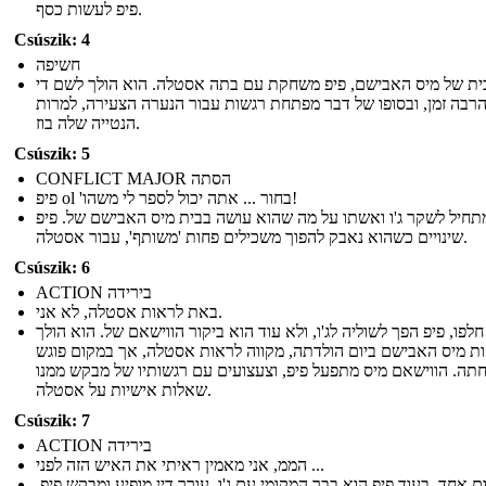
פיפ לעשות כסף.
Csúszik: 4
חשיפה
ית של מיס האבישם, פיפ משחקת עם בתה אסטלה. הוא הולך לשם די
רבה זמן, ובסופו של דבר מפתחת רגשות עבור הנערה הצעירה, למרות
הנטייה שלה בוז.
Csúszik: 5
CONFLICT MAJOR הסתה
פיפ ol 'בחור ... אתה יכול לספר לי משהו!
תחיל לשקר ג'ו ואשתו על מה שהוא עושה בבית מיס האבישם של. פיפ
שינויים כשהוא נאבק להפוך משכילים פחות 'משותף', עבור אסטלה.
Csúszik: 6
ACTION בירידה
באת לראות אסטלה, לא אני.
לפו, פיפ הפך לשוליה לג'ו, ולא עוד הוא ביקור הווישאם של. הוא הולך
ת מיס האבישם ביום הולדתה, מקווה לראות אסטלה, אך במקום פוגש
ה. הווישאם מיס מתפעל פיפ, וצעצועים עם רגשותיו של מבקש ממנו
שאלות אישיות על אסטלה.
Csúszik: 7
ACTION בירידה
הממ, אני מאמין ראיתי את האיש הזה לפני ...
ום אחד, בעוד פיפ הוא בבר המקומי עם ג'ו, עורך דין מופיע ומבקש פיפ.