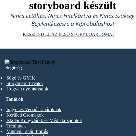
storyboard készült
Nincs Letöltés, Nincs Hitelkártya és Nincs Szükség
Bejelentkezésre a Kipróbáláshoz!
KÉSZÍTSD EL AZ ELSŐ STORYBOARDOMAT
Segítség
Súgó és GYIK
Storyboard Creator
Hogyan nyomtassunk
Tanárok
Ingyenes Verzió Tanároknak
Kerületi Csomagok
Iskolai Könyvtárak és Médiaközpontok
Tréningek
Minden Tanári Forrás