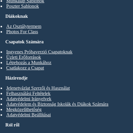
Munkalap Sablonok
Poszter Sablonok
Diákoknak
Az Osztálytermem
Photos For Class
Csapatok Számára
Ingyenes Próbaverzió Csapatoknak
Üzleti Erőforrások
Létrehozás a Munkához
Csatlakozz a Csapat
Házirendje
Jelenetvázlat Szerzői és Használat
Felhasználási Feltételek
Adatvédelmi Irányelvek
Adatvédelem és Biztonság Iskolák és Diákok Számára
Megközelíthetőség
Adatvédelmi Beállításai
Ról ről