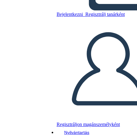
Bejelentkezni
Regisztrálj tanárként
סיכום תקוות גדולות
Másolja ezt a forgatókönyvet
KÉSZÍTSEN EGY STORYBOARDOT
DIAVETÍTÉS LEJÁTSZÁSA
OLVASS NEKEM
Regisztráljon magánszemélyként
Nyilvántartás