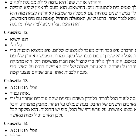
הזהרתי אותך, פיפ! היא גרמה לי לא מסוגלת לאהוב.
לך סטיס בית להתעמת מיס. הווישאם. הוא כועס להאמין שהיא הובילה
יו במשך שנים בלהיות עם אסטלה מי שמצא לאחרונה לצאת מזה היא
נשא לגבר אחר. ברגע שיש, האסטלה תתחיל קטטה עם מיס האבישם,
ואת האמת על המניפולציה שלה מתגלה.
Csúszik: 12
רגע השיא
סלח לי
 הרברט פיפ כבר חיים מעבר לאמצעים שלהם. פיפ ממציא תוכנית כדי
ו, אבל הוא יצטרך סכום נכבד של כסף. למרות המפגש האחרון שלו עם
בישם, הוא הולך אליה כדי להציל את חברו מפשיטת רגל. הוא מתמקח
חתו על עזרתה. הוא עוזב, שמלה של מיס האבישם תופס על האש. פיפ
מנסה לכבות אותו, עוזב שניהם נפצעו קשה.
Csúszik: 13
ACTION נופל
אתה עצור.
סה לעזור הבל לברוח בלונדון כשהם מבינים שהם עוקבים אחריו על ידי
ויבים הישנים של ההבל. בעת שנמלט על הנהר, מאבק מתפתח, והבל
 נפצע אנושות. על ערש דווי של הבל, פיפ יש התגלות. הוא משקר הבל
ולכן האדם יכול למות מאושר.
Csúszik: 14
ACTION נופל
אוי לא...