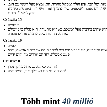
מותו של הבל, פיפ הולך למסלול מחריד. הוא נמצא מעל ראשו עם חוב.
 של חיים מעבר לאמצעים שלו הדביקו אותו, ויש לו התמוטטות כשהוא
נזרק לכלא '' חייבים.
Csúszik: 15
רזולוציה
הוא שקוע בחובות נופל למשכב. כשהוא מתעורר, הוא מגלה כי ג'ו שילם
את כל החובות שלו. הרברט נותן לו עבודה.
Csúszik: 16
רזולוציה
נה האחרונה, פיפ חוזר סטיס בית לאחר מותה של מיס האבישם, והוא
פוגש אסטלה. יחד הם יורדים מחזיקים ידיים.
Csúszik: 0
זהו ג'ק לא נבל ... אתה כל כך נפוץ!
תמיד הייתי שם בשבילך פיפ, ותמיד יהיה!
Több mint
40 millió