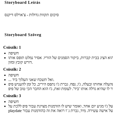
Storyboard Leírás
סיכום תקוות גדולות - צ'ארלס דיקנס
Storyboard Szöveg
Csúszik: 1
חשיפה
הוא הציג בבית קברות, ביקור הסמנים של הוריו. אסיר נמלט תופס אותו
דורש קובץ ומזון.
Csúszik: 2
חשיפה
... ואל תשכח שאני העלוך ביד.
העלה אחותו ובעלה, ג'ו, נפח. גברת ג'ו נתפס היריב, כל זמן להעניש פיפ
Csúszik: 3
חשיפה
של ג'ו מגיע יום אחד, ואומר שיש לו הזדמנות מצוינת עבור פיפ ללכת על
playdate בבית של אישה עשירה. מיד, גברת ג 'ו רואה את זה כהזדמנות עבור