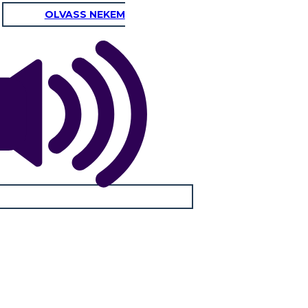
OLVASS NEKEM