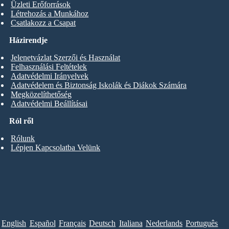
Üzleti Erőforrások
Létrehozás a Munkához
Csatlakozz a Csapat
Házirendje
Jelenetvázlat Szerzői és Használat
Felhasználási Feltételek
Adatvédelmi Irányelvek
Adatvédelem és Biztonság Iskolák és Diákok Számára
Megközelíthetőség
Adatvédelmi Beállításai
Ról ről
Rólunk
Lépjen Kapcsolatba Velünk
English
Español
Français
Deutsch
Italiana
Nederlands
Português