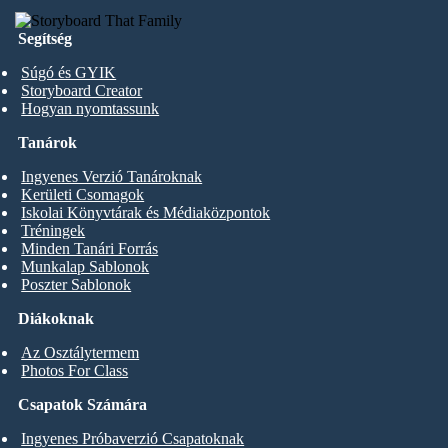
Segítség
Súgó és GYIK
Storyboard Creator
Hogyan nyomtassunk
Tanárok
Ingyenes Verzió Tanároknak
Kerületi Csomagok
Iskolai Könyvtárak és Médiaközpontok
Tréningek
Minden Tanári Forrás
Munkalap Sablonok
Poszter Sablonok
Diákoknak
Az Osztálytermem
Photos For Class
Csapatok Számára
Ingyenes Próbaverzió Csapatoknak