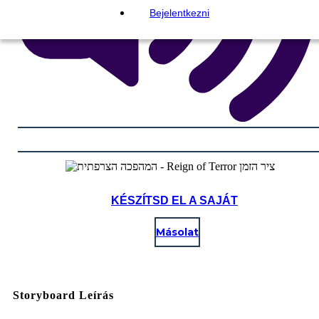
Bejelentkezni
KÉSZÍTSD EL A SAJÁT
Másolat
Storyboard Leírás