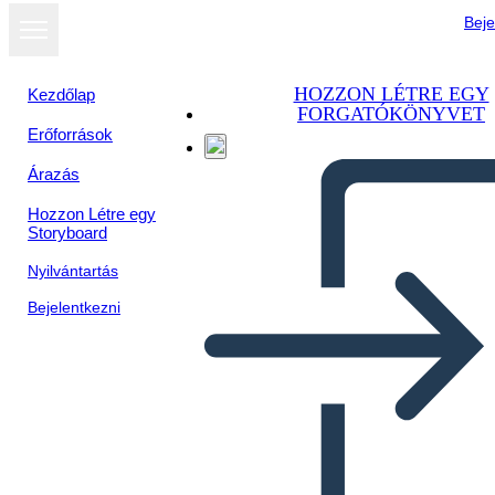
Beje
HOZZON LÉTRE EGY
Kezdőlap
FORGATÓKÖNYVET
Erőforrások
Árazás
Hozzon Létre egy
Storyboard
Nyilvántartás
Bejelentkezni
המהפכה הצרפתית - Reign of