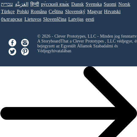
עברית
العَرَبِيَّة
हिन्दी
ру́сский язы́к
Dansk
Svenska
Suomi
Norsk
Türkçe
Polski
Româna
Ceština
Slovenský
Magyar
Hrvatski
български
Lietuvos
Slovenščina
Latvijas
eesti
© 2026 - Clever Prototypes, LLC - Minden jog fenntartv
A StoryboardThat a
Clever Prototypes , LLC
védjegye, é
bejegyzett az Egyesült Államok Szabadalmi és
Védjegyhivatalában