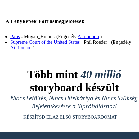
A Fényképek Forrásmegjelölések
Paris
- Moyan_Brenn - (Engedély
Attribution
)
Supreme Court of the United States
- Phil Roeder - (Engedély
Attribution
)
Több mint
40 millió
storyboard készült
Nincs Letöltés, Nincs Hitelkártya és Nincs Szükség
Bejelentkezésre a Kipróbáláshoz!
KÉSZÍTSD EL AZ ELSŐ STORYBOARDOMAT