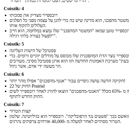
הז'ירונדיסטים, הפכו למטרות במהלך "הטרור".
Csúszik: 4
רובספייר מצדיק את סמכותו
שטר מהפכני, הוא מדינה שיש בה כדי להגן על עצמה מפני כל הפלגים
העלולים לתקוף אותו.
ובספייר טוען שמאז "המשטר המהפכני" שלו נמצא במלחמה, הוא חייב
"לפעול בצורה בלתי רגילה".
Csúszik: 5
פסטיבל של הישות העליונה
בספייר נוצר הדת המהפכנית שלו מבוסס על מודלים יווניים ורומים. כדי
"ת" מערכת האמונות החדשה הזו הוא ארגן פסטיבל מסיבי, מעורבים
הר מעשה ידי אדם, אשר ניהל.
Csúszik: 6
חקיקה חדשה עושה ניסויים עבור "אנטי-מהפכנים" אפילו מהר יותר!
החוק של 22 Prairial
למעלה מ -65% מכלל "האנטי-מהפכנים" הוצאו להורג לאחר רובספייר לשים
החוק החדש לתוקף.
Csúszik: 7
קצות הטרור
ואשם בכך "פשעים נגד הרפובליקה". רובספייר הוא בגיליוטינה. שלטון
הטרור מסתיים לאחר למעלה מ -40,000 אזרחים צרפתים נהרגים.