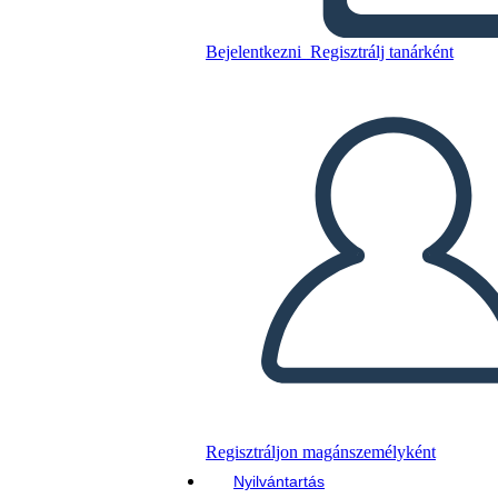
Terror ציר הזמן
Bejelentkezni
Regisztrálj tanárként
Másolja ezt a forgatókönyvet
KÉSZÍTSEN EGY STORYBOARDOT
DIAVETÍTÉS LEJÁTSZÁSA
OLVASS NEKEM
Regisztráljon magánszemélyként
Nyilvántartás