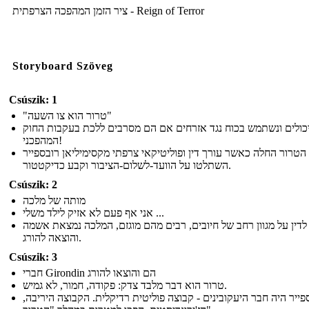
ציר הזמן המהפכה הצרפתית - Reign of Terror
Storyboard Szöveg
Csúszik: 1
"טרור הוא צו השעה"
יכולים ונשתמש בכוח נגד אזרחים אם הם מסרבים ללכת בעקבות החוק
המהפכני!
הטרור החלה כאשר עורך דין ופוליטיקאי צרפתי מקסימיליאן רובספייר
השתלטו על הוועד-לשלום-הציבור וקבע כדיקטטור.
Csúszik: 2
מותה של מלכה
אני אף פעם לא אזיק לילד משלי ...
לדין על מגוון רחב של חיובים, רבים מהם מוגזם, המלכה נמצאת אשמה
והוצאה להורג.
Csúszik: 3
חברי Girondin הם והוצאו להורג
טרור הוא דבר מלבד צדק: פקודה, חמור, לא גמיש.
ספייר היה חבר היעקובינים - קבוצה פוליטית רדיקלית. הקבוצה היריבה