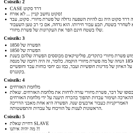
Csúszik: 2
CASE דרד סקוט
סקוט נחשב קניין ... לא אזרח!
 דרד סקוט היה גם להיות השפעה גדולה של פשרת מיזורי. סקוט, עבד
לשחרר בשטח, תבע עבור חירותו. הוא נדחה, אם כי רב טען השעבוד
שלו בשטח חינם הפר את העקרונות של פשרת מיזורי.
Csúszik: 3
הפשרה של 1850
הפשרה של 1850
וש פשרת מיזורי כתקדים, פוליטיקאים מבוססים הפשרה שלהם בשנת
1850 הנחה של מה פשרת מיזורי הוקמה. כלומר, זה היה רחבה של מנסה
ל האיזון של מדינות חופשיות ועבד, כמו גם יחסי כוחות עבד וחופשיים
בקונגרס.
Csúszik: 4
מלחמת האזרחים
סופו של דבר, פשרת מיזורי עזרה לדחות את מלחמת האזרחים. שאלת
הארכה ושימור עבדות תהפוך בהכרח תיענה על ידי מלחמת האזרחים
האמריקניות כעבור ארבעים שנה. הפשרה היא אחת מאבני הדריכה
הראשונות לענות על הוויכוח על עבדות והתפשטותה.
Csúszik: 5
דחיית שאלת SLAVE
מה יהיה איתנו ?!