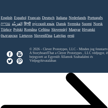
English
Español
Français
Deutsch
Italiana
Nederlands
Português
Norsk
Suomi
Svenska
Dansk
ру́сский язы́к
हिन्दी
العَرَبِيَّة
עברית
Türkçe
Polski
Româna
Ceština
Slovenský
Magyar
Hrvatski
български
Lietuvos
Slovenščina
Latvijas
eesti
© 2026 - Clever Prototypes, LLC - Minden jog fenntartv
A StoryboardThat a
Clever Prototypes , LLC
védjegye, é
bejegyzett az Egyesült Államok Szabadalmi és
Védjegyhivatalában