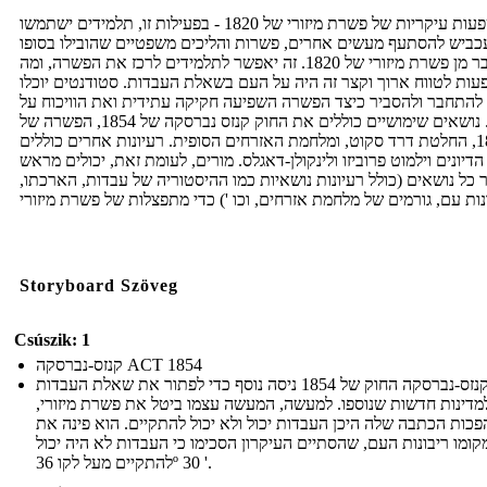
השפעות עיקריות של פשרת מיזורי של 1820 - בפעילות זו, תלמידים ישתמשו
כביש להסתעף מעשים אחרים, פשרות והליכים משפטיים שהובילו בסופו
של דבר מן פשרת מיזורי של 1820. זה יאפשר לתלמידים לרכז את הפשרה, ומה
ות לטווח ארוך וקצר זה היה על העם בשאלת העבדות. סטודנטים יוכלו
להתחבר ולהסביר כיצד הפשרה השפיעה חקיקה עתידית ואת הוויכוח על
עבדות. נושאים שימושיים כוללים את החוק קנזס נברסקה של 1854, הפשרה של
1850, החלטת דרד סקוט, ומלחמת האזרחים הסופית. רעיונות אחרים כוללים
דיונים וילמוט פרוביזו ולינקולן-דאגלס. מורים, לעומת זאת, יכולים מראש
 כל נושאים (כולל רעיונות נושאיות כמו ההיסטוריה של עבדות, הארכתו,
Storyboard Szöveg
Csúszik: 1
קנזס-נברסקה ACT 1854
קנזס-נברסקה החוק של 1854 ניסה נוסף כדי לפתור את שאלת העבדות
מדינות חדשות שנוספו. למעשה, המעשה עצמו ביטל את פשרת מיזורי,
כות הכתבה שלה היכן העבדות יכול ולא יכול להתקיים. הוא פינה את
קומו ריבונות העם, שהסתיים העיקרון הסכימו כי העבדות לא היה יכול
להתקיים מעל לקו 36º 30 '.