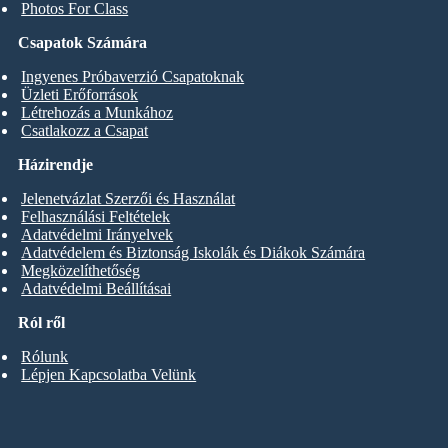
Photos For Class
Csapatok Számára
Ingyenes Próbaverzió Csapatoknak
Üzleti Erőforrások
Létrehozás a Munkához
Csatlakozz a Csapat
Házirendje
Jelenetvázlat Szerzői és Használat
Felhasználási Feltételek
Adatvédelmi Irányelvek
Adatvédelem és Biztonság Iskolák és Diákok Számára
Megközelíthetőség
Adatvédelmi Beállításai
Ról ről
Rólunk
Lépjen Kapcsolatba Velünk