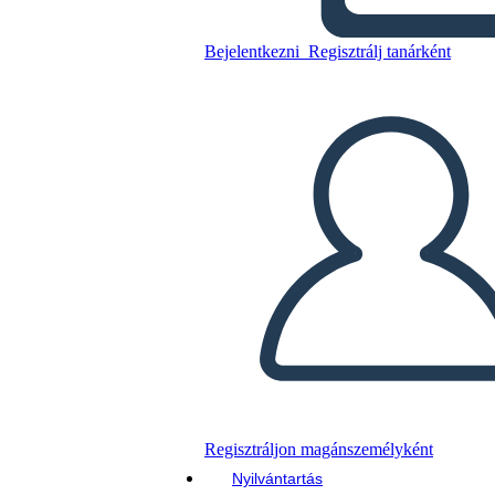
השפעות עיקריות
Bejelentkezni
Regisztrálj tanárként
Másolja ezt a forgatókönyvet
KÉSZÍTSEN EGY STORYBOARDOT
DIAVETÍTÉS LEJÁTSZÁSA
OLVASS NEKEM
Regisztráljon magánszemélyként
Nyilvántartás