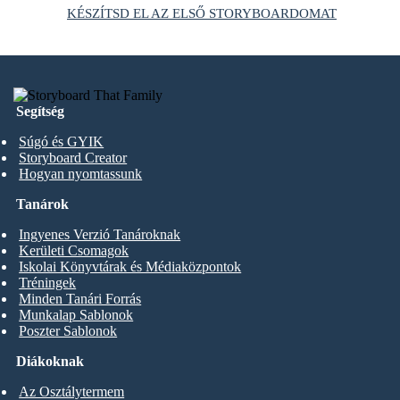
KÉSZÍTSD EL AZ ELSŐ STORYBOARDOMAT
Segítség
Súgó és GYIK
Storyboard Creator
Hogyan nyomtassunk
Tanárok
Ingyenes Verzió Tanároknak
Kerületi Csomagok
Iskolai Könyvtárak és Médiaközpontok
Tréningek
Minden Tanári Forrás
Munkalap Sablonok
Poszter Sablonok
Diákoknak
Az Osztálytermem