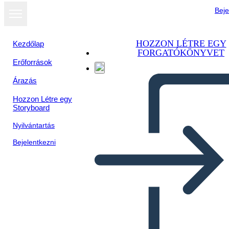
Beje
HOZZON LÉTRE EGY
Kezdőlap
FORGATÓKÖNYVET
Erőforrások
Árazás
Hozzon Létre egy
Storyboard
Nyilvántartás
Bejelentkezni
הפשרה מיזורי של 1820 -