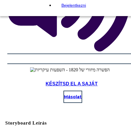
Bejelentkezni
KÉSZÍTSD EL A SAJÁT
Másolat
Storyboard Leírás