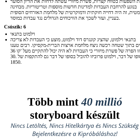
ת השפעות בטווח קצרות, פשרת מיזורי עשתה לדחות את הדיון הסוער
בנוגע להרחבת העבדות למדינות חדשות מוספות וטריטוריות. מבחינה
מטית, זה היה דחייה חוקתית ודמוקרטית של מלחמת האזרחים הסופית
בעניין, ועזר לשכך את הוויכוחים הגדולים נגד עבדות כמוסד.
Csúszik: 6
וילמוט בתנאי
בתנאי וילמוט, שהציג קונגרס דוד וילמוט, מוצע כי העבדות לא צריכה
ם בתוך שטחה רכשה ניצח מלחמת ארצות הברית-מקסיקו. רבים טענו
כי זו הפרה של פשרת מיזורי כי העבדות לא היה יכול להתקיים מעל 'קו 36º
30. בסופו של דבר, וילמוט פרוביזו להוביל בסופו של דבר גם להתקפות של
1850.
Több mint
40 millió
storyboard készült
Nincs Letöltés, Nincs Hitelkártya és Nincs Szükség
Bejelentkezésre a Kipróbáláshoz!