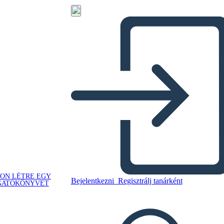
ON LÉTRE EGY
Bejelentkezni
Regisztrálj tanárként
GATÓKÖNYVET