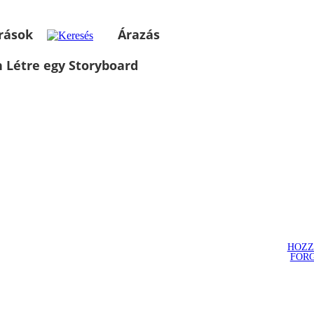
rások
Árazás
 Létre egy Storyboard
HOZZ
FOR