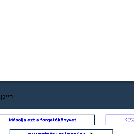
רייגן הנשיאות
Másolja ezt a forgatókönyvet
KÉS