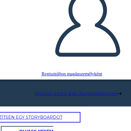
Regisztráljon magánszemélyként
Hozzon Létre egy Forgatókönyvet
ZÍTSEN EGY STORYBOARDOT