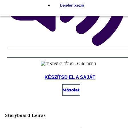
Bejelentkezni
KÉSZÍTSD EL A SAJÁT
Másolat
Storyboard Leírás