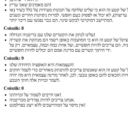
הם מאמינים שאני עריץ!
 של קטע זה הוא כי שליט שלוקח על תכונות מעידות על כלל כשיר (או
עריצות), לא יכול אז לפסוק כעם חופשי. למרות ניסיונות חוזרים ונשנים
המתיישב דמוקרטי לבקש שינוי, הם כבר נפגשו עם דיכוי יותר.
Csúszik: 8
עלינו לנתק את הקשרים שלנו עם בריטניה הגדולה!
יונל של קטע זה הוא כי המושבות באופן רשמי הם מנתקת את קשריה
יה. הם צריכים להיות חופשיים, ועל אחת כמה וכמה, עצמאיים. רק על
ידי חיתוך קשרים עם מדינת אמם הם יכולים להיות חופשיים.
Csúszik: 9
העצמאות היא האופציה היחידה שלנו!
ל של קטע זה הוא שאנשים צריכים להתנתק מאחרים כדי לשמר חוקים
ויות הזכאים להם באופן טבעי. לכן, לאחר מדינה עצמאית היא מה יהיה
לשמר זכויות אלה חוקי הטבע.
Csúszik: 0
אנו חייבים לשמור על זכויותינו!
אנחנו צריכים להיות נפרדים מבריטניה.
אין מיסוי על המתיישבים ללא ייצוג בפרלמנט!