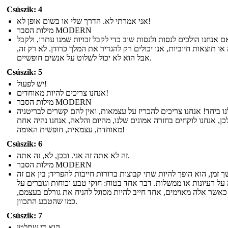
Csúszik: 4
אני אמרתי לא. הדרך שלי או בשום אופן לא!
מילות הסבר MODERN
ם אנחנו הולכים לנסות ולנסות שוב כדי לקבל זכויות שמנו עתרו, ולקבל
ו תוצאות חיוביות, אנו יכולים רק להגדיר את המלך כרודן. לא רק זה,
אבל הוא לא יכול לשלוט על אנשים חופשיים.
Csúszik: 5
יש לפעול!
אנחנו צריכים להיות מאוחדים!
מילות הסבר MODERN
נו ביחד! אנחנו צריכים להכריז על עצמאות, ואין להם קשרים לבריטניה
כן, אנחנו לוקחים בחזרה אמונים שלנו, מהיום והלאה, אנחנו נהיה אחת
מאוחדת, עצמאית, חופשית האומה!
Csúszik: 6
זה לא אתה זה אני. ובכן, לא, זה אתה.
מילות הסבר MODERN
 זמן, הוא הופך להיות שתי קבוצות ברורות חייבות להפריד; בין אם זה
 על רעיונות או ממשלות. דבר אחד בטוח: חוקי טבע וכוחות וגוברים על
כאשר אלה מאוימים, אחד חייב להיות מסוגל להניח את גורלם בעצמם,
כמו שהטבע התכוון.
Csúszik: 7
הוא די שתלטן ...