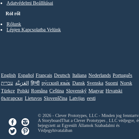
Adatvédelmi Beállításai
Ról ről
Rólunk
Lépjen Kapcsolatba Velünk
English
Español
Français
Deutsch
Italiana
Nederlands
Português
Norsk
Suomi
Svenska
Dansk
ру́сский язы́к
हिन्दी
العَرَبِيَّة
עברית
Türkçe
Polski
Româna
Ceština
Slovenský
Magyar
Hrvatski
български
Lietuvos
Slovenščina
Latvijas
eesti
© 2026 - Clever Prototypes, LLC - Minden jog fenntartv
A StoryboardThat a
Clever Prototypes , LLC
védjegye, é
bejegyzett az Egyesült Államok Szabadalmi és
Védjegyhivatalában