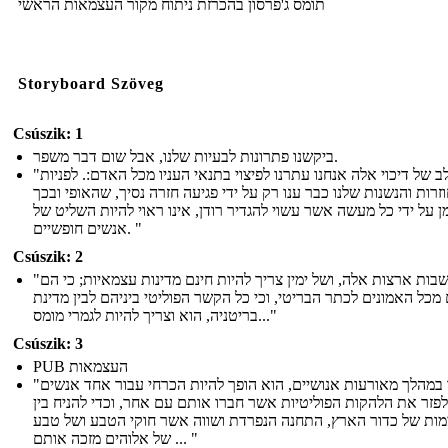
תומס ג'פרסון בהכרזת ניתוח מקור העצמאות הראשי
Storyboard Szöveg
Csúszik: 1
ביקשנו פתרונות לבעיות שלנו, אבל שום דבר משפר.
"בכל שלב של דיכוי אלה אנחנו עתרנו לפיצוי בתנאי העניו מכל האדם:. לפניות
זרות והנשנות שלנו כבר ענו רק על ידי פגיעה חזרה נסיך, שהאופי ובכך
ן על ידי כל מעשה אשר עשוי להגדיר רודן, אינו ראוי להיות השליט של
אנשים חופשיים. "
Csúszik: 2
"כי מושבות ארצות אלה, ושל ימין צריך להיות חינם מדינות עצמאיות; כי הם
מכל האמונים לכתר הבריטי, וכי כל הקשר הפוליטי ביניהם לבין מדינת
בריטניה, הוא וצריך להיות לגמרי מומס..."
Csúszik: 3
PUB העצמאות
"כאשר במהלך מאורעות אנושיים, הוא הופך להיות הכרחי עבור אחד אנשים
לפזר את הלהקות הפוליטיות אשר חברו אותם עם אחר, וכדי להניח בין
ות של כדור הארץ, התחנה הנפרדת ושווה אשר חוקי הטבע ושל טבע
של אלוהים מזכה אותם ... "