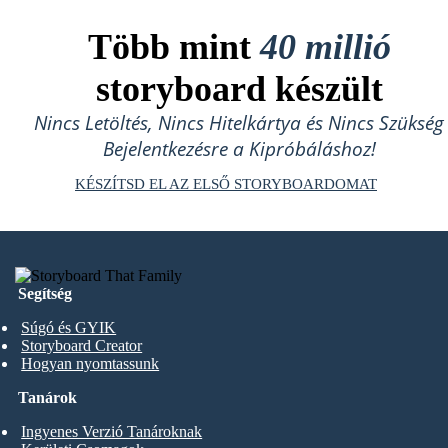
Több mint
40 millió
storyboard készült
Nincs Letöltés, Nincs Hitelkártya és Nincs Szükség
Bejelentkezésre a Kipróbáláshoz!
KÉSZÍTSD EL AZ ELSŐ STORYBOARDOMAT
Segítség
Súgó és GYIK
Storyboard Creator
Hogyan nyomtassunk
Tanárok
Ingyenes Verzió Tanároknak