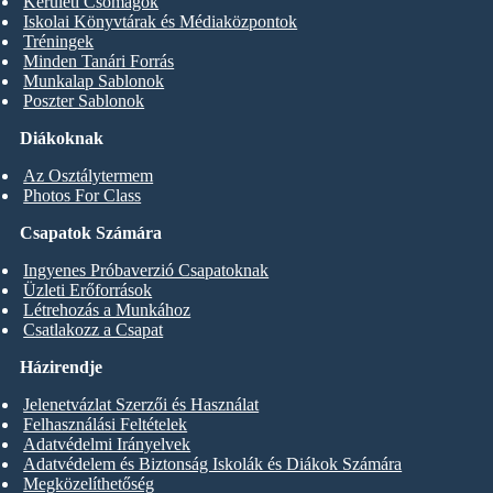
Kerületi Csomagok
Iskolai Könyvtárak és Médiaközpontok
Tréningek
Minden Tanári Forrás
Munkalap Sablonok
Poszter Sablonok
Diákoknak
Az Osztálytermem
Photos For Class
Csapatok Számára
Ingyenes Próbaverzió Csapatoknak
Üzleti Erőforrások
Létrehozás a Munkához
Csatlakozz a Csapat
Házirendje
Jelenetvázlat Szerzői és Használat
Felhasználási Feltételek
Adatvédelmi Irányelvek
Adatvédelem és Biztonság Iskolák és Diákok Számára
Megközelíthetőség