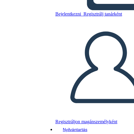
מגילת העצמאות - Grid חיבור
Bejelentkezni
Regisztrálj tanárként
Másolja ezt a forgatókönyvet
KÉSZÍTSEN EGY STORYBOARDOT
DIAVETÍTÉS LEJÁTSZÁSA
OLVASS NEKEM
Regisztráljon magánszemélyként
Nyilvántartás