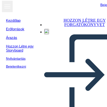
Beje
HOZZON LÉTRE EGY
Kezdőlap
FORGATÓKÖNYVET
Erőforrások
Árazás
Hozzon Létre egy
Storyboard
Nyilvántartás
Bejelentkezni