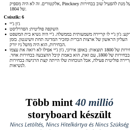
אלקטורים. זה לא היה מספיק, Pinckney ילך על מנת להפעיל שוב בבחירות
של 1804.
Csúszik: 6
ג'ון ג'יי
השקפה פוליטית: הפדרליסט
קע: ג'ון ג'יי לו קריירה משמעותית בממשלה. ג'יי היה נשיא בית המשפט
העליון הראשון של ארצות הברית ומזכיר המדינה תחת וושינגטון. בזמן
הבחירות, הוא היה מושל ניו יורק.
הבחירות של 1800 תוצאות: באופן אירוני, ג'ון ג'יי אפילו לא רואה את עצמו
מועמד בבחירות של 1800, עם זאת, הוא באמת קיבל ההצבעה בבחירות אחד.
 קריירה פוליטית פעילה, אבל הנוכחות שלו הייתה קצת הרגישה בבחירות
לנשיאות.
Több mint
40 millió
storyboard készült
Nincs Letöltés, Nincs Hitelkártya és Nincs Szükség