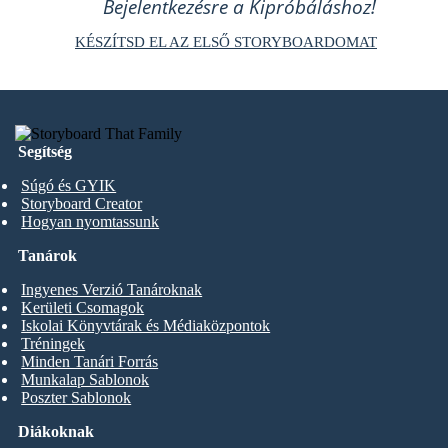
Bejelentkezésre a Kipróbáláshoz!
KÉSZÍTSD EL AZ ELSŐ STORYBOARDOMAT
Segítség
Súgó és GYIK
Storyboard Creator
Hogyan nyomtassunk
Tanárok
Ingyenes Verzió Tanároknak
Kerületi Csomagok
Iskolai Könyvtárak és Médiaközpontok
Tréningek
Minden Tanári Forrás
Munkalap Sablonok
Poszter Sablonok
Diákoknak