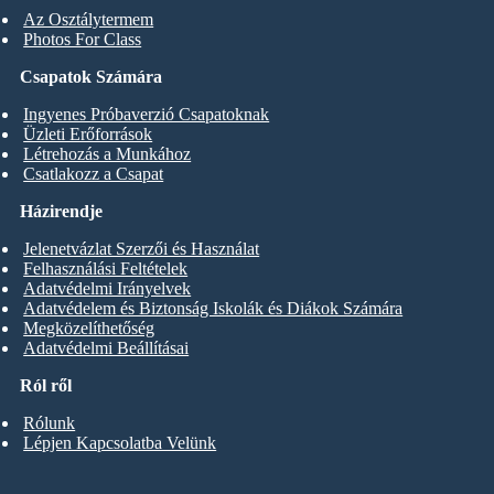
Az Osztálytermem
Photos For Class
Csapatok Számára
Ingyenes Próbaverzió Csapatoknak
Üzleti Erőforrások
Létrehozás a Munkához
Csatlakozz a Csapat
Házirendje
Jelenetvázlat Szerzői és Használat
Felhasználási Feltételek
Adatvédelmi Irányelvek
Adatvédelem és Biztonság Iskolák és Diákok Számára
Megközelíthetőség
Adatvédelmi Beállításai
Ról ről
Rólunk
Lépjen Kapcsolatba Velünk