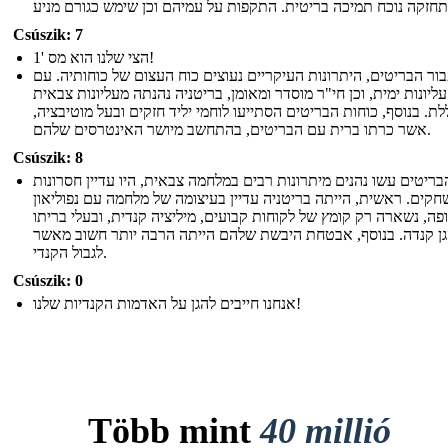
Csúszik: 7
הצי שלנו הוא מס '1!
ור הבריטים, היתרונות העיקריים נעוצים כוח העצום של כוחותיה. עם
עליונות ימית, וכן חי"ר מוסדר ומאומן, בריטניה נהנתה מעליונות צבאית
לת. בנוסף, כוחות הבריטים הסתייעו לוחמי יליד חזקים ובעל מוטיבציה,
אשר כרתו ברית עם הבריטים, בהתחשב מיושר האינטרסים שלהם.
Csúszik: 8
ריטים עשו נהנים מיתרונות רבים במלחמה צבאית, היו עדיין חסרונות
קים. ראשית, הייתה בריטניה עדיין בעיצומה של מלחמה עם נפוליאון
פה, נשארה רק קומץ של לקוחות קבועים, מיליציה קנדית, ובעלי בריתו
הגן קנדה. בנוסף, אבטחת היבשת שלהם הייתה הרבה יותר חשוב מאשר
לגבול הקנדי.
Csúszik: 0
אנחנו חייבים להגן על האדמות הקנדיות שלנו!
Több mint
40 millió