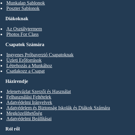
Munkalap Sablonok
Poszter Sablonok
Diákoknak
Az Osztálytermem
Photos For Class
Csapatok Számára
Ingyenes Próbaverzió Csapatoknak
Üzleti Erőforrások
Létrehozás a Munkához
Csatlakozz a Csapat
Házirendje
Jelenetvázlat Szerzői és Használat
Felhasználási Feltételek
Adatvédelmi Irányelvek
Adatvédelem és Biztonság Iskolák és Diákok Számára
Megközelíthetőség
Adatvédelmi Beállításai
Ról ről