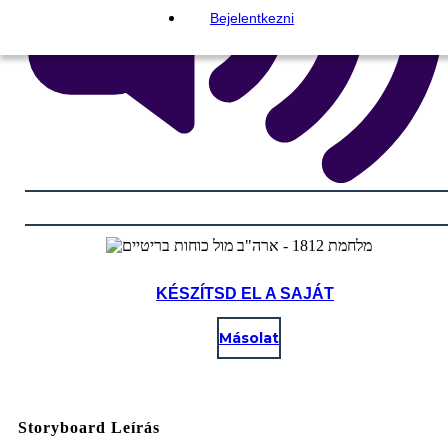
Bejelentkezni
KÉSZÍTSD EL A SAJÁT
Másolat
Storyboard Leírás