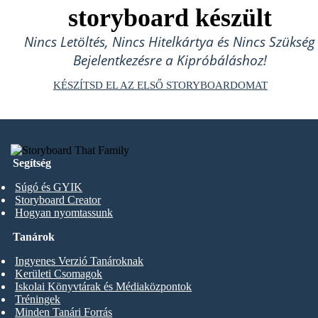
storyboard készült
Nincs Letöltés, Nincs Hitelkártya és Nincs Szükség
Bejelentkezésre a Kipróbáláshoz!
KÉSZÍTSD EL AZ ELSŐ STORYBOARDOMAT
Segítség
Súgó és GYIK
Storyboard Creator
Hogyan nyomtassunk
Tanárok
Ingyenes Verzió Tanároknak
Kerületi Csomagok
Iskolai Könyvtárak és Médiaközpontok
Tréningek
Minden Tanári Forrás