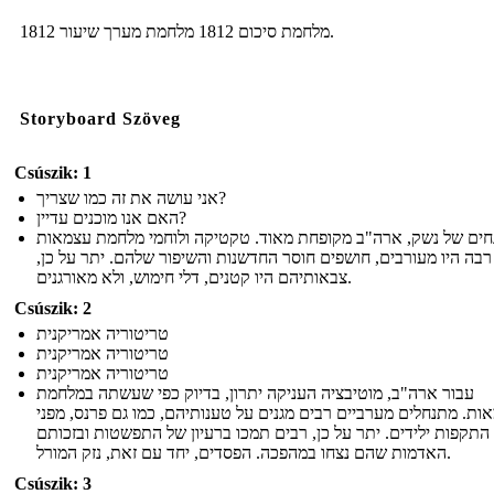
מלחמת סיכום 1812 מלחמת מערך שיעור 1812.
Storyboard Szöveg
Csúszik: 1
אני עושה את זה כמו שצריך?
האם אנו מוכנים עדיין?
חים של נשק, ארה"ב מקופחת מאוד. טקטיקה ולוחמי מלחמת עצמאות
רבה היו מעורבים, חושפים חוסר החדשנות והשיפור שלהם. יתר על כן,
צבאותיהם היו קטנים, דלי חימוש, ולא מאורגנים.
Csúszik: 2
טריטוריה אמריקנית
טריטוריה אמריקנית
טריטוריה אמריקנית
עבור ארה"ב, מוטיבציה העניקה יתרון, בדיוק כפי שעשתה במלחמת
ות. מתנחלים מערביים רבים מגנים על טענותיהם, כמו גם פרנס, מפני
התקפות ילידים. יתר על כן, רבים תמכו ברעיון של התפשטות ובזכותם
האדמות שהם נצחו במהפכה. הפסדים, יחד עם זאת, נזק המורל.
Csúszik: 3