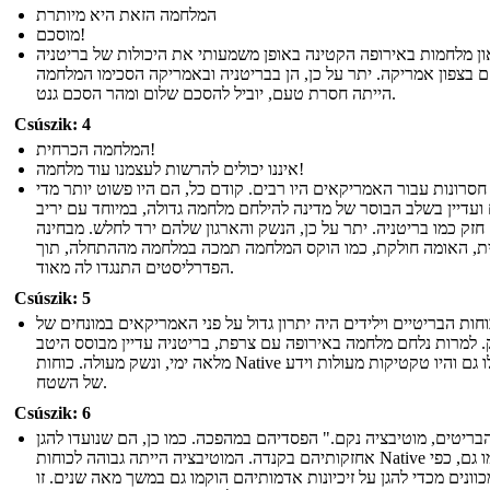
המלחמה הזאת היא מיותרת
מוסכם!
און מלחמות באירופה הקטינה באופן משמעותי את היכולות של בריטניה
 בצפון אמריקה. יתר על כן, הן בבריטניה ובאמריקה הסכימו המלחמה
הייתה חסרת טעם, יוביל להסכם שלום ומהר הסכם גנט.
Csúszik: 4
המלחמה הכרחית!
איננו יכולים להרשות לעצמנו עוד מלחמה!
חסרונות עבור האמריקאים היו רבים. קודם כל, הם היו פשוט יותר מדי
ועדיין בשלב הבוסר של מדינה להילחם מלחמה גדולה, במיוחד עם יריב
חזק כמו בריטניה. יתר על כן, הנשק והארגון שלהם ירד לחלש. מבחינה
ית, האומה חולקת, כמו הוקס המלחמה תמכה במלחמה מההתחלה, תוך
הפדרליסטים התנגדו לה מאוד.
Csúszik: 5
חות הבריטיים וילידים היה יתרון גדול על פני האמריקאים במונחים של
 למרות נלחם מלחמה באירופה עם צרפת, בריטניה עדיין מבוסס היטב
מלאה ימי, ונשק מעולה. כוחות Native הובלו גם והיו טקטיקות מעולות וידע
של השטח.
Csúszik: 6
בריטים, מוטיבציה נקם." הפסדיהם במהפכה. כמו כן, הם שנועדו להגן
אחזקותיהם בקנדה. המוטיבציה הייתה גבוהה לכוחות Native כמו גם, כפי
ונים מכדי להגן על זיכיונות אדמותיהם הוקמו גם במשך מאה שנים. זו