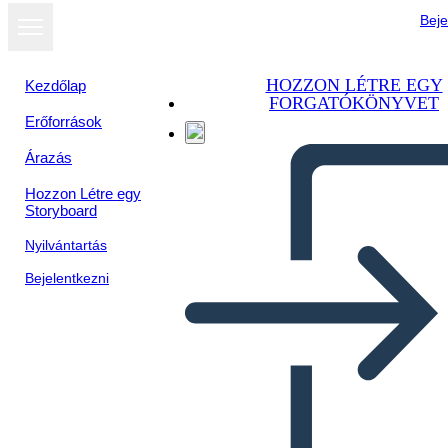
Beje
HOZZON LÉTRE EGY
Kezdőlap
FORGATÓKÖNYVET
Erőforrások
Árazás
Hozzon Létre egy
Storyboard
Nyilvántartás
Bejelentkezni