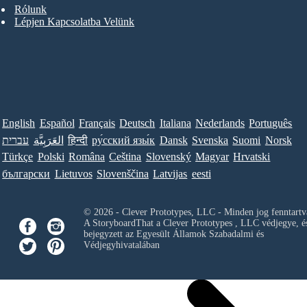
Rólunk
Lépjen Kapcsolatba Velünk
English
Español
Français
Deutsch
Italiana
Nederlands
Português
Norsk
Suomi
Svenska
Dansk
ру́сский язы́к
हिन्दी
العَرَبِيَّة
עברית
Türkçe
Polski
Româna
Ceština
Slovenský
Magyar
Hrvatski
български
Lietuvos
Slovenščina
Latvijas
eesti
© 2026 - Clever Prototypes, LLC - Minden jog fenntartv
A StoryboardThat a
Clever Prototypes , LLC
védjegye, é
bejegyzett az Egyesült Államok Szabadalmi és
Védjegyhivatalában